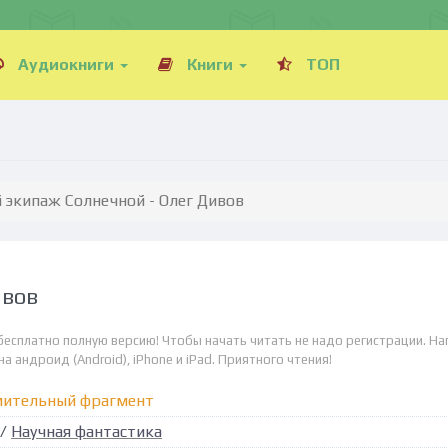
Аудиокниги
Книги
ТОП
 экипаж Солнечной - Олег Дивов
ивов
бесплатно полную версию! Чтобы начать читать не надо регистрации. Н
а андроид (Android), iPhone и iPad. Приятного чтения!
мительный фрагмент
/
Научная фантастика