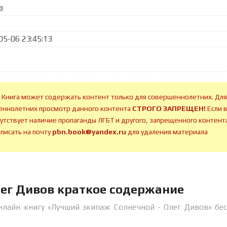
в
05-06 23:45:13
 Книга может содержать контент только для совершеннолетних. Для
ннолетних просмотр данного контента
СТРОГО ЗАПРЕЩЕН!
Если 
сутствует наличие пропаганды ЛГБТ и другого, запрещенного контента
аписать на почту
pbn.book@yandex.ru
для удаления материала
ег Дивов краткое содержание
нлайн книгу «Лучший экипаж Солнечной - Олег Дивов» бе