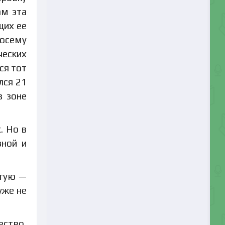
ам эта
щих ее
Посему
ческих
ся тот
лся 21
в зоне
. Но в
зной и
угую —
уже не
ество,