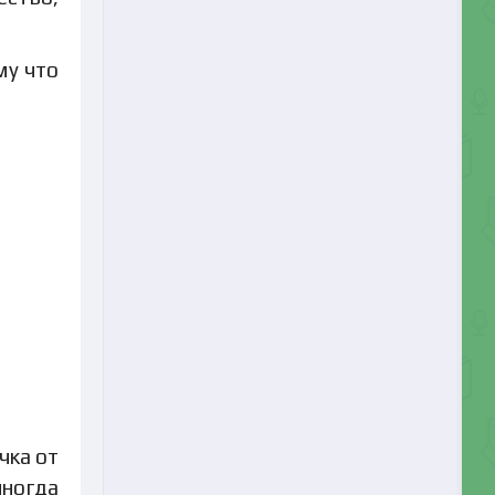
му что
чка от
иногда