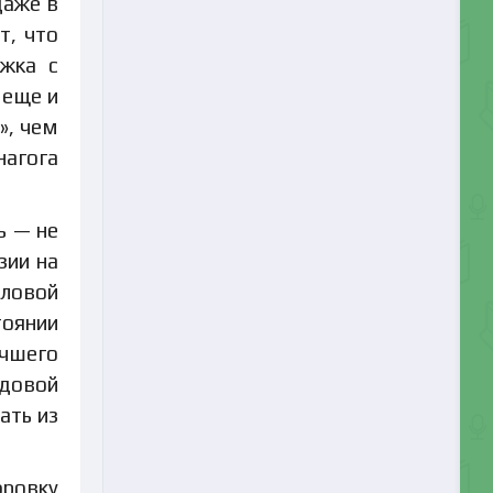
даже в
т, что
ижка с
 еще и
», чем
агога
ь — не
зии на
оловой
тоянии
учшего
ндовой
ать из
фровку