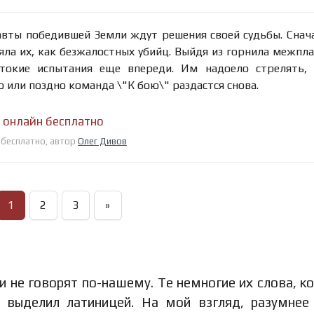
авты победившей Земли ждут решения своей судьбы. Снач
яла их, как безжалостных убийц. Выйдя из горнила межпл
токие испытания еще впереди. Им надоело стрелять, 
 или поздно команда \"К бою\" раздастся снова.
 онлайн бесплатно
н бесплатно, автор
Олег Дивов
1
2
3
»
ти не говорят по-нашему. Те немногие их слова, к
я выделил латиницей. На мой взгляд, разумнее