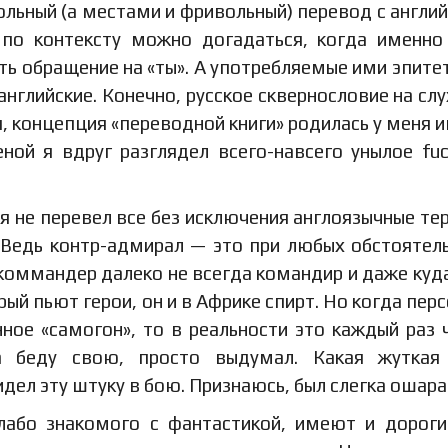
ольный (а местами и фривольный) перевод с англий
 по контексту можно догадаться, когда именн
ть обращение на «ты». А употребляемые ими эпитет
нглийские. Конечно, русское сквернословие на слу
ся, концепция «переводной книги» родилась у меня 
ной я вдруг разглядел всего-навсего унылое fuc
я не перевел все без исключения англоязычные те
. Ведь контр-адмирал — это при любых обстоятел
т коммандер далеко не всегда командир и даже куд
ый пьют герои, он и в Африке спирт. Но когда пер
ое «самогон», то в реальности это каждый раз 
на беду свою, просто выдумал. Какая жуткая
идел эту штуку в бою. Признаюсь, был слегка ошар
слабо знакомого с фантастикой, имеют и дорог