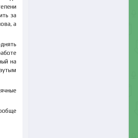
тепени
ить за
ова, а
однять
работе
ный на
зутым
сячные
вообще