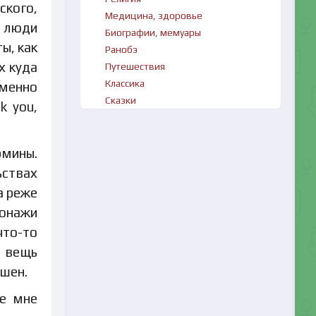
ского,
Медицина, здоровье
о люди
Биографии, мемуары
ы, как
Ранобэ
х куда
Путешествия
Классика
именно
Сказки
k you,
рмины.
ьствах
а реже
сонажи
что-то
 вещь
ашен.
ие мне