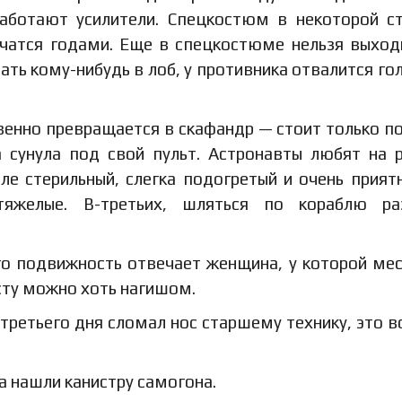
работают усилители. Спецкостюм в некоторой с
учатся годами. Еще в спецкостюме нельзя выход
ать кому-нибудь в лоб, у противника отвалится гол
енно превращается в скафандр — стоит только п
 сунула под cвой пульт. Астронавты любят на 
ле стерильный, слегка подогретый и очень прият
тяжелые. В-третьих, шляться по кораблю ра
его подвижность отвечает женщина, у которой ме
осту можно хоть нагишом.
третьего дня сломал нос старшему технику, это 
а нашли канистру самогона.