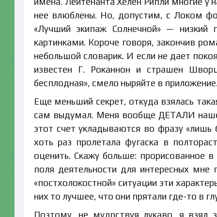
имена. Лейтенанта Хелен Рипли многие у 
нее влюблены. Но, допустим, с Локом фо
«Лучший экипаж Солнечной» — низкий п
картинками. Короче говоря, закончив ром
небольшой словарик. И если не дает покоя
известен Г. Роканнон и страшен Швор
бесплодная», смело ныряйте в приложение.
Еще меньший секрет, откуда взялась така
сам выдумал. Меня вообще ДЕТАЛИ нашег
этот счет укладываются во фразу «лишь б
хоть раз пролетала фугаска в полторас
оценить. Скажу больше: прорисованное в
поля деятельности для интересных мне 
«постхолокостной» ситуации эти характеры
них то лучшее, что они прятали где-то в гл
Поэтому, не мудрствуя лукаво, я взял