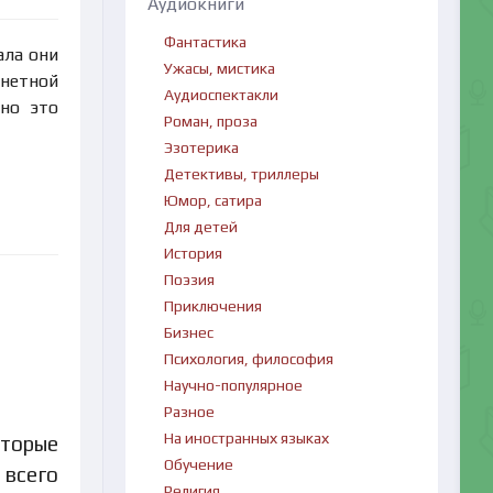
Аудиокниги
Фантастика
ала они
Ужасы, мистика
анетной
Аудиоспектакли
но это
Роман, проза
Эзотерика
Детективы, триллеры
Юмор, сатира
Для детей
История
Поэзия
Приключения
Бизнес
Психология, философия
Научно-популярное
Разное
На иностранных языках
оторые
Обучение
 всего
Религия