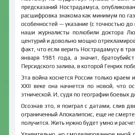
предсказаний Нострадамуса, опубликова
расшифровка знакома как минимум по га
особенностей — указание (с точностью до
наши журналисты полюбили доктора Люс
центурий и довольно мощно отрекламирова
факт, что если верить Нострадамусу в тр
января 1981 года, а значит, братоубийс
Персидского залива, в которой Генрих побе
Эта война коснется России только краем и
XXII веке она начнется по новой, что о
этнической. И, судя по географии боевых д
Осознав это, я поиграл с датами, слив д
ограниченный Апокалипсис, еще не смерте
получится. Жить нужно будет умно и расче
Удивительно, но смоделированное мной п