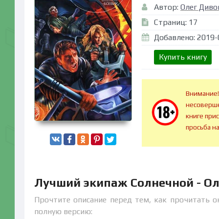
Автор:
Олег Диво
Страниц: 17
Добавлено: 2019-
Купить книгу
Внимание!
несоверше
книге при
просьба н
Лучший экипаж Солнечной - Ол
Прочтите описание перед тем, как прочитать о
полную версию: