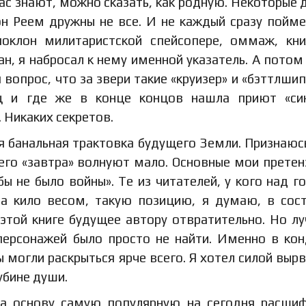
нас знают, можно сказать, как родную. Некоторые 
н Реем дружны не все. И не каждый сразу пойме
оклон милитаристской спейсопере, оммаж, кн
ан, я набросал к нему именной указатель. А потом
 вопрос, что за звери такие «круизер» и «бэттлшип
ц и где же в конце концов нашла приют «син
 Никаких секретов.
я банальная трактовка будущего Земли. Признаюс
о «завтра» волнуют мало. Основные мои претен
ы не было войны». Те из читателей, у кого над г
та кило весом, такую позицию, я думаю, в сос
 этой книге будущее автору отвратительно. Но л
персонажей было просто не найти. Именно в ко
 могли раскрыться ярче всего. Я хотел силой вырв
убине души.
 за основу самую популярную на сегодня расши