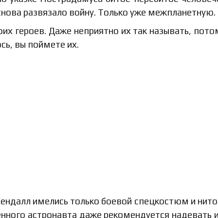
нова развязало войну. Только уже межпланетную.
оих героев. Даже неприятно их так называть, пото
сь, вы поймете их.
ендалл имелись только боевой спецкостюм и нито
енного астронавта даже рекомендуется надевать 