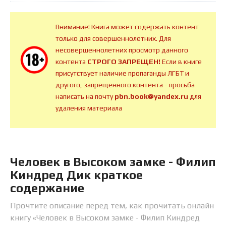
Внимание! Книга может содержать контент
только для совершеннолетних. Для
несовершеннолетних просмотр данного
контента
СТРОГО ЗАПРЕЩЕН!
Если в книге
присутствует наличие пропаганды ЛГБТ и
другого, запрещенного контента - просьба
написать на почту
pbn.book@yandex.ru
для
удаления материала
Человек в Высоком замке - Филип
Киндред Дик краткое
содержание
Прочтите описание перед тем, как прочитать онлайн
книгу «Человек в Высоком замке - Филип Киндред