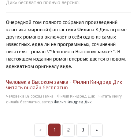
Дик» бесплатно полную версию:
Очередной том полного собрания произведений
классика мировой фантастики Филипа К.Дика кроме
других романов включает в себя одно из самых
известных, едва ли не программных, сочинений
писателя - роман \"Человек в Высоком замке\". В
настоящем издании роман впервые дается в новом,
адекватном оригиналу виде.
Человек в Высоком замке - Филип Киндред Дик
читать онлайн бесплатно
Человек в Высоком замке - Филип Киндред Дик - читать книгу
онлайн бесплатно, автор
Филип Киндред Дик
«
1
2
3
»