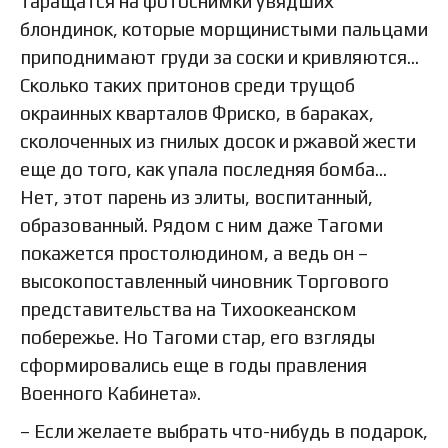
таращатся на фотоснимки увядших
блондинок, которые морщинистыми пальцами
приподнимают груди за соски и кривляются…
Сколько таких притонов среди трущоб
окраинных кварталов Фриско, в бараках,
сколоченных из гнилых досок и ржавой жести
еще до того, как упала последняя бомба…
Нет, этот парень из элиты, воспитанный,
образованный. Рядом с ним даже Тагоми
покажется простолюдином, а ведь он –
высокопоставленный чиновник Торгового
представительства на Тихоокеанском
побережье. Но Тагоми стар, его взгляды
сформировались еще в годы правления
Военного Кабинета».
– Если желаете выбрать что-нибудь в подарок,