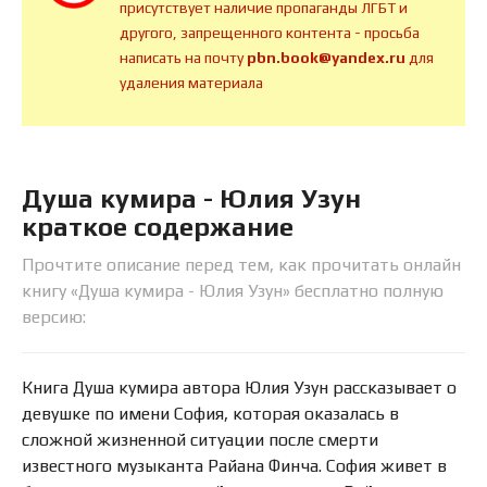
присутствует наличие пропаганды ЛГБТ и
другого, запрещенного контента - просьба
написать на почту
pbn.book@yandex.ru
для
удаления материала
Душа кумира - Юлия Узун
краткое содержание
Прочтите описание перед тем, как прочитать онлайн
книгу «Душа кумира - Юлия Узун» бесплатно полную
версию:
Книга Душа кумира автора Юлия Узун рассказывает о
девушке по имени София, которая оказалась в
сложной жизненной ситуации после смерти
известного музыканта Райана Финча. София живет в