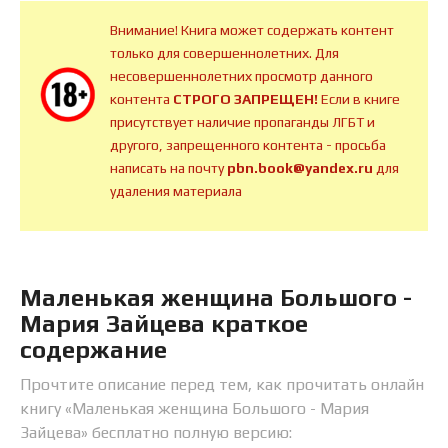
Внимание! Книга может содержать контент
только для совершеннолетних. Для
несовершеннолетних просмотр данного
контента
СТРОГО ЗАПРЕЩЕН!
Если в книге
присутствует наличие пропаганды ЛГБТ и
другого, запрещенного контента - просьба
написать на почту
pbn.book@yandex.ru
для
удаления материала
Маленькая женщина Большого -
Мария Зайцева краткое
содержание
Прочтите описание перед тем, как прочитать онлайн
книгу «Маленькая женщина Большого - Мария
Зайцева» бесплатно полную версию: