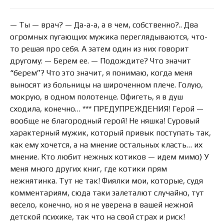
— Ты — врач? — Да-а-а, а в чем, собственно?.. Два
огромных пугающих мужика переглядываются, что-
то решая про себя. А затем один из них говорит
другому: — Берем ее. — Подождите? Что значит
“берем”? Что это значит, я понимаю, когда меня
выносят из больницы на широченном плече. Голую,
мокрую, в одном полотенце. Офигеть, я в душ
сходила, конечно… *** ПРЕДУПРЕЖДЕНИЯ! Герой —
вообще не благородный герой! Не няшка! Суровый
характерный мужик, который привык поступать так,
как ему хочется, а на мнение остальных класть… их
мнение. Кто любит нежных котиков — идем мимо) У
меня много других книг, где котики прям
нежнятинка. Тут не так! Фиялки мои, которые, судя
комментариям, сюда таки залеталют случайно, тут
весело, конечно, но я не уверена в вашей нежной
детской психике, так что на свой страх и риск!