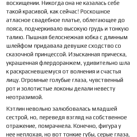
восхищении. Никогда она не казалась себе
такой красивой, как сейчас! Роскошное
атласное свадебное платье, облегающее до
пояса, подчеркивало высокую грудь и тонкую
талию. Пышная белоснежная юбка с длинным
шлейфом придавала девушке сходство со
сказочной принцессой. Изысканная прическа,
украшенная флердоранжем, удивительно шла
к раскрасневшемуся от волнения и счастья
лицу. Огромные голубые глаза, чувственный
рот и золотистые локоны делали невесту
неотразимой.
Кэтлин невольно залюбовалась младшей
сестрой, но, переведя взгляд на собственное
отражение, помрачнела. Конечно, фигура у
нее неплохая, но вот тонкие губы, серые глаза,