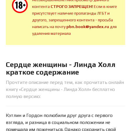
контента
СТРОГО ЗАПРЕЩЕН!
Если в книге
присутствует наличие пропаганды ЛГБТ и
другого, запрещенного контента - просьба
написать на почту
pbn.book@yandex.ru
для
удаления материала
Сердце женщины - Линда Холл
краткое содержание
Прочтите описание перед тем, как прочитать онлайн
книгу «Сердце женщины - Линда Холл» бесплатно
полную версию:
Кэтлин и Гордон полюбили друг друга с первого
взгляда, и разница в социальном положении не
помешала им пожениться. Однако сохранить свой