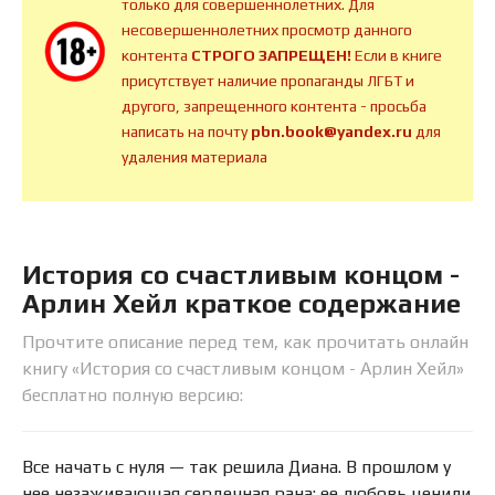
только для совершеннолетних. Для
несовершеннолетних просмотр данного
контента
СТРОГО ЗАПРЕЩЕН!
Если в книге
присутствует наличие пропаганды ЛГБТ и
другого, запрещенного контента - просьба
написать на почту
pbn.book@yandex.ru
для
удаления материала
История со счастливым концом -
Арлин Хейл краткое содержание
Прочтите описание перед тем, как прочитать онлайн
книгу «История со счастливым концом - Арлин Хейл»
бесплатно полную версию:
Все начать с нуля — так решила Диана. В прошлом у
нее незаживающая сердечная рана: ее любовь ценили