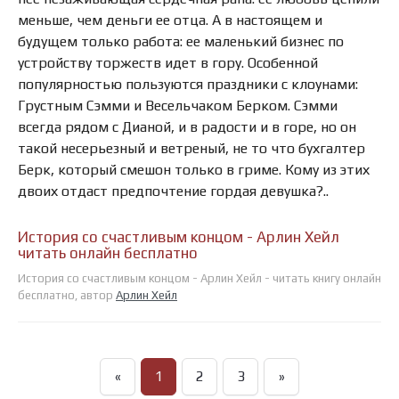
меньше, чем деньги ее отца. А в настоящем и
будущем только работа: ее маленький бизнес по
устройству торжеств идет в гору. Особенной
популярностью пользуются праздники с клоунами:
Грустным Сэмми и Весельчаком Берком. Сэмми
всегда рядом с Дианой, и в радости и в горе, но он
такой несерьезный и ветреный, не то что бухгалтер
Берк, который смешон только в гриме. Кому из этих
двоих отдаст предпочтение гордая девушка?..
История со счастливым концом - Арлин Хейл
читать онлайн бесплатно
История со счастливым концом - Арлин Хейл - читать книгу онлайн
бесплатно, автор
Арлин Хейл
«
1
2
3
»