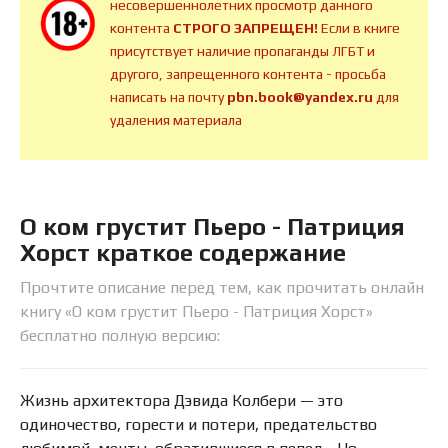
несовершеннолетних просмотр данного
контента
СТРОГО ЗАПРЕЩЕН!
Если в книге
присутствует наличие пропаганды ЛГБТ и
другого, запрещенного контента - просьба
написать на почту
pbn.book@yandex.ru
для
удаления материала
О ком грустит Пьеро - Патриция
Хорст краткое содержание
Прочтите описание перед тем, как прочитать онлайн
книгу «О ком грустит Пьеро - Патриция Хорст»
бесплатно полную версию:
Жизнь архитектора Дэвида Колбери — это
одиночество, горести и потери, предательство