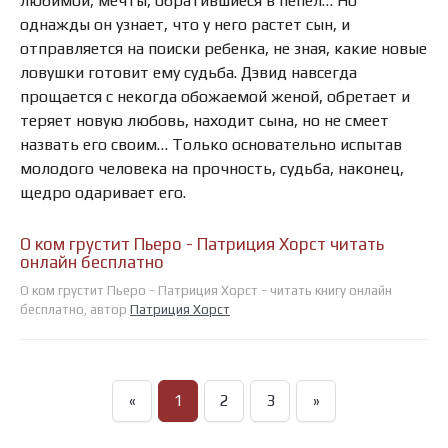
любимой, мечты, обратившиеся в пепел… Но
однажды он узнает, что у него растет сын, и
отправляется на поиски ребенка, не зная, какие новые
ловушки готовит ему судьба. Дэвид навсегда
прощается с некогда обожаемой женой, обретает и
теряет новую любовь, находит сына, но не смеет
назвать его своим… Только основательно испытав
молодого человека на прочность, судьба, наконец,
щедро одаривает его.
О ком грустит Пьеро - Патриция Хорст читать
онлайн бесплатно
О ком грустит Пьеро - Патриция Хорст - читать книгу онлайн
бесплатно, автор
Патриция Хорст
«
1
2
3
»