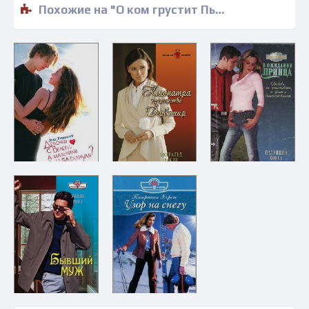
Похожие на "О ком грустит Пьеро - Патриция Хорст" книги читать бесплатно полные версии