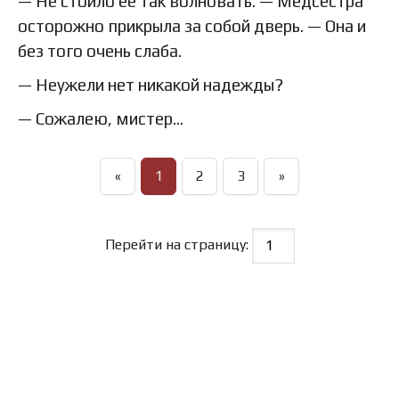
— Не стоило ее так волновать. — Медсестра
осторожно прикрыла за собой дверь. — Она и
без того очень слаба.
— Неужели нет никакой надежды?
— Сожалею, мистер…
«
1
2
3
»
Перейти на страницу: