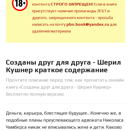
контента
СТРОГО ЗАПРЕЩЕН!
Если в книге
присутствует наличие пропаганды ЛГБТ и
другого, запрещенного контента - просьба
написать на почту
pbn.book@yandex.ru
для
удаления материала
Созданы друг для друга - Шерил
Кушнер краткое содержание
Прочтите описание перед тем, как прочитать онлайн
книгу «Созданы друг для друга - Шерил Кушнер»
бесплатно полную версию:
Деньги, карьера, блестящее будущее…Конечно же, в
подобные планы преуспевающего адвоката Николаса
Чамберса никак не вписывались жена и дети. Каково