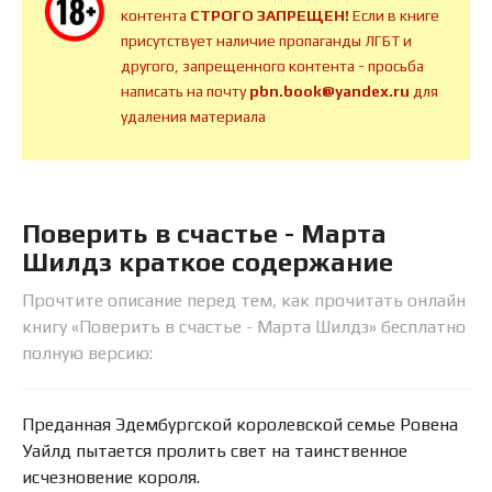
контента
СТРОГО ЗАПРЕЩЕН!
Если в книге
присутствует наличие пропаганды ЛГБТ и
другого, запрещенного контента - просьба
написать на почту
pbn.book@yandex.ru
для
удаления материала
Поверить в счастье - Марта
Шилдз краткое содержание
Прочтите описание перед тем, как прочитать онлайн
книгу «Поверить в счастье - Марта Шилдз» бесплатно
полную версию:
Преданная Эдембургской королевской семье Ровена
Уайлд пытается пролить свет на таинственное
исчезновение короля.