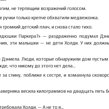
огим, не терпящим возражений голосом.
ие ручки только крепче обхватили медвежонка.
я громкий детский плач, и снова стало тихо.
ядюшки Паркера?» — раздраженно подумал Дэн
ния, эти малышки — не дети Холди. У них должн
о Дэниела. Люди, которые обнаружили дом пустым
жде, что никому до этого нет дела…
за спину, поближе к сестре, и взмахнула сковор
наверняка весила килограммов на двадцать пять 
ребовала Холди. — А не то я…