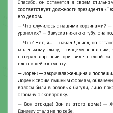
Спасибо, он останется в своем стильно
соответствует должности президента «Тех
его дедом.
— Что случилось с нашими корзинами? — 
уронил их? — Закусив нижнюю губу, она по
— Что? Нет, я… — начал Дэниел, но оста
маленькому эльфу, стоящему перед ним, з
потерял дар речи при виде полной же
влетевшей в комнату.
— Лорен! — закричала женщина и поспешил
Лорен к своим пышным формам, облаченны
волосы были в розовых бигуди, лицо пок
огромную сковородку.
— Вон отсюда! Вон из этого дома! — Ж
Дэниелу стало не по себе.