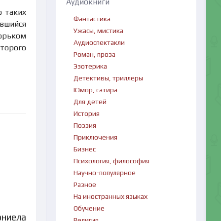
Аудиокниги
о таких
Фантастика
авшийся
Ужасы, мистика
горьком
Аудиоспектакли
оторого
Роман, проза
Эзотерика
Детективы, триллеры
Юмор, сатира
Для детей
История
Поэзия
Приключения
Бизнес
Психология, философия
Научно-популярное
Разное
На иностранных языках
Обучение
эниела
Религия