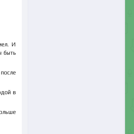
иел. И
ы быть
 после
одой в
больше