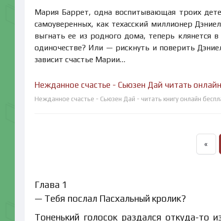
Мария Баррет, одна воспитывающая троих дете
самоуверенных, как техасский миллионер Дэниел
выгнать ее из родного дома, теперь клянется в
одиночестве? Или — рискнуть и поверить Дэниел
зависит счастье Марии…
Нежданное счастье - Сьюзен Дай читать онлай
Нежданное счастье - Сьюзен Дай - читать книгу онлайн бесп
«
Глава 1
— Тебя послал Пасхальный кролик?
Тоненький голосок раздался откуда-то и