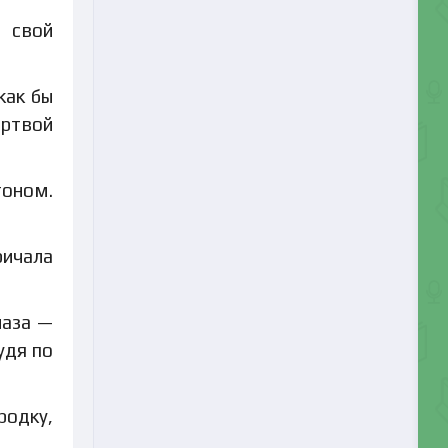
л свой
как бы
ертвой
тоном.
ричала
лаза —
удя по
родку,