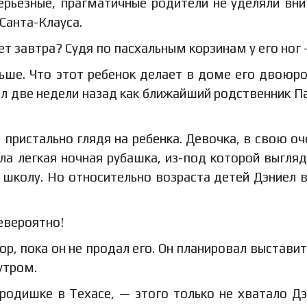
серьезные, прагматичные родители не уделяли вн
Санта-Клауса.
ет завтра? Судя по пасхальным корзинам у его ног 
льше. Что этот ребенок делает в доме его двоюр
л две недели назад как ближайший родственник П
 пристально глядя на ребенка. Девочка, в свою оч
ла легкая ночная рубашка, из-под которой выгля
в школу. Но относительно возраста детей Дэниел 
Невероятно!
ор, пока он не продал его. Он планировал выставит
утром.
родишке в Техасе, — этого только не хватало Дэ