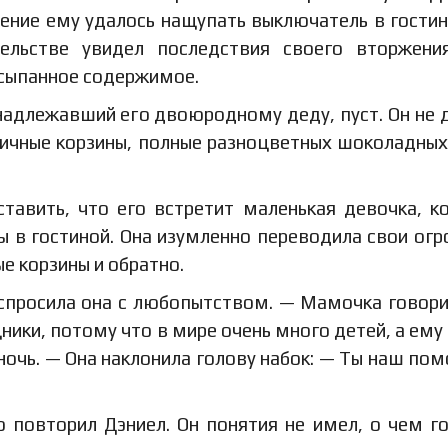
ение ему удалось нащупать выключатель в гостин
льстве увидел последствия своего вторжения
ссыпанное содержимое.
надлежавший его двоюродному деду, пуст. Он не 
ничные корзины, полные разноцветных шоколадных
тавить, что его встретит маленькая девочка, к
ы в гостиной. Она изумленно переводила свои ог
е корзины и обратно.
спросила она с любопытством. — Мамочка говори
ики, потому что в мире очень много детей, а ему
 ночь. — Она наклонила голову набок: — Ты наш по
повторил Дэниел. Он понятия не имел, о чем г