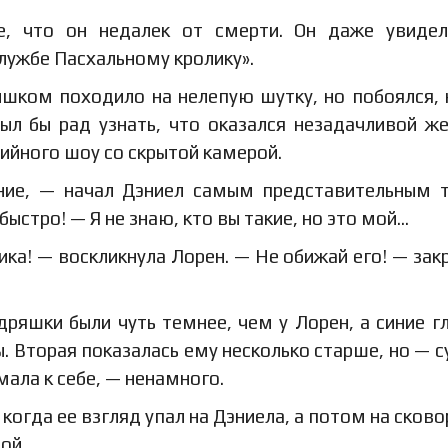
е, что он недалек от смерти. Он даже увиде
лужбе Пасхальному кролику».
ишком походило на нелепую шутку, но побоялся, 
ыл бы рад узнать, что оказался незадачливой ж
ийного шоу со скрытой камерой.
ение, — начал Дэниел самым представительным 
ыстро! — Я не знаю, кто вы такие, но это мой…
лика! — воскликнула Лорен. — Не обижай его! — зак
дряшки были чуть темнее, чем у Лорен, а синие г
ы. Вторая показалась ему несколько старше, но — с
ла к себе, — ненамного.
 когда ее взгляд упал на Дэниела, а потом на сково
ой.