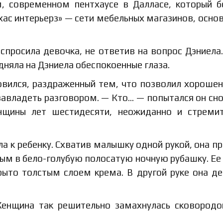
м, современном пентхаусе в Далласе, который 
ас интерьерз» — сети мебельных магазинов, осно
спросила девочка, не ответив на вопрос Дэниела
дняла на Дэниела обеспокоенные глаза.
новился, раздраженный тем, что позволил хороше
авладеть разговором. — Кто… — попытался он сно
нщины лет шестидесяти, неожиданно и стреми
а к ребенку. Схватив малышку одной рукой, она п
м в бело-голубую полосатую ночную рубашку. Ее
рыто толстым слоем крема. В другой руке она д
енщина так решительно замахнулась сковородо