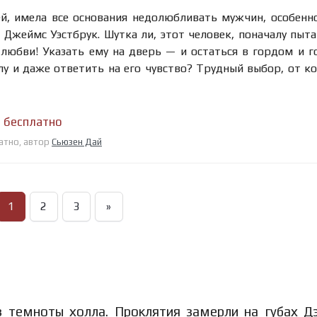
й, имела все основания недолюбливать мужчин, особенн
 Джеймс Уэстбрук. Шутка ли, этот человек, поначалу пыт
 любви! Указать ему на дверь — и остаться в гордом и 
у и даже ответить на его чувство? Трудный выбор, от к
н бесплатно
латно, автор
Сьюзен Дай
1
2
3
»
з темноты холла. Проклятия замерли на губах Д