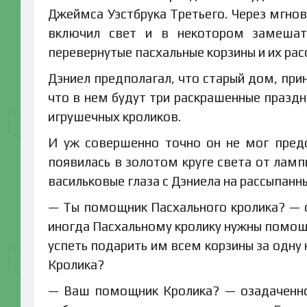
Джеймса Уэстбрука Третьего. Через мгнов
включил свет и в некотором замешате
перевернутые пасхальные корзины и их ра
Дэниел предполагал, что старый дом, при
что в нем будут три раскрашенные празд
игрушечных кроликов.
И уж совершенно точно он не мог предс
появилась в золотом круге света от ламп
васильковые глаза с Дэниела на рассыпанны
— Ты помощник Пасхального кролика? — 
иногда Пасхальному кролику нужны помощн
успеть подарить им всем корзины за одну
Кролика?
— Ваш помощник Кролика? — озадаченно 