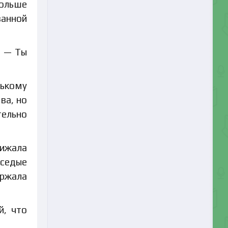
больше
ванной
. — Ты
нькому
ва, но
тельно
рижала
 седые
ержала
й, что