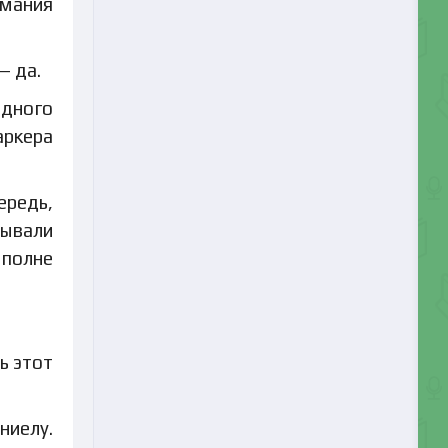
имания
— да.
одного
аркера
ередь,
дывали
вполне
ь этот
ниелу.