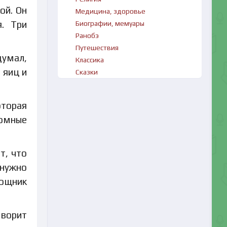
ой. Он
Медицина, здоровье
. Три
Биографии, мемуары
Ранобэ
Путешествия
думал,
Классика
 яиц и
Сказки
оторая
ромные
т, что
 нужно
мощник
оворит