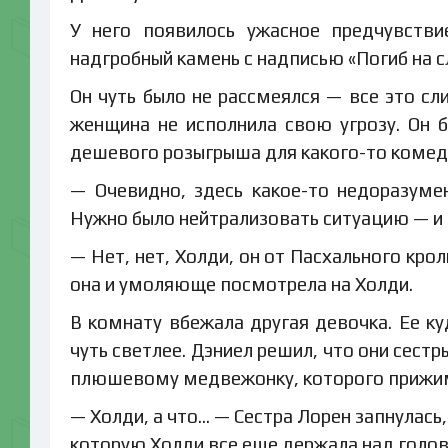
У него появилось ужасное предчувстви
надгробный камень с надписью «Погиб на с
Он чуть было не рассмеялся — все это сл
женщина не исполнила свою угрозу. Он б
дешевого розыгрыша для какого-то комед
— Очевидно, здесь какое-то недоразум
Нужно было нейтрализовать ситуацию — и б
— Нет, нет, Холди, он от Пасхального кро
она и умоляюще посмотрела на Холди.
В комнату вбежала другая девочка. Ее ку
чуть светлее. Дэниел решил, что они сестр
плюшевому медвежонку, которого прижима
— Холди, а что… — Сестра Лорен запнулась,
которую Холди все еще держала над голов