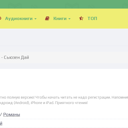
Аудиокниги
Книги
ТОП
 - Сьюзен Дай
тно полную версию! Чтобы начать читать не надо регистрации. Напомни
дроид (Android), iPhone и iPad. Приятного чтения!
/
Романы
й