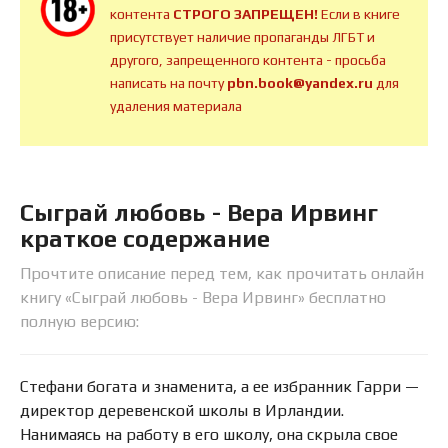
контента
СТРОГО ЗАПРЕЩЕН!
Если в книге
присутствует наличие пропаганды ЛГБТ и
другого, запрещенного контента - просьба
написать на почту
pbn.book@yandex.ru
для
удаления материала
Сыграй любовь - Вера Ирвинг
краткое содержание
Прочтите описание перед тем, как прочитать онлайн
книгу «Сыграй любовь - Вера Ирвинг» бесплатно
полную версию:
Стефани богата и знаменита, а ее избранник Гарри —
директор деревенской школы в Ирландии.
Нанимаясь на работу в его школу, она скрыла свое