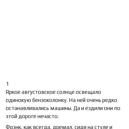
1
Яркое августовское солнце освещало
одинокую бензоколонку. На ней очень редко
останавливались машины. Да и ездили они по
этой дороге нечасто.
Фрэнк, как всегда, дремал, сидя на стуле и