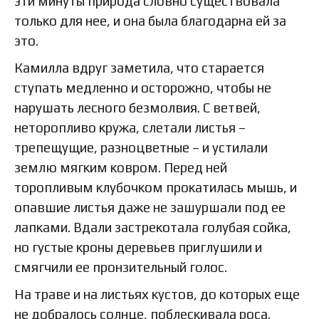
эти минуты природа словно существовала
только для нее, и она была благодарна ей за
это.
Камилла вдруг заметила, что старается
ступать медленно и осторожно, чтобы не
нарушать лесного безмолвия. С ветвей,
неторопливо кружа, слетали листья –
трепещущие, разноцветные – и устилали
землю мягким ковром. Перед ней
торопливым клубочком прокатилась мышь, и
опавшие листья даже не зашуршали под ее
лапками. Вдали застрекотала голубая сойка,
но густые кроны деревьев приглушили и
смягчили ее пронзительный голос.
На траве и на листьях кустов, до которых еще
не добралось солнце, поблескивала роса.