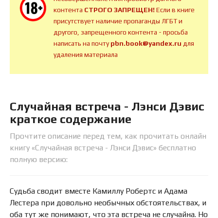
контента
СТРОГО ЗАПРЕЩЕН!
Если в книге
присутствует наличие пропаганды ЛГБТ и
другого, запрещенного контента - просьба
написать на почту
pbn.book@yandex.ru
для
удаления материала
Случайная встреча - Лэнси Дэвис
краткое содержание
Прочтите описание перед тем, как прочитать онлайн
книгу «Случайная встреча - Лэнси Дэвис» бесплатно
полную версию:
Судьба сводит вместе Камиллу Робертс и Адама
Лестера при довольно необычных обстоятельствах, и
оба тут же понимают, что эта встреча не случайна. Но