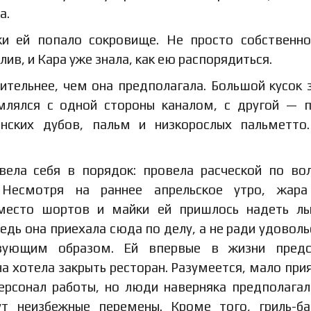
а.
ки ей попало сокровище. Не просто собственно
ив, и Кара уже знала, как ею распорядиться.
ительнее, чем она предполагала. Большой кусок 
млялся с одной стороны каналом, с другой — 
нских дубов, пальм и низкорослых пальметто
ела себя в порядок: провела расческой по во
 Несмотря на раннее апрельское утро, жара
вместо шортов и майки ей пришлось надеть л
ведь она приехала сюда по делу, а не ради удоволь
твующим образом. Ей впервые в жизни предс
а хотела закрыть ресторан. Разумеется, мало при
рсонал работы, но люди наверняка предполагал
т неизбежные перемены. Кроме того, гриль-б