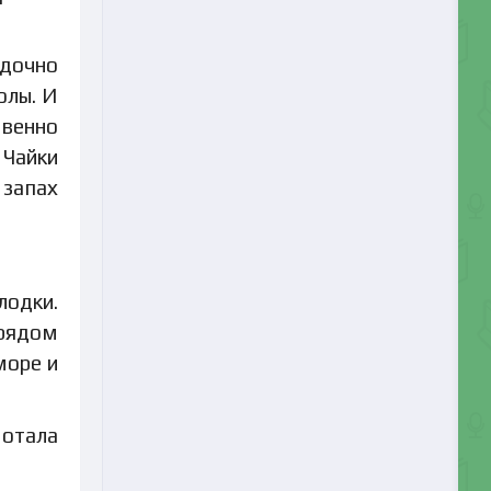
ядочно
олы. И
твенно
 Чайки
 запах
лодки.
рядом
море и
мотала