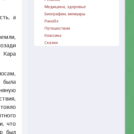
Медицина, здоровье
Биографии, мемуары
сть, а
Ранобэ
Путешествия
Классика
земли,
Сказки
позади
. Кара
лосам,
 была
ьняную
ствия,
тояло
ятного
и, что
ар был