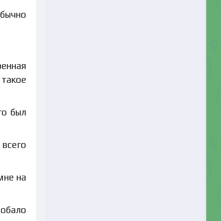
обычно
ренная
 такое
го был
 всего
мне на
добало