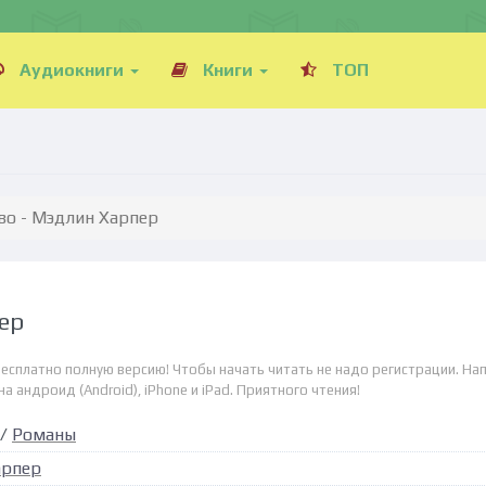
Аудиокниги
Книги
ТОП
во - Мэдлин Харпер
ер
бесплатно полную версию! Чтобы начать читать не надо регистрации. На
а андроид (Android), iPhone и iPad. Приятного чтения!
/
Романы
арпер