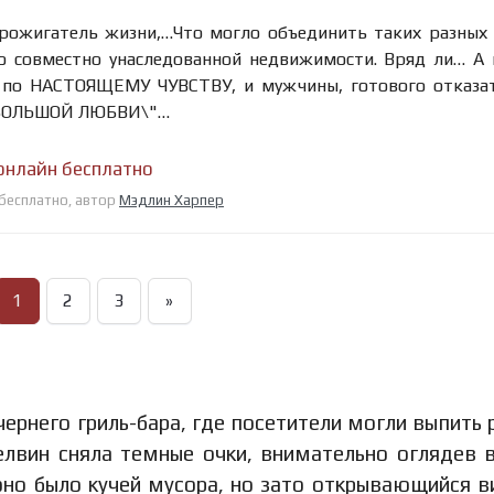
прожигатель жизни,…Что могло объединить таких разных
по совместно унаследованной недвижимости. Вряд ли… А
 по НАСТОЯЩЕМУ ЧУВСТВУ, и мужчины, готового отказа
я БОЛЬШОЙ ЛЮБВИ\"…
онлайн бесплатно
 бесплатно, автор
Мэдлин Харпер
1
2
3
»
ернего гриль-бара, где посетители могли выпить
елвин сняла темные очки, внимательно оглядев 
 оно было кучей мусора, но зато открывающийся в