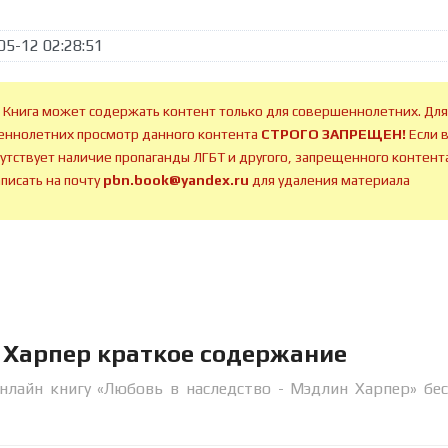
05-12 02:28:51
 Книга может содержать контент только для совершеннолетних. Для
ннолетних просмотр данного контента
СТРОГО ЗАПРЕЩЕН!
Если 
сутствует наличие пропаганды ЛГБТ и другого, запрещенного контента
аписать на почту
pbn.book@yandex.ru
для удаления материала
 Харпер краткое содержание
нлайн книгу «Любовь в наследство - Мэдлин Харпер» бе