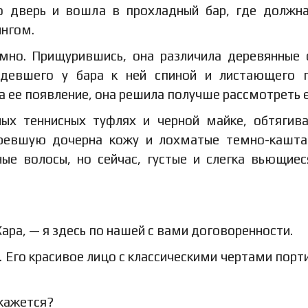
ую дверь и вошла в прохладный бар, где должн
нгом.
емно. Прищурившись, она различила деревянные 
девшего у бара к ней спиной и листающего г
на ее появление, она решила получше рассмотреть е
ых теннисных туфлях и черной майке, обтяги
оревшую дочерна кожу и лохматые темно-кашт
ые волосы, но сейчас, густые и слегка вьющиес
ара, — я здесь по нашей с вами договоренности.
. Его красивое лицо с классическими чертами порти
 кажется?