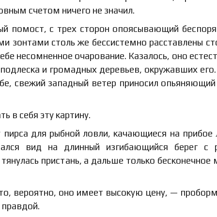
овным счетом ничего не значил.
ный помост, с трех сторон опоясывающий беспор
и зонтами столь же бессистемно расставлены ст
себе несомненное очарование. Казалось, оно естес
 подлеска и громадных деревьев, окружавших его.
ебе, свежий западный ветер приносил опьяняющий
ь в себя эту картину.
 пирса для рыбной ловли, качающиеся на прибое 
вался вид на длинный изгибающийся берег с 
тянулась пристань, а дальше только бесконечное 
о, вероятно, оно имеет высокую цену, — пробор
 правдой.