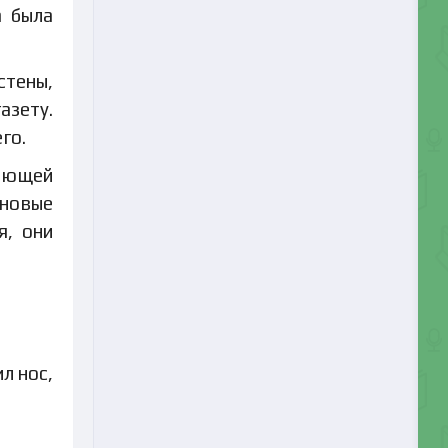
а была
стены,
азету.
го.
вающей
ановые
я, они
л нос,