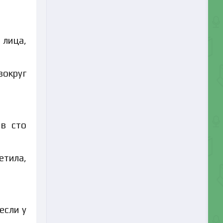
 лица,
вокруг
 в сто
тила,
если у