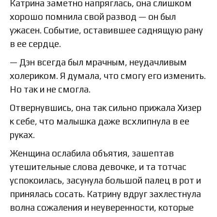
Катрина заметно напряглась, она слишком
хорошо помнила свой развод — он был
ужасен. Событие, оставившее саднящую рану
в ее сердце.
— Дэн всегда был мрачным, неудачливым
холериком. Я думала, что смогу его изменить.
Но так и не смогла.
Отвернувшись, она так сильно прижала Хизер
к себе, что малышка даже всхлипнула в ее
руках.
Женщина ослабила объятия, зашептав
утешительные слова девочке, и та тотчас
успокоилась, засунула большой палец в рот и
принялась сосать. Катрину вдруг захлестнула
волна сожаления и неуверенности, которые