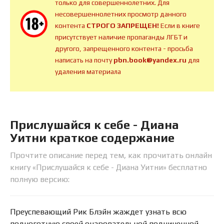
только для совершеннолетних. Для
несовершеннолетних просмотр данного
контента
СТРОГО ЗАПРЕЩЕН!
Если в книге
присутствует наличие пропаганды ЛГБТ и
другого, запрещенного контента - просьба
написать на почту
pbn.book@yandex.ru
для
удаления материала
Прислушайся к себе - Диана
Уитни краткое содержание
Прочтите описание перед тем, как прочитать онлайн
книгу «Прислушайся к себе - Диана Уитни» бесплатно
полную версию:
Преуспевающий Рик Блэйн жаждет узнать всю
подноготную своей очаровательной подчиненной