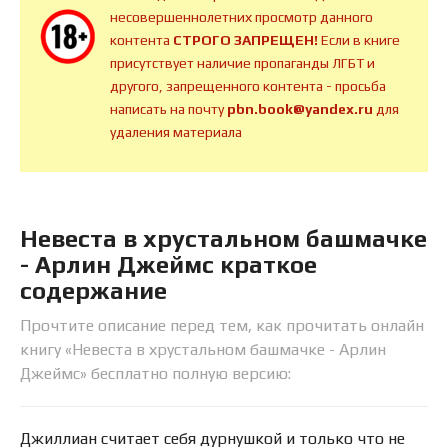
несовершеннолетних просмотр данного
контента
СТРОГО ЗАПРЕЩЕН!
Если в книге
присутствует наличие пропаганды ЛГБТ и
другого, запрещенного контента - просьба
написать на почту
pbn.book@yandex.ru
для
удаления материала
Невеста в хрустальном башмачке
- Арлин Джеймс краткое
содержание
Прочтите описание перед тем, как прочитать онлайн
книгу «Невеста в хрустальном башмачке - Арлин
Джеймс» бесплатно полную версию:
Джиллиан считает себя дурнушкой и только что не