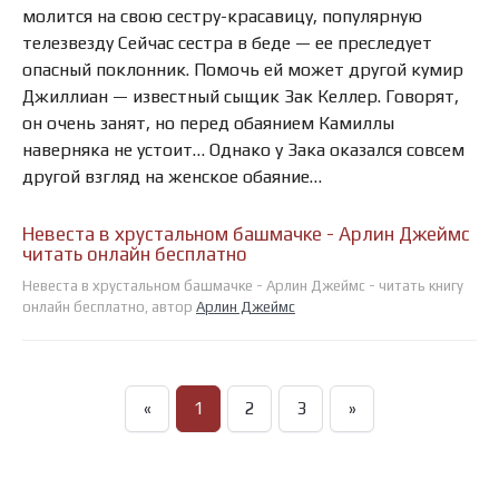
молится на свою сестру-красавицу, популярную
телезвезду Сейчас сестра в беде — ее преследует
опасный поклонник. Помочь ей может другой кумир
Джиллиан — известный сыщик Зак Келлер. Говорят,
он очень занят, но перед обаянием Камиллы
наверняка не устоит… Однако у Зака оказался совсем
другой взгляд на женское обаяние…
Невеста в хрустальном башмачке - Арлин Джеймс
читать онлайн бесплатно
Невеста в хрустальном башмачке - Арлин Джеймс - читать книгу
онлайн бесплатно, автор
Арлин Джеймс
«
1
2
3
»