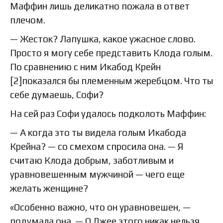
Маффин лишь деликатно пожала в ответ
плечом.
— Жесток? Лапушка, какое ужасное слово.
Просто я могу себе представить Клода голым.
По сравнению с ним Икабод Крейн
[2]показался бы племенным жеребцом. Что ты
себе думаешь, Софи?
На сей раз Софи удалось подколоть Маффин:
— А когда это ты видела голым Икабода
Крейна? — со смехом спросила она. — Я
считаю Клода добрым, заботливым и
уравновешенным мужчиной — чего еще
желать женщине?
«Особенно важно, что он уравновешен, —
подумала она. — О Джее этого никак нельзя