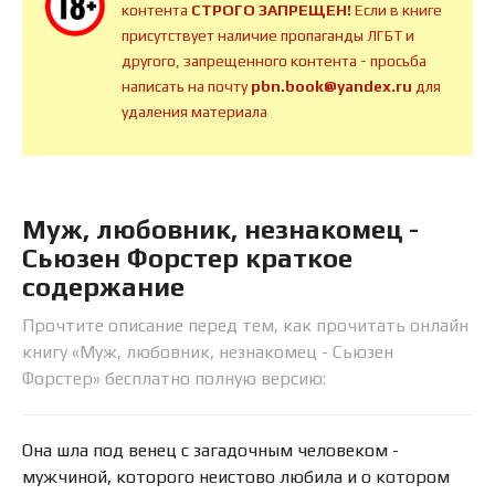
контента
СТРОГО ЗАПРЕЩЕН!
Если в книге
присутствует наличие пропаганды ЛГБТ и
другого, запрещенного контента - просьба
написать на почту
pbn.book@yandex.ru
для
удаления материала
Муж, любовник, незнакомец -
Сьюзен Форстер краткое
содержание
Прочтите описание перед тем, как прочитать онлайн
книгу «Муж, любовник, незнакомец - Сьюзен
Форстер» бесплатно полную версию:
Она шла под венец с загадочным человеком -
мужчиной, которого неистово любила и о котором