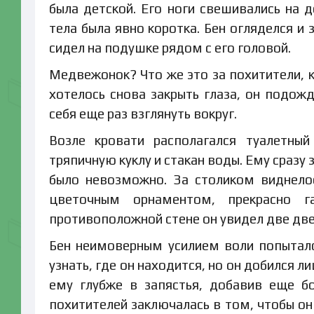
была детской. Его ноги свешивались на
тела была явно коротка. Бен огляделся и
сидел на подушке рядом с его головой.
Медвежонок? Что же это за похитители,
хотелось снова закрыть глаза, он подожд
себя еще раз взглянуть вокруг.
Возле кровати располагался туалетный
тряпичную куклу и стакан воды. Ему сразу з
было невозможно. За столиком виднело
цветочным орнаментом, прекрасно 
противоположной стене он увидел две двер
Бен неимоверным усилием воли попыталс
узнать, где он находится, но он добился л
ему глубже в запястья, добавив еще бо
похитителей заключалась в том, чтобы он