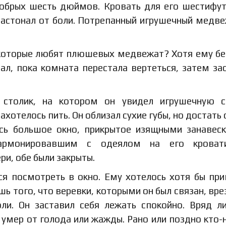
 добрых шесть дюймов. Кровать для его шестифу
 застонал от боли. Потрепанный игрушечный медв
 которые любят плюшевых медвежат? Хотя ему б
ал, пока комната перестала вертеться, затем за
 столик, на котором он увидел игрушечную с
ахотелось пить. Он облизал сухие губы, но достать 
сь большое окно, прикрытое изящными занавес
гармонировавшим с одеялом на его кроват
и, обе были закрыты.
я посмотреть в окно. Ему хотелось хотя бы пр
ишь того, что веревки, которыми он был связан, вре
ли. Он заставил себя лежать спокойно. Вряд л
 умер от голода или жажды. Рано или поздно кто-