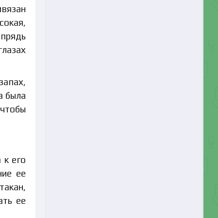
ивязан
сокая,
 прядь
глазах
запах,
а была
 чтобы
 к его
ние ее
такан,
ать ее