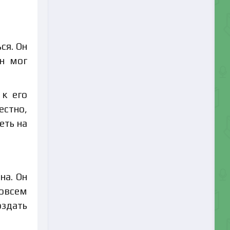
ся. Он
он мог
 к его
естно,
еть на
на. Он
совсем
оздать