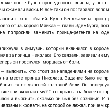
 даже после бурно проведенного вечера, у него 
учи сжимали виски. И все-таки он постарался вспом
тановить ход событий. Кузен Бенджамина принц-
воего отца, короля Майкла — главы Эдембурга, пос
на попросили заменить принца-регента на од
апихнули в лимузин, который вклинился в корол
иняв за принца Николаса. Его связали, завязали ему
еперь он проснулся, морщась от боли.
— выяснить, кто стоит за нападениями на корол
 на месте принца Николаса. Задание было не пр
авиться от ужасной головной боли. Он повернул
о же они вкололи ему? Он открыл глаза более осто
часы и выяснить, сколько он был без сознания. И 
ривязаны к кровати, на которой он лежал, причем к