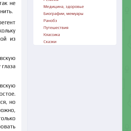
так не
Медицина, здоровье
нить.
Биографии, мемуары
Ранобэ
регент
Путешествия
кольку
Классика
ной из
Сказки
евскую
 глаза
евскую
остое.
ся, но
рожно,
только
ровать