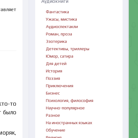
Аудиокниги
тавляет
Фантастика
Ужасы, мистика
Аудиоспектакли
Роман, проза
Эзотерика
Детективы, триллеры
Юмор, сатира
Для детей
История
Поэзия
Приключения
Бизнес
Психология, философия
кто-то
Научно-популярное
т было
Разное
На иностранных языках
Обучение
моряк,
Религия