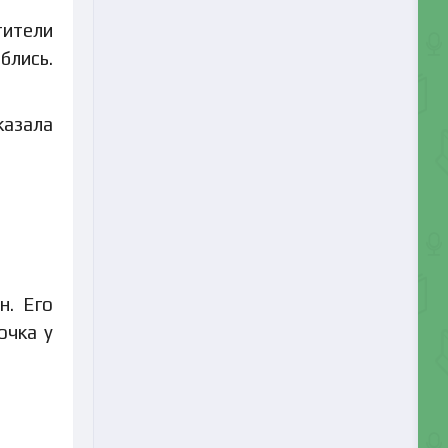
тители
блись.
казала
н. Его
очка у