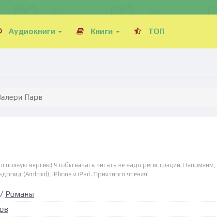
Аудиокниги
Книги
ТОП
Валери Парв
о полную версию! Чтобы начать читать не надо регистрации. Напомним,
дроид (Android), iPhone и iPad. Приятного чтения!
/
Романы
рв