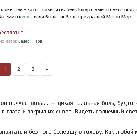
ролевства - хотят похитить, Бен Локарт вместо него подс
бы ему головы, если бы не любовь прекрасной Мэган Мор...
бесплатно
тно, автор
Валери Парв
1
2
3
»
 он почувствовал, — дикая головная боль, будто 
л глаза и закрыл их снова. Видеть солнечный све
апрягать и без того болевшую голову. Как любой 