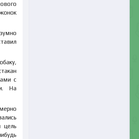
тового
ежонок
езумно
ставил
обаку,
стакан
ками с
и. На
имерно
зались
и цель
нибудь