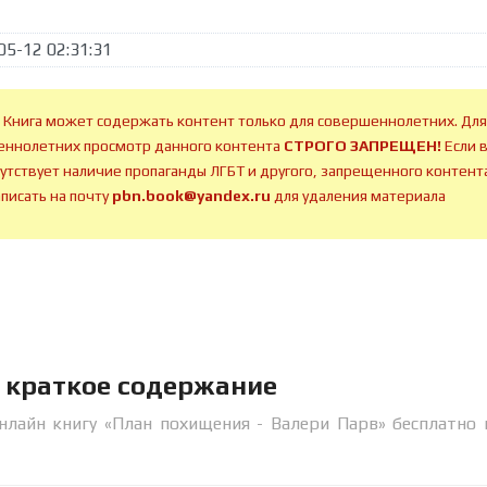
05-12 02:31:31
 Книга может содержать контент только для совершеннолетних. Для
ннолетних просмотр данного контента
СТРОГО ЗАПРЕЩЕН!
Если 
сутствует наличие пропаганды ЛГБТ и другого, запрещенного контента
аписать на почту
pbn.book@yandex.ru
для удаления материала
 краткое содержание
нлайн книгу «План похищения - Валери Парв» бесплатно