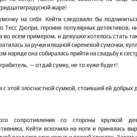
тридцатиградусной жаре!
умочку на себя. Кейти следовало бы подчинитьс
 но Тесс Дюпри, героиня популярных детективов, н
ыла во всем примером, и девушке хотелось стать та
хватилась за ручки изящной сиреневой сумочки, куп
ом наряде она собиралась прийти на свадьбу к сест
рабитель, — отдай сумку, не то хуже будет!
ся с этой злосчастной сумкой, стоившей ей добрых 
го сопротивления со стороны хрупкой дев
ивника, Кейти вскочила на ноги и принялась вы