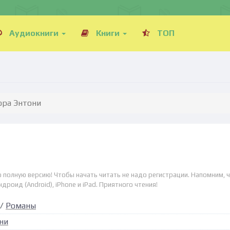
Аудиокниги
Книги
ТОП
ора Энтони
о полную версию! Чтобы начать читать не надо регистрации. Напомним, 
дроид (Android), iPhone и iPad. Приятного чтения!
/
Романы
ни