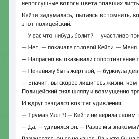
непослушные волосы цвета опавших листь
Кейти задумалась, пытаясь вспомнить, 
этот полицейский.
— У вас что-нибудь болит? — участливо по
— Нет, — покачала головой Кейти. — Меня 
— Напрасно вы оказывали сопротивление т
— Ненавижу быть жертвой, — буркнула дев
— Значит, вы скорее лишитесь жизни, чем
Полицейский снял шляпу и возмущенно тря
И вдруг раздался возглас удивления:
— Труман Уэст?! — Кейти не верила своим 
— Да, — удивился он. — Разве мы знакомы?
Разумеется, он ее не узнал. Да и кто бы 