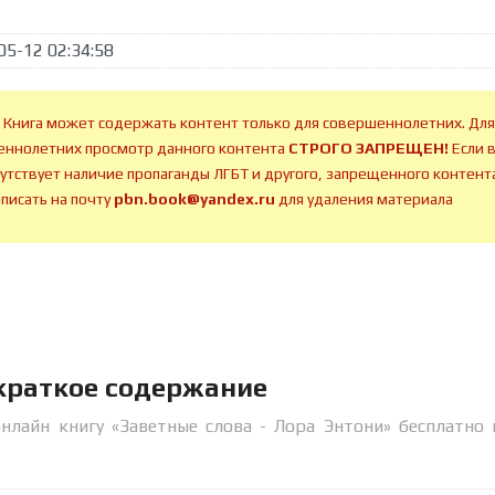
05-12 02:34:58
 Книга может содержать контент только для совершеннолетних. Для
ннолетних просмотр данного контента
СТРОГО ЗАПРЕЩЕН!
Если 
сутствует наличие пропаганды ЛГБТ и другого, запрещенного контента
аписать на почту
pbn.book@yandex.ru
для удаления материала
 краткое содержание
нлайн книгу «Заветные слова - Лора Энтони» бесплатно