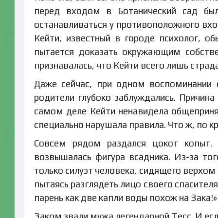
перед входом в Ботанический сад бы
останавливаться у противоположного вход
Кейти, известный в городе психолог, об
пытается доказать окружающим собстве
признавалась, что Кейти всего лишь стра
Даже сейчас, при одном воспоминании о
родители глубоко заблуждались. Причина
самом деле Кейти ненавидела общеприня
специально нарушала правила. Что ж, по кр
Совсем рядом раздался цокот копыт. 
возвышалась фигура всадника. Из-за тог
только силуэт человека, сидящего верхом 
пытаясь разглядеть лицо своего спасителя.
парень как две капли воды похож на Зака!»
Заком звали мужа легендарной Тесс. И ес