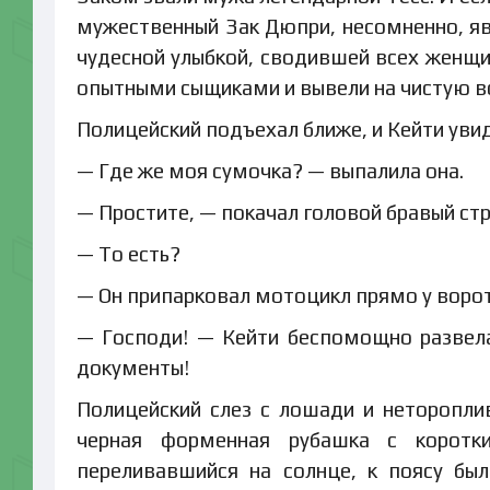
мужественный Зак Дюпри, несомненно, яв
чудесной улыбкой, сводившей всех женщи
опытными сыщиками и вывели на чистую в
Полицейский подъехал ближе, и Кейти увиде
— Где же моя сумочка? — выпалила она.
— Простите, — покачал головой бравый стр
— То есть?
— Он припарковал мотоцикл прямо у ворот
— Господи! — Кейти беспомощно развела
документы!
Полицейский слез с лошади и неторопл
черная форменная рубашка с коротк
переливавшийся на солнце, к поясу был