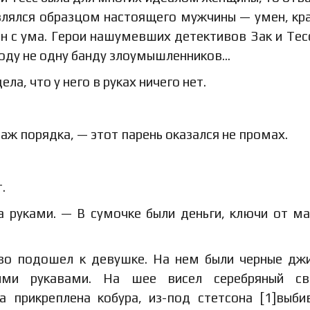
лялся образцом настоящего мужчины — умен, кра
н с ума. Герои нашумевших детективов Зак и Тес
оду не одну банду злоумышленников…
ла, что у него в руках ничего нет.
аж порядка, — этот парень оказался не промах.
.
 руками. — В сумочке были деньги, ключи от м
иво подошел к девушке. На нем были черные дж
ими рукавами. На шее висел серебряный сви
а прикреплена кобура, из-под стетсона [1]выби