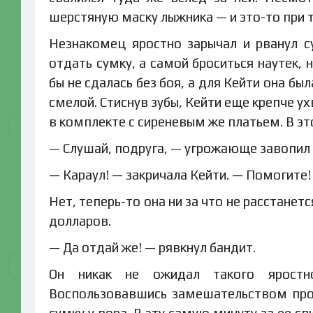
шерстяную маску лыжника — и это-то при 
Незнакомец яростно зарычал и рванул с
отдать сумку, а самой броситься наутек,
бы не сдалась без боя, а для Кейти она б
смелой. Стиснув зубы, Кейти еще крепче у
в комплекте с сиреневым же платьем. В эт
— Слушай, подруга, — угрожающе завопил г
— Караул! — закричала Кейти. — Помогите!
Нет, теперь-то она ни за что не расстанет
долларов.
— Да отдай же! — рявкнул бандит.
Он никак не ожидал такого яростно
Воспользовавшись замешательством прот