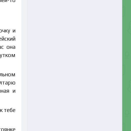
чей-то
очку и
ейский
ас она
жутком
альном
алтарю
нная и
к тебе
тоянке