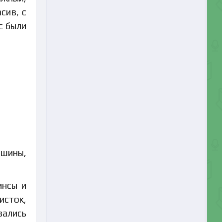
сив, с
с были
ашины,
инсы и
сток,
вались