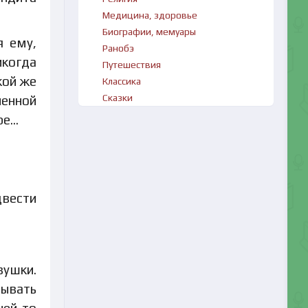
Медицина, здоровье
Биографии, мемуары
я ему,
Ранобэ
икогда
Путешествия
кой же
Классика
Сказки
ленной
ре…
двести
ушки.
рывать