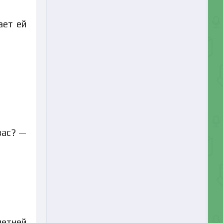
ает ей
вас? —
летней