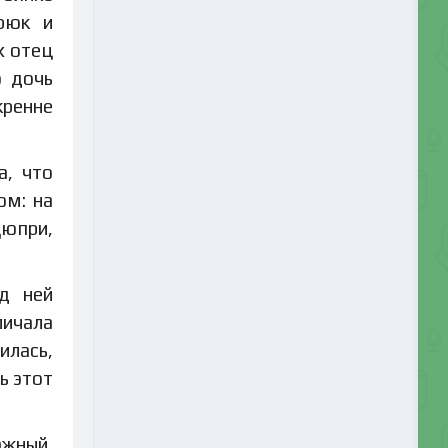
рюк и
х отец
о дочь
кренне
а, что
ом: на
Дюпри,
д ней
личала
илась,
ь этот
ажный,