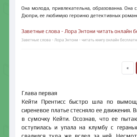
Она молода, привлекательна, образованна. Она 
Дюпри, ее любимую героиню детективных романов
Заветные слова - Лора Энтони читать онлайн 
Заветные слова - Лора Энтони - читать книгу онлайн бесплат
«
Глава первая
Кейти Прентисс быстро шла по вымоще
сиреневое платье стесняло ее движения. В
в сумочку Кейти. Осознав, что ее пыта
оступилась и упала на клумбу с геран
свалился туда же вслед за ней. Несмот