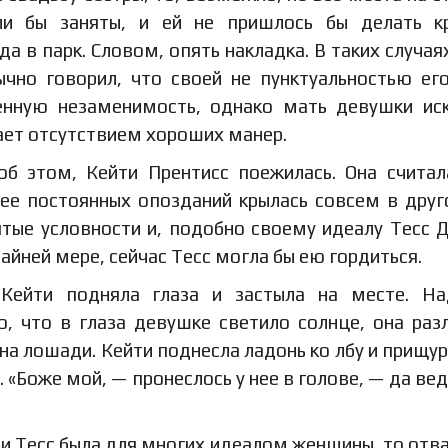
ли бы заняты, и ей не пришлось бы делать к
а в парк. Словом, опять накладка. В таких случая
ычно говорил, что своей не пунктуальностью ег
нную незаменимость, однако мать девушки ис
дает отсутствием хороших манер.
б этом, Кейти Прентисс поежилась. Она считал
 ее постоянных опозданий крылась совсем в друг
тые условности и, подобно своему идеалу Тесс 
айней мере, сейчас Тесс могла бы ею гордиться.
Кейти подняла глаза и застыла на месте. На
о, что в глаза девушке светило солнце, она раз
на лошади. Кейти поднесла ладонь ко лбу и прищур
 «Боже мой, — пронеслось у нее в голове, — да вед
ли Тесс была для многих идеалом женщины, то отв