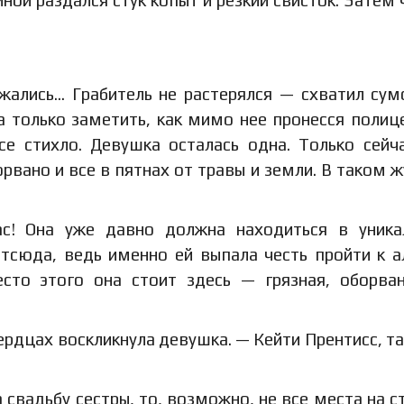
иной раздался стук копыт и резкий свисток. Затем 
зжались… Грабитель не растерялся — схватил сум
а только заметить, как мимо нее пронесся полиц
се стихло. Девушка осталась одна. Только сейч
орвано и все в пятнах от травы и земли. В таком 
ас! Она уже давно должна находиться в уник
тсюда, ведь именно ей выпала честь пройти к 
сто этого она стоит здесь — грязная, оборва
ердцах воскликнула девушка. — Кейти Прентисс, та
 свадьбу сестры, то, возможно, не все места на с