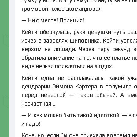
сумку у вора. В эту самую минуту за ее сп
громовой голос скомандовал:
— Ни с места! Полиция!
Кейти обернулась, руки девушки чуть ра
исчез в зарослях шиповника. Кейти успел
верхом на лошади. Через пару секунд в
обратила внимание на то, что ее платье п
виде нельзя появляться на людях.
Кейти едва не расплакалась. Какой уж
дендрарии Эймона Картера в полумиле о
перед невестой — таков обычай. А вме
несчастная…
— И как можно быть такой идиоткой! — в с
и надо!
Конечно, если бы она приехала вовремя на