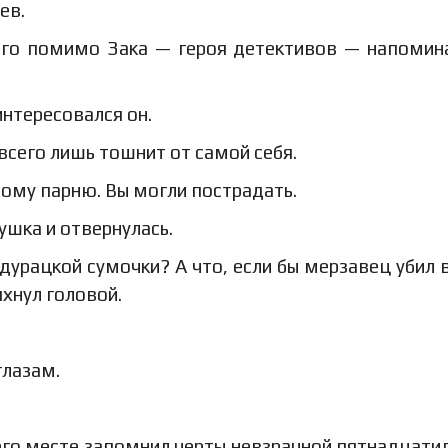
ев.
кого помимо Зака — героя детективов — напомин
интересовался он.
всего лишь тошнит от самой себя.
ому парню. Вы могли пострадать.
ушка и отвернулась.
 дурацкой сумочки? А что, если бы мерзавец убил 
хнул головой.
глазам.
на его месте запомнил черты невзрачной пятнадцати