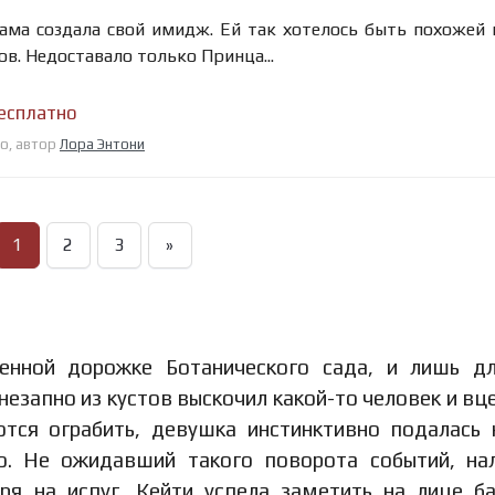
сама создала свой имидж. Ей так хотелось быть похожей 
. Недоставало только Принца...
бесплатно
но, автор
Лора Энтони
1
2
3
»
нной дорожке Ботанического сада, и лишь дл
незапно из кустов выскочил какой-то человек и вц
ются ограбить, девушка инстинктивно подалась 
ью. Не ожидавший такого поворота событий, на
ря на испуг, Кейти успела заметить на лице б