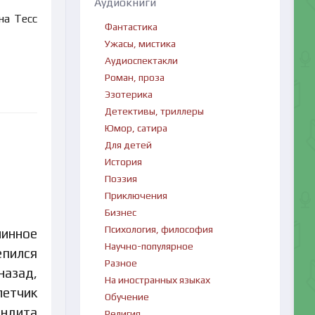
Аудиокниги
на Тесс
Фантастика
Ужасы, мистика
Аудиоспектакли
Роман, проза
Эзотерика
Детективы, триллеры
Юмор, сатира
Для детей
История
Поэзия
Приключения
Бизнес
Психология, философия
инное
Научно-популярное
епился
Разное
назад,
На иностранных языках
летчик
Обучение
андита
Религия