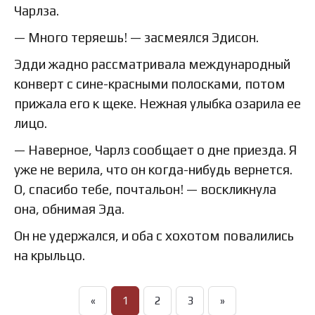
Чарлза.
— Много теряешь! — засмеялся Эдисон.
Эдди жадно рассматривала международный
конверт с сине-красными полосками, потом
прижала его к щеке. Нежная улыбка озарила ее
лицо.
— Наверное, Чарлз сообщает о дне приезда. Я
уже не верила, что он когда-нибудь вернется.
О, спасибо тебе, почтальон! — воскликнула
она, обнимая Эда.
Он не удержался, и оба с хохотом повалились
на крыльцо.
«
1
2
3
»