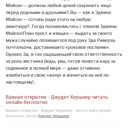
Мэйсон — должны любой ценой сохранить лицо
перед родными и друзьями?..Вы — как и Эдвина
Мэйсон — готовы ради этого на любую
авантюру?..Тогда познакомьтесь с планом Эдвины
Мэйсон!План прост и изящен — выдать за своего
мужа случайно попавшегося под руку Эда Риверза,
почтальона, доставившего «роковое послание».
Однако Эд, и так ощущающий свою ответственность
за роль вестника беды, увы, готов понести кару за
содеянное в полной мере — даже отчаянно
влюбиться в свою «жену» и жениться на ней по-
настоящему!..
Важное открытие - Джудит Хершнер читать
онлайн бесплатно
Важное открытие - Джудит Хершнер - читать книгу онлайн
бесплатно, автор
Джудит Хершнер