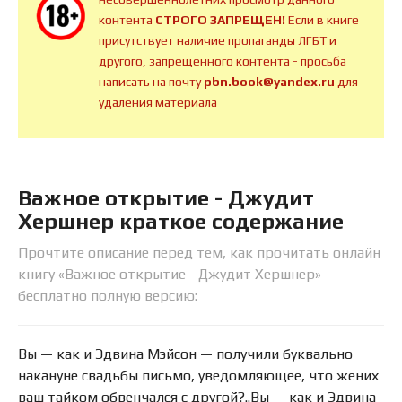
контента
СТРОГО ЗАПРЕЩЕН!
Если в книге
присутствует наличие пропаганды ЛГБТ и
другого, запрещенного контента - просьба
написать на почту
pbn.book@yandex.ru
для
удаления материала
Важное открытие - Джудит
Хершнер краткое содержание
Прочтите описание перед тем, как прочитать онлайн
книгу «Важное открытие - Джудит Хершнер»
бесплатно полную версию:
Вы — как и Эдвина Мэйсон — получили буквально
накануне свадьбы письмо, уведомляющее, что жених
ваш тайком обвенчался с другой?..Вы — как и Эдвина