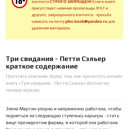
контента
СТРОГО ЗАПРЕЩЕН!
Если в книге
присутствует наличие пропаганды ЛГБТ и
другого, запрещенного контента - просьба
написать на почту
pbn.book@yandex.ru
для
удаления материала
Три свидания - Петти Сэльер
краткое содержание
Прочтите описание перед тем, как прочитать онлайн
книгу «Три свидания - Петти Сэльер» бесплатно
полную версию:
Элена Мартин упорно и напряженно работала, чтобы
подняться на следующую ступеньку карьеры - стать
вице-президентом фирмы, в которой она работала.