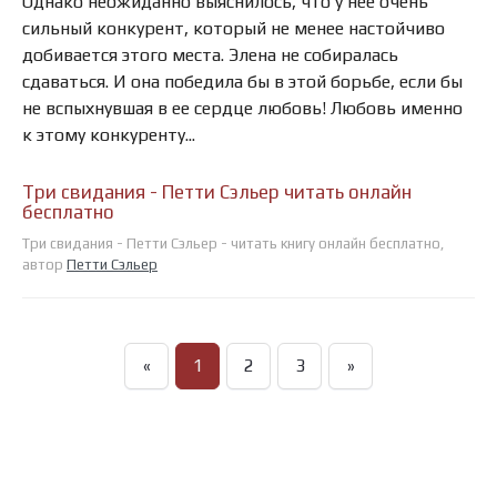
Однако неожиданно выяснилось, что у нее очень
сильный конкурент, который не менее настойчиво
добивается этого места. Элена не собиралась
сдаваться. И она победила бы в этой борьбе, если бы
не вспыхнувшая в ее сердце любовь! Любовь именно
к этому конкуренту...
Три свидания - Петти Сэльер читать онлайн
бесплатно
Три свидания - Петти Сэльер - читать книгу онлайн бесплатно,
автор
Петти Сэльер
«
1
2
3
»