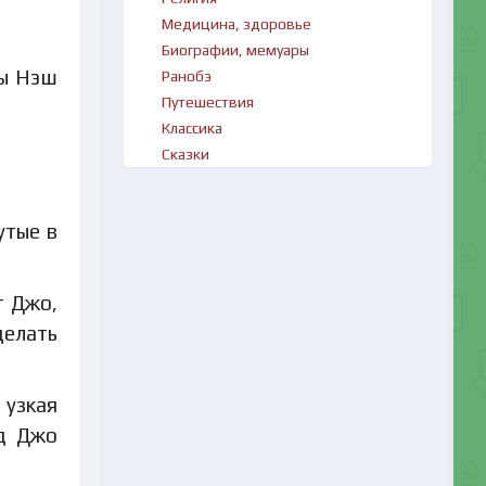
Медицина, здоровье
Биографии, мемуары
ры Нэш
Ранобэ
Путешествия
Классика
Сказки
утые в
т Джо,
делать
 узкая
яд Джо