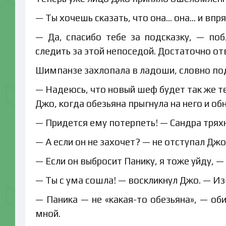
— Ты хочешь сказать, что она… она… и впр
— Да, спасибо тебе за подсказку, — по
следить за этой непоседой. Достаточно от
Шимпанзе захлопала в ладоши, словно по
— Надеюсь, что новый шеф будет так же те
Джо, когда обезьяна прыгнула на него и о
— Придется ему потерпеть! — Сандра тря
— А если он не захочет? — не отступал Джо
— Если он выбросит Панику, я тоже уйду, —
— Ты с ума сошла! — воскликнул Джо. — Из
— Паника — не «какая-то обезьяна», — об
мной.