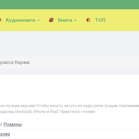
Аудиокниги
Книги
ТОП
Ларисса Карма
атно полную версию! Чтобы начать читать не надо регистрации. Напомним
дроид (Android), iPhone и iPad. Приятного чтения!
/
Романы
арма