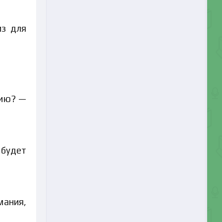
из для
сию? —
 будет
мания,