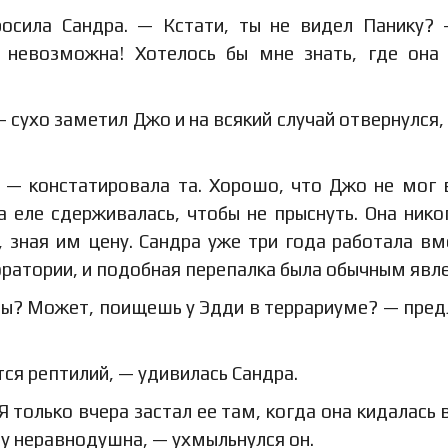
росила Сандра. — Кстати, ты не видел Панику?
 невозможна! Хотелось бы мне знать, где она
 сухо заметил Джо и на всякий случай отвернулся,
 — констатировала та. Хорошо, что Джо не мог 
 еле сдерживалась, чтобы не прыснуть. Она нико
 зная им цену. Сандра уже три года работала вм
оратории, и подобная перепалка была обычным явл
яны? Может, поищешь у Эдди в террариуме? — пре
тся рептилий, — удивилась Сандра.
Я только вчера застал ее там, когда она кидалась 
у неравнодушна, — ухмыльнулся он.