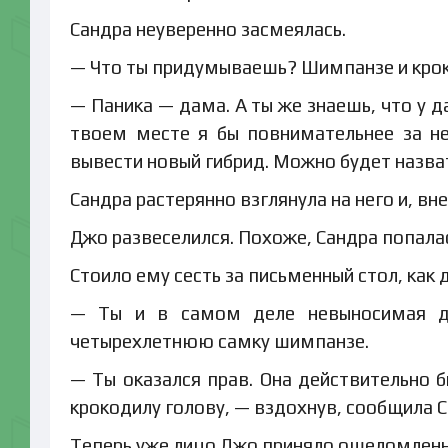
Сандра неуверенно засмеялась.
— Что ты придумываешь? Шимпанзе и крок
— Паника — дама. А ты же знаешь, что у 
твоем месте я бы повнимательнее за не
вывести новый гибрид. Можно будет назват
Сандра растерянно взглянула на него и, вн
Джо развеселился. Похоже, Сандра попалас
Стоило ему сесть за письменный стол, как 
— Ты и в самом деле невыносимая дев
четырехлетнюю самку шимпанзе.
— Ты оказался прав. Она действительно б
крокодилу голову, — вздохнув, сообщила С
Теперь уже лицо Джо приняло ошеломленн