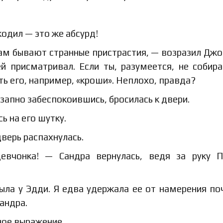
одил — это же абсурд!
дам бывают странные пристрастия, — возразил Джо
й присматривал. Если ты, разумеется, не собир
ь его, например, «кроши». Неплохо, правда?
езапно забеспокоившись, бросилась к двери.
ь на его шутку.
дверь распахнулась.
чонка! — Сандра вернулась, ведя за руку Па
ыла у Эдди. Я едва удержала ее от намерения по
андра.
ое выражение.