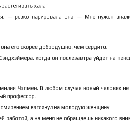
 застегивать халат.
я, — резко парировала она. — Мне нужен анал
она его скорее добродушно, чем сердито.
 Сэндхэймера, когда он послезавтра уйдет на пен
амилия Чэпмен. В любом случае новый человек не
рый профессор.
м смирением взглянул на молодую женщину.
ей работой, а на меня не обращаешь никакого вни