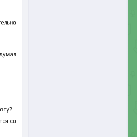
тельно
одумал
боту?
тся со