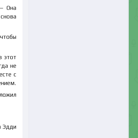
 — Она
 снова
 чтобы
в этот
гда не
есте с
ением.
дложил
в Эдди