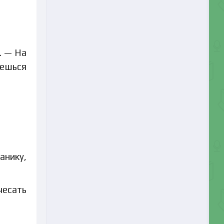
. — На
аешься
нику,
чесать