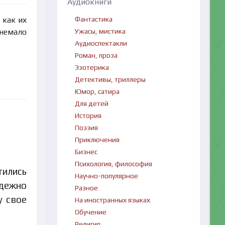
Аудиокниги
Фантастика
 как их
Ужасы, мистика
 немало
Аудиоспектакли
Роман, проза
Эзотерика
Детективы, триллеры
Юмор, сатира
Для детей
История
Поэзия
Приключения
Бизнес
Психология, философия
тились
Научно-популярное
адежно
Разное
у свое
На иностранных языках
Обучение
Религия