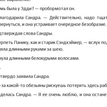
ямь была у Эдди? — пробормотал он.
благодарила Сандра. — Действительно, надо тща
вернуться, и она устраивает очередное безобразие.
дтверждая слова Сандры.
рпеть Панику, как и старик Сэндхэймер, — вслух п
бняла длинными руками за шею.
хнула длинными белокурыми волосами.
.
 твердо заявила Сандра.
-за какой-то обезьяны рискуешь потерять здесь ра
иделась Сандра. — Я ее очень люблю, и она остане