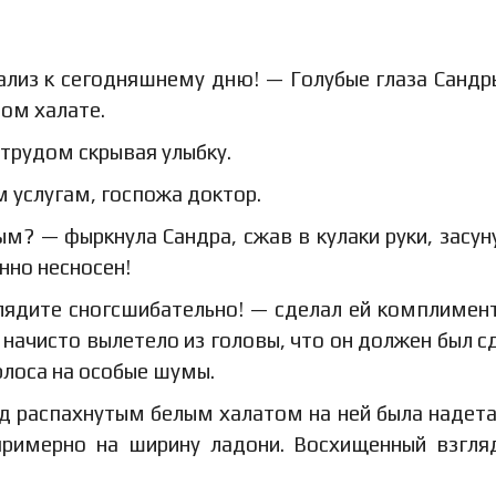
ализ к сегодняшнему дню! — Голубые глаза Санд
лом халате.
 трудом скрывая улыбку.
 услугам, госпожа доктор.
м? — фыркнула Сандра, сжав в кулаки руки, засун
нно несносен!
лядите сногсшибательно! — сделал ей комплимен
о начисто вылетело из головы, что он должен был с
рлоса на особые шумы.
д распахнутым белым халатом на ней была надета
примерно на ширину ладони. Восхищенный взгл