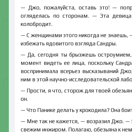
— Джо, пожалуйста, оставь это! — поп
огляделась по сторонам. — Эта девица
колобродит.
— С женщинами этого никогда не знаешь, —
избежать ядовитого взгляда Сандры.
— Да, сегодня ты брызжешь остроумием,
момент видеть ее лица, поскольку Сандра
воспринимала всерьез высказываний Джо,
ним в этой научно-исследовательской лаб
— Прости, я что, сторож для твоей обезь
он.
— Что Панике делать у крокодила? Она бои
— Мне так не кажется, — возразил Джо. — 
свежим инжиром. Полагаю, обезьяна к нем