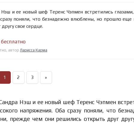
Нэш и ее новый шеф Теренс Чэпмен встретились глазами,
 сразу поняли, что безнадежно влюблены, но прошло еще
другу свое сердце.
н бесплатно
атно, автор
Ларисса Карма
1
2
3
»
Сандра Нэш и ее новый шеф Теренс Чэпмен встре
сокого напряжения. Оба сразу поняли, что безн
и, прежде чем они решились открыть друг друг