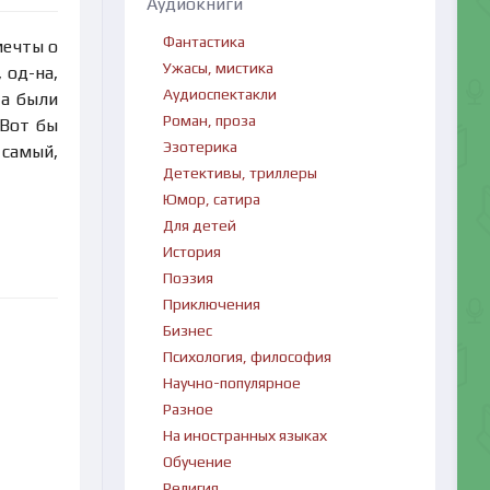
Аудиокниги
Фантастика
мечты о
Ужасы, мистика
 од-на,
Аудиоспектакли
та были
Роман, проза
 Вот бы
Эзотерика
 самый,
Детективы, триллеры
Юмор, сатира
Для детей
История
Поэзия
Приключения
Бизнес
Психология, философия
Научно-популярное
Разное
На иностранных языках
Обучение
Религия