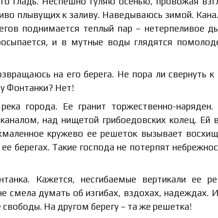
его гладь. Неспешно гуляю осенью, провожая вз
иво плывущих к заливу. Наведываюсь зимой. Кана
регов поднимается теплый пар – нетерпеливое д
просыпается, и в мутные воды глядятся помоло
озвращаюсь на его берега. Не пора ли свернуть к
у Фонтанки? Нет!
река города. Ее гранит торжественно-наряден.
каналом, над нищетой грибоедовских колец. Ей 
ахмаленное кружево ее решеток вызывает восхи
ее берегах. Такие господа не потерпят небрежнос
танка. Кажется, несгибаемые вертикали ее р
 не смела думать об изгибах, вздохах, надеждах. 
свободы. На другом берегу – та же решетка!