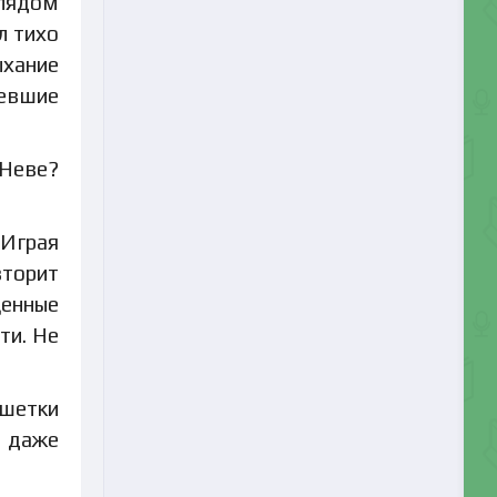
глядом
л тихо
ыхание
девшие
 Неве?
 Играя
вторит
щенные
ти. Не
ешетки
И даже