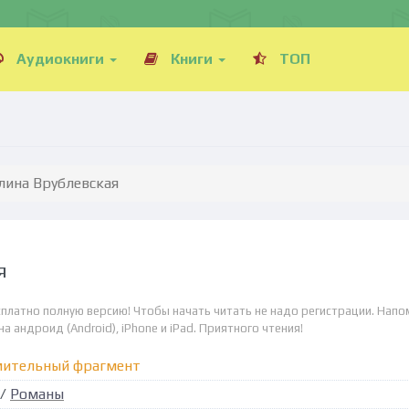
Аудиокниги
Книги
ТОП
алина Врублевская
я
сплатно полную версию! Чтобы начать читать не надо регистрации. Напо
а андроид (Android), iPhone и iPad. Приятного чтения!
мительный фрагмент
/
Романы