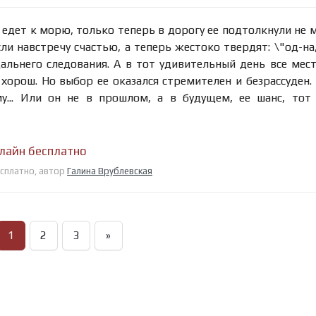
ь едет к морю, только теперь в дорогу ее подтолкнули не 
ли навстречу счастью, а теперь жестоко твердят: \"од-на,
 дальнего следования. А в тот удивительный день все мес
хорош. Но выбор ее оказался стремителен и безрассуден.
му... Или он не в прошлом, а в будущем, ее шанс, тот
нлайн бесплатно
есплатно, автор
Галина Врублевская
1
2
3
»