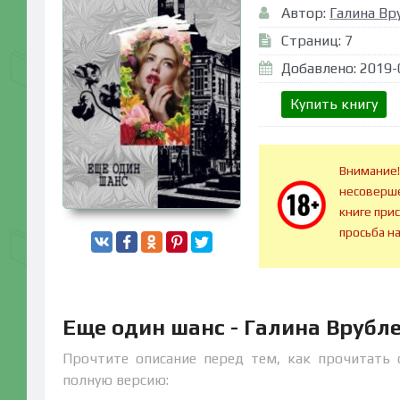
Автор:
Галина Вр
Страниц: 7
Добавлено: 2019-
Купить книгу
Внимание!
несоверше
книге при
просьба н
Еще один шанс - Галина Врубл
Прочтите описание перед тем, как прочитать 
полную версию: