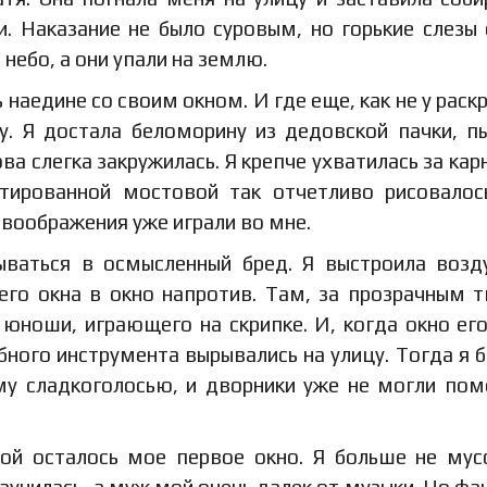
. Наказание не было суровым, но горькие слезы
 небо, а они упали на землю.
 наедине со своим окном. И где еще, как не у раск
у. Я достала беломорину из дедовской пачки, п
а слегка закружилась. Я крепче ухватилась за карн
ьтированной мостовой так отчетливо рисовало
 воображения уже играли во мне.
дываться в осмысленный бред. Я выстроила воз
оего окна в окно напротив. Там, за прозрачным 
 юноши, играющего на скрипке. И, когда окно ег
ного инструмента вырывались на улицу. Тогда я 
му сладкоголосью, и дворники уже не могли по
рой осталось мое первое окно. Я больше не му