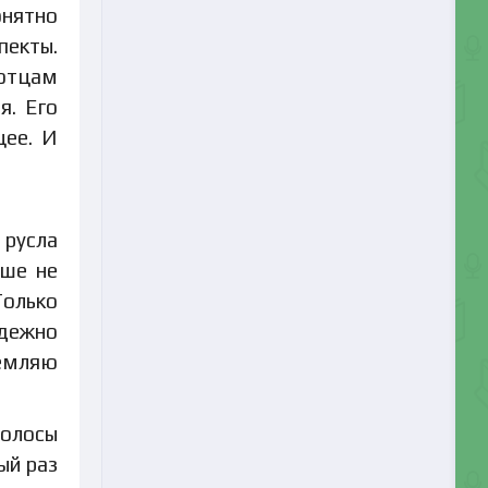
онятно
пекты.
 отцам
я. Его
щее. И
 русла
ьше не
Только
адежно
ремляю
волосы
ый раз