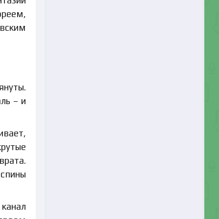
нтазии
ореем,
евским
януты.
ль – и
ивает,
крутые
врата.
 спины
 канал