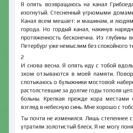
Я опять возвращаюсь на канал Грибоедо
изогнутый. Стесненный угрюмыми домами,
Канал всем мешает: и машинам, и людям.
города. Но гордый канал, накинув нарядн
протяженность бесконечна. Из глубины 
Петербург уже немыслим без спокойного т
2
И снова весна. Я опять иду с тобой вдол
эхом отзываются в моей памяти. Поворо
спотыкаюсь о булыжники мостовой: набере
растолстевшие за долгие годы тополя цеп
больны. Крепкая прежде кора местами 
взгляд в небесную синь. Мне хорошо с тобо
Ты почти не изменился. Лишь степеннее 
утратили золотистый блеск. Я не могу по