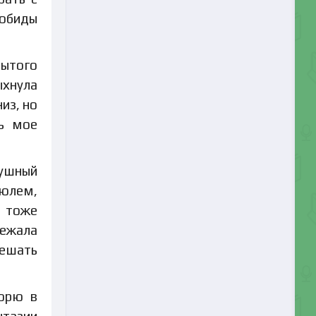
 обиды
рытого
ыхнула
из, но
сь мое
душный
тюлем,
о тоже
бежала
мешать
сорю в