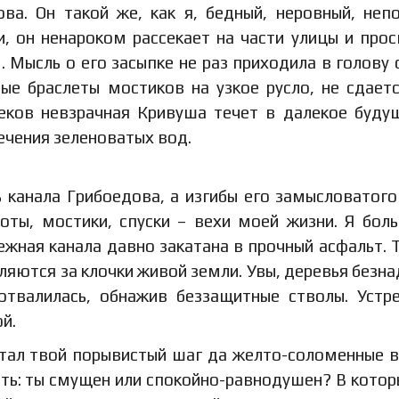
ва. Он такой же, как я, бедный, неровный, неп
 он ненароком рассекает на части улицы и прос
 Мысль о его засыпке не раз приходила в голову
ые браслеты мостиков на узкое русло, не сдаетс
веков невзрачная Кривуша течет в далекое буду
ечения зеленоватых вод.
ь канала Грибоедова, а изгибы его замысловатого
ты, мостики, спуски – вехи моей жизни. Я бол
жная канала давно закатана в прочный асфальт. 
ляются за клочки живой земли. Увы, деревья безн
отвалилась, обнажив беззащитные стволы. Уст
й.
стал твой порывистый шаг да желто-соломенные 
нять: ты смущен или спокойно-равнодушен? В котор