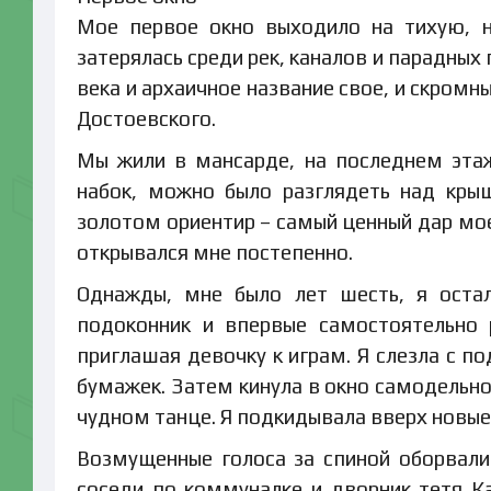
Мое первое окно выходило на тихую, н
затерялась среди рек, каналов и парадных 
века и архаичное название свое, и скромн
Достоевского.
Мы жили в мансарде, на последнем этаж
набок, можно было разглядеть над кры
золотом ориентир – самый ценный дар мое
открывался мне постепенно.
Однажды, мне было лет шесть, я остал
подоконник и впервые самостоятельно 
приглашая девочку к играм. Я слезла с п
бумажек. Затем кинула в окно самодельно
чудном танце. Я подкидывала вверх новы
Возмущенные голоса за спиной оборвали 
соседи по коммуналке и дворник тетя Ка