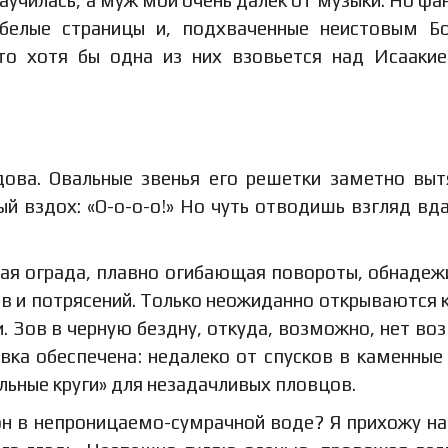
научилась, а муж мой очень далек от музыки. Но фа
белые страницы и, подхваченные неистовым Б
что хотя бы одна из них взовьется над Исааки
дова. Овальные звенья его решетки заметно выт
ый вздох: «О-о-о-о!» Но чуть отводишь взгляд вда
тая ограда, плавно огибающая повороты, обнадеж
ов и потрясений. Только неожиданно открываются 
. Зов в черную бездну, откуда, возможно, нет воз
овка обеспечена: недалеко от спусков в каменные
льные круги» для незадачливых пловцов.
он в непроницаемо-сумрачной воде? Я прихожу на