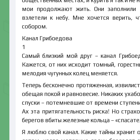
общественных местах, и курить я так и не 
мои продолжают жить. Они заполнили 
взлетели к небу. Мне хочется верить, 
собором.
Канал Грибоедова
1
Самый близкий мой друг – канал Грибое
Кажется, от них исходит томный, горестн
мелодия чугунных колец меняется.
Теперь бесконечно протяженная, извилис
обещая покой и равновесие. Никаких ухаб
спуски – потемневшие от времени ступени
Ах эта притягательность риска! Но страх
берегов вбиты железные кольца – «спасате
Я люблю свой канал. Какие тайны хранит 