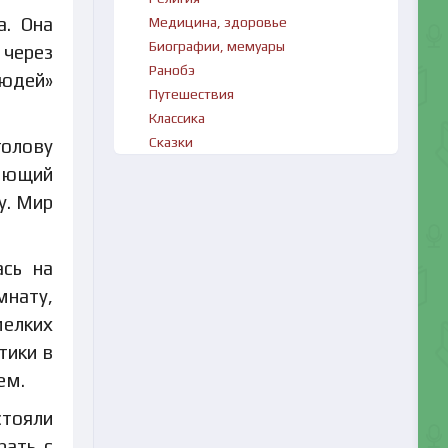
а. Она
Медицина, здоровье
Биографии, мемуары
 через
Ранобэ
людей»
Путешествия
Классика
Сказки
голову
кающий
у. Мир
ась на
мнату,
мелких
тики в
ем.
стояли
рать с