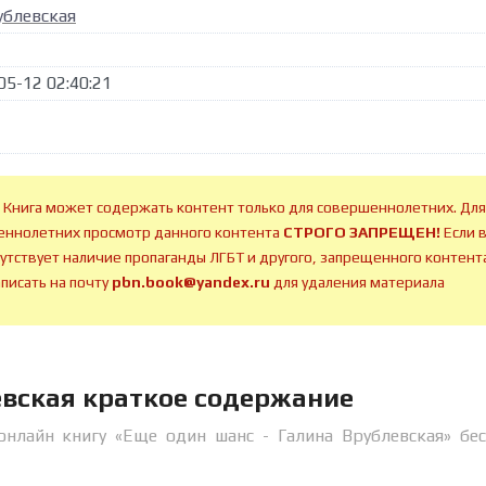
ублевская
05-12 02:40:21
 Книга может содержать контент только для совершеннолетних. Для
ннолетних просмотр данного контента
СТРОГО ЗАПРЕЩЕН!
Если 
сутствует наличие пропаганды ЛГБТ и другого, запрещенного контента
аписать на почту
pbn.book@yandex.ru
для удаления материала
евская краткое содержание
онлайн книгу «Еще один шанс - Галина Врублевская» бе