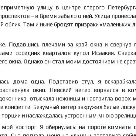
еприметную улицу в центре старого Петербург
проспектов – и Время забыло о ней. Улица пронесла
ый облик. Там и ныне бродят призраки «маленьких 
е. Подавшись плечами за край окна и свернув 
шами соседних кварталов купол Исаакия. Свер
го окна. Однако он стал моим достоянием не сраз
ась дома одна. Подставив стул, я вскарабкал
распахнула окно. Невский ветер ворвался в ко
одоконника, отыскала ножницы и настригла ворох 
е конфетти. Безумный ветер закружил белые лоску
е порции и наслаждалась устроенным мною зрелищ
мой восторг. Я обернулась: на пороге комнаты 
тя. Она погнала меня на улицу и заставила соби