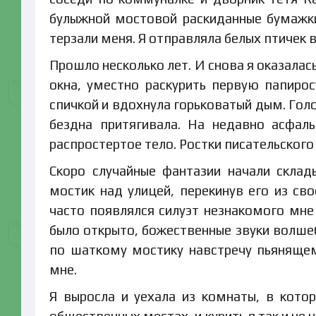
булыжной мостовой раскиданные бумажки
терзали меня. Я отправляла белых птичек в
Прошло несколько лет. И снова я оказалась
окна, уместно раскурить первую папирос
спичкой и вдохнула горьковатый дым. Голов
бездна притягивала. На недавно асфал
распростертое тело. Ростки писательского
Скоро случайные фантазии начали скла
мостик над улицей, перекинув его из св
часто появлялся силуэт незнакомого мне
было открыто, божественные звуки волшеб
по шаткому мостику навстречу пьяняще
мне.
Я выросла и уехала из комнаты, в кото