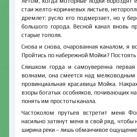
летом, когда моторные лодки бороздят 
стаи желто-коричневых листьев, неторопл
дремлет: русло его подмерзает, но у бе
большого города. Весной канал вновь 
старые тополя.
Снова и снова, очарованная каналом, я в
Пройтись по набережной Мойки? Постоять 
Слишком горда и самоуверенна первая 
волнами, она смеется над мелководным 
провинциальная красавица Мойка. Накр
взоры богатых особняков, почивающих на 
понять им простоты канала.
Частоколом прутьев встретит меня Фон
насильно затянут меня в свой ряд, чтобы
ширина реки – лишь обманчивое ощущение 