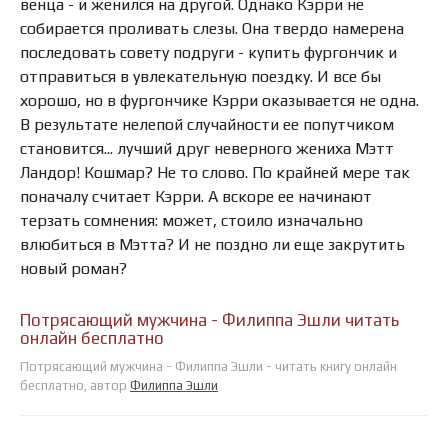
венца - и женился на другой. Однако Кэрри не
собирается проливать слезы. Она твердо намерена
последовать совету подруги - купить фургончик и
отправиться в увлекательную поездку. И все бы
хорошо, но в фургончике Кэрри оказывается не одна.
В результате нелепой случайности ее попутчиком
становится... лучший друг неверного жениха Мэтт
Ландор! Кошмар? Не то слово. По крайней мере так
поначалу считает Кэрри. А вскоре ее начинают
терзать сомнения: может, стоило изначально
влюбиться в Мэтта? И не поздно ли еще закрутить
новый роман?
Потрясающий мужчина - Филиппа Эшли читать
онлайн бесплатно
Потрясающий мужчина - Филиппа Эшли - читать книгу онлайн
бесплатно, автор
Филиппа Эшли