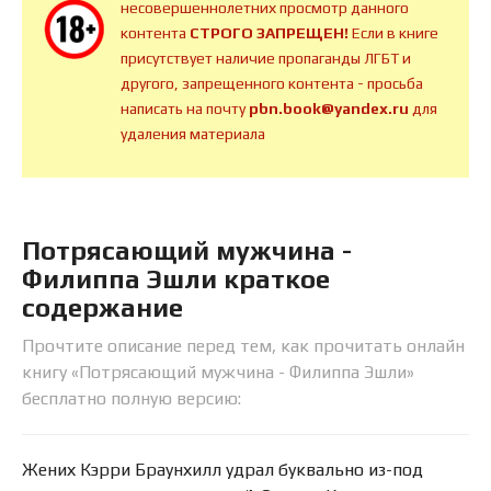
несовершеннолетних просмотр данного
контента
СТРОГО ЗАПРЕЩЕН!
Если в книге
присутствует наличие пропаганды ЛГБТ и
другого, запрещенного контента - просьба
написать на почту
pbn.book@yandex.ru
для
удаления материала
Потрясающий мужчина -
Филиппа Эшли краткое
содержание
Прочтите описание перед тем, как прочитать онлайн
книгу «Потрясающий мужчина - Филиппа Эшли»
бесплатно полную версию:
Жених Кэрри Браунхилл удрал буквально из-под