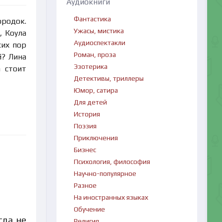
Аудиокниги
Фантастика
ородок.
Ужасы, мистика
, Коула
Аудиоспектакли
сих пор
Роман, проза
й? Лина
Эзотерика
а стоит
Детективы, триллеры
Юмор, сатира
Для детей
История
Поэзия
Приключения
Бизнес
Психология, философия
Научно-популярное
Разное
На иностранных языках
Обучение
гда не
Религия