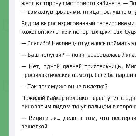
жест в сторону смотрового кабинета. — Поп
— взмахнув крыльями, птица послушно опус
Рядом вырос изрисованный татуировками п
кожаной жилетке и потертых джинсах. Судя
— Спасибо! Наконец-то удалось поймать эт
— Ваш попугай? — поинтересовалась Лина.
— Нет, одной давней приятельницы. Ми
профилактический осмотр. Если бы паршив
— Так почему же он не в клетке?
Пожилой байкер неловко переступил с одн
виноватым видом ткнул пальцем в сторону
— Видите ли… дело в том, что нестерп
решеткой.