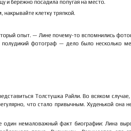
у и бережно посадила попугая на место.
 накрывайте клетку тряпкой.
оторый опыт. — Лине почему-то вспомнились фото
н полудикий фотограф — дело было несколько м
едставиться Толстушка Райли. Во всяком случае,
егулярно, что стало привычным. Худенькой она н
е один немаловажный факт биографии: Лина выр