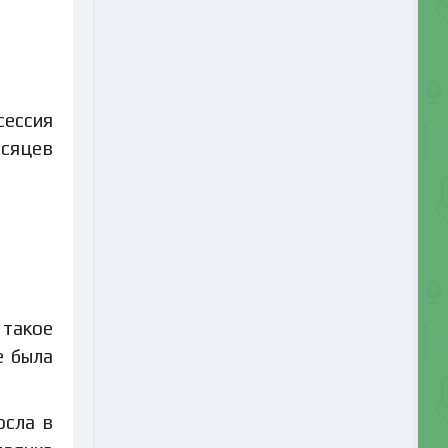
сессия
есяцев
 такое
е была
осла в