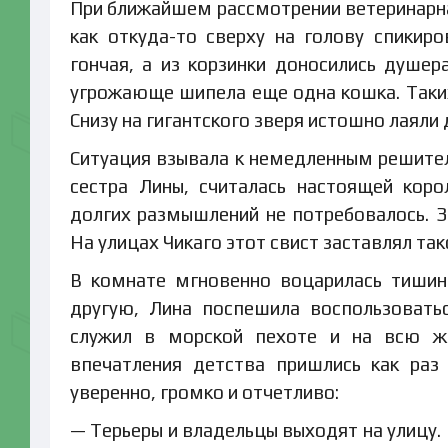
При ближайшем рассмотрении ветеринарная
как откуда-то сверху на голову спикир
гончая, а из корзинки доносились душ
угрожающе шипела еще одна кошка. Таких
Снизу на гигантского зверя истошно лаяли
Ситуация взывала к немедленным решите
сестра Лины, считалась настоящей кор
долгих размышлений не потребовалось. За
На улицах Чикаго этот свист заставлял та
В комнате мгновенно воцарилась тишина
другую, Лина поспешила воспользовать
служил в морской пехоте и на всю жи
впечатления детства пришлись как раз
уверенно, громко и отчетливо:
— Терьеры и владельцы выходят на улицу.