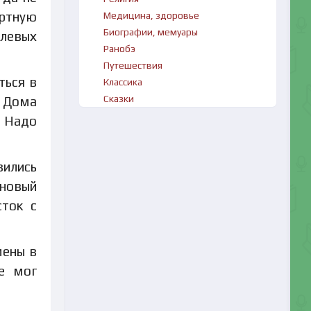
артную
Медицина, здоровье
Биографии, мемуары
улевых
Ранобэ
Путешествия
ться в
Классика
Сказки
. Дома
. Надо
вились
 новый
сток с
мены в
не мог