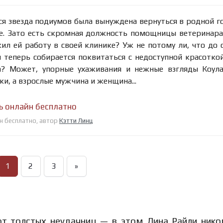
ся звезда подиумов была вынуждена вернуться в родной г
же. Зато есть скромная должность помощницы ветеринара
ил ей работу в своей клинике? Уж не потому ли, что до 
и теперь собирается поквитаться с недоступной красотко
а? Может, упорные ухаживания и нежные взгляды Коул
ки, а взрослые мужчина и женщина...
ь онлайн бесплатно
йн бесплатно, автор
Кэтти Линц
1
2
3
»
т толстых неудачниц — в этом Лина Райли нико