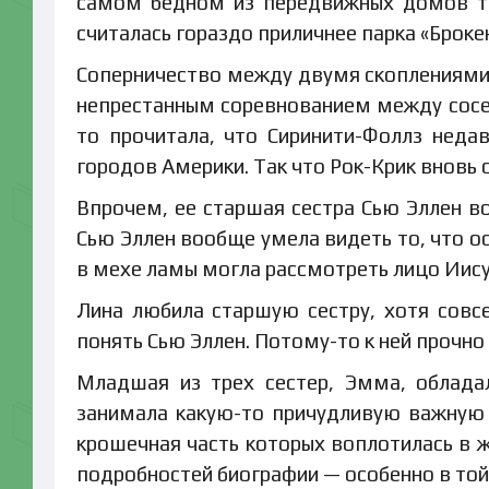
самом бедном из передвижных домов тре
считалась гораздо приличнее парка «Брокен
Соперничество между двумя скоплениями у
непрестанным соревнованием между сосед
то прочитала, что Сиринити-Фоллз неда
городов Америки. Так что Рок-Крик вновь 
Впрочем, ее старшая сестра Сью Эллен в
Сью Эллен вообще умела видеть то, что 
в мехе ламы могла рассмотреть лицо Иису
Лина любила старшую сестру, хотя совс
понять Сью Эллен. Потому-то к ней прочн
Младшая из трех сестер, Эмма, облада
занимала какую-то причудливую важную 
крошечная часть которых воплотилась в ж
подробностей биографии — особенно в той 