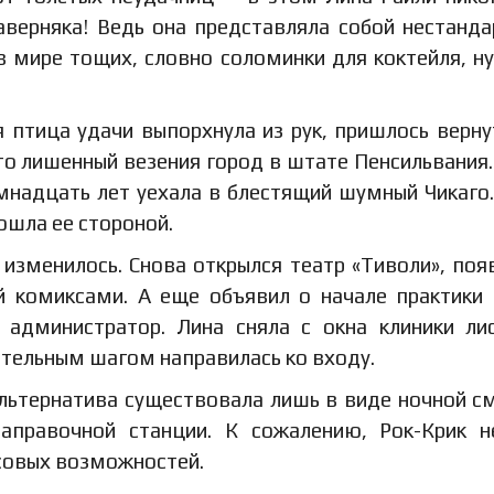
наверняка! Ведь она представляла собой нестанд
 мире тощих, словно соломинки для коктейля, н
я птица удачи выпорхнула из рук, пришлось верну
сто лишенный везения город в штате Пенсильвания
емнадцать лет уехала в блестящий шумный Чикаго
ошла ее стороной.
и изменилось. Снова открылся театр «Тиволи», поя
й комиксами. А еще объявил о начале практики
 администратор. Лина сняла с окна клиники ли
ительным шагом направилась ко входу.
Альтернатива существовала лишь в виде ночной с
аправочной станции. К сожалению, Рок-Крик 
совых возможностей.