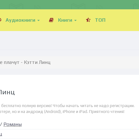
Аудиокниги
Книги
ТОП
е плачут - Кэтти Линц
 Линц
н бесплатно полную версию! Чтобы начать читать не надо регистрации.
ре, но и на андроид (Android), iPhone и iPad. Приятного чтения!
/
Романы
ц