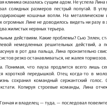
 клиника оказалась сущим адом. Не успела Лина 
овал солидных размеров пестрый попугай. В угл
ераздирающие кошачьи вопли. На металлическом
 огромных Лине не доводилось видеть ни разу в 
 два жилистых нервных терьера.
льным действиям. Какие проблемы? Сью Эллен, с
олевой немедленных решительных действий, а 
сунув в рот два пальца, Лина пронзительно свис
ксистов резко останавливаться, не жалея тормозов.
. Понимая, что пауза продлится всего лишь се
ся короткой передышкой. Отец когда-то в мол
знь сохранил командный сержантский голос. 
 кстати. Копируя строевые команды, Лина отче
 Гончая и владелец — туда, — последовал повелит