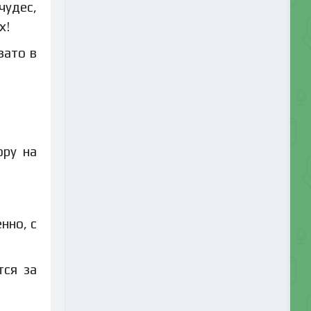
чудес,
х!
зато в
ору на
нно, с
тся за