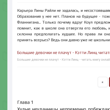
Карьера Лины Райли не задалась, и несостоявшая
Образования у нее нет. Планов на будущее - то
Фланнигана... Только почему вдруг Коул предлож
помнит, как в школе она отвергла его любовь, 
склонна предполагать худшее. Но права ли он
принять всерьез? Ведь они давно уже не школьни
Большие девочки не плачут - Кэтти Линц читат
Большие девочки не плачут - Кэтти Линц - читать книгу онла
«
Глава 1
Худые неудачницы непременно побеждаю