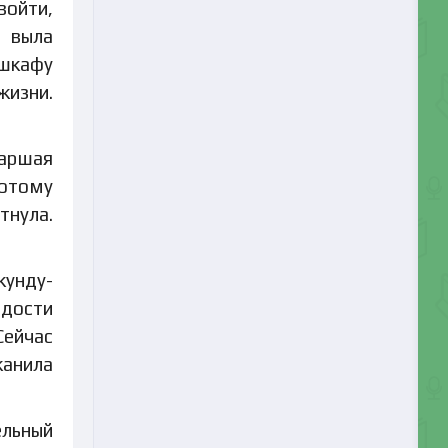
войти,
у выла
 шкафу
жизни.
таршая
потому
тнула.
кунду-
одости
Сейчас
канила
ельный