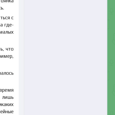
тоянка
ь.
ться с
а где-
 малых
ь, что
ример,
валось
 время
, лишь
икаких
мейные