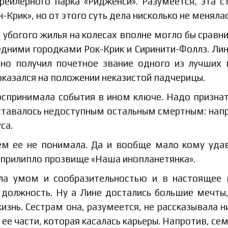
йлерного парка «Ридженси». Разумеется, эта с
-Крик», но от этого суть дела нисколько не менялас
богого жилья на колесах вполне могло бы сравни
ними городками Рок-Крик и Сиринити-Фоллз. Лин
вно получил почетное звание одного из лучших
оказался на положении неказистой падчерицы.
оспринимала события в ином ключе. Надо признат
оставалось недоступным остальным смертным: нап
са.
ем ее не понимала. Да и вообще мало кому уда
о прилипло прозвище «Наша инопланетянка».
ла умом и сообразительностью и в настоящее
должность. Ну а Лине достались большие мечты
изнь. Сестрам она, разумеется, не рассказывала н
ее части, которая касалась карьеры. Напротив, се