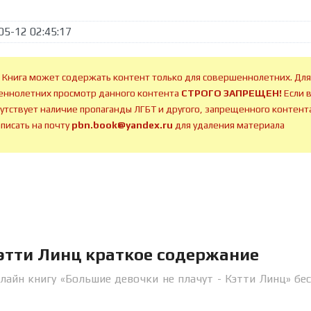
05-12 02:45:17
 Книга может содержать контент только для совершеннолетних. Для
ннолетних просмотр данного контента
СТРОГО ЗАПРЕЩЕН!
Если 
сутствует наличие пропаганды ЛГБТ и другого, запрещенного контента
аписать на почту
pbn.book@yandex.ru
для удаления материала
Кэтти Линц краткое содержание
лайн книгу «Большие девочки не плачут - Кэтти Линц» бе