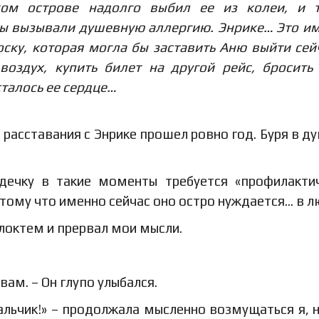
ом острове надолго выбил ее из колеи, и т
цы вызывали душевную аллергию. Энрике… Это и
оску, которая могла бы заставить Аню выйти сей
воздух, купить билет на другой рейс, бросить
осталось ее сердце…
расставания с Энрике прошел ровно год. Буря в ду
рдечку в такие моменты требуется «профилакти
отому что именно сейчас оно остро нуждается… в л
 локтем и прервал мои мысли.
ам. – Он глупо улыбался.
альчик!» – продолжала мысленно возмущаться я, 