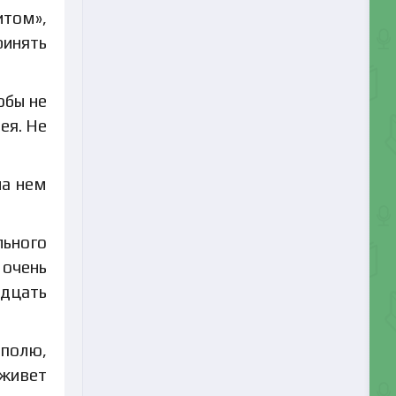
итом»,
ринять
обы не
ея. Не
на нем
льного
 очень
адцать
 полю,
 живет