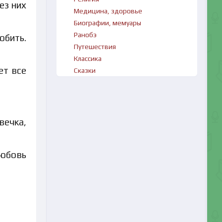
ез них
Медицина, здоровье
Биографии, мемуары
Ранобэ
юбить.
Путешествия
Классика
ет все
Сказки
вечка,
любовь