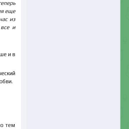
еперь
мя еще
час из
 все и
ше и в
ческий
юбви.
но тем