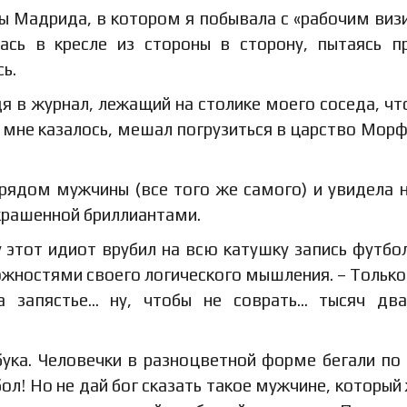
ы Мадрида, в котором я побывала с «рабочим виз
ась в кресле из стороны в сторону, пытаясь п
ь.
дя в журнал, лежащий на столике моего соседа, чт
к мне казалось, мешал погрузиться в царство Морф
 рядом мужчины (все того же самого) и увидела 
украшенной бриллиантами.
у этот идиот врубил на всю катушку запись футбо
можностями своего логического мышления. – Только
а запястье… ну, чтобы не соврать… тысяч дв
бука. Человечки в разноцветной форме бегали по
бол! Но не дай бог сказать такое мужчине, который