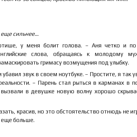
л еще сильнее…
отише, у меня болит голова. – Аня четко и п
нглийские слова, обращаясь к молодому муж
 замаскировать гримасу возмущения под улыбку.
и убавил звук в своем ноутбуке. – Простите, я так у
еальности. – Парень стал рыться в карманах в п
я вызвали в девушке новую волну хорошо скрыв
зать, красив, но это обстоятельство отнюдь не иг
ю еще больше.