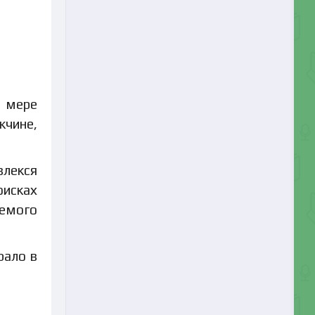
о мере
чине,
влекся
оисках
аемого
рало в