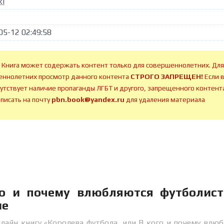
ki
05-12 02:49:58
 Книга может содержать контент только для совершеннолетних. Для
ннолетних просмотр данного контента
СТРОГО ЗАПРЕЩЕН!
Если 
сутствует наличие пропаганды ЛГБТ и другого, запрещенного контента
аписать на почту
pbn.book@yandex.ru
для удаления материала
го и почему влюбляются футболист
ие
лайн книгу «Королева футбола, или В кого и почему влю