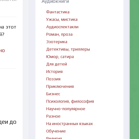
Аудиокниги
Фантастика
Ужасы, мистика
на этот
Аудиоспектакли
й?
Роман, проза
Эзотерика
Детективы, триллеры
но
Юмор, сатира
Для детей
История
Поэзия
Приключения
Бизнес
Психология, философия
Научно-популярное
Разное
деи до
На иностранных языках
Обучение
Религия