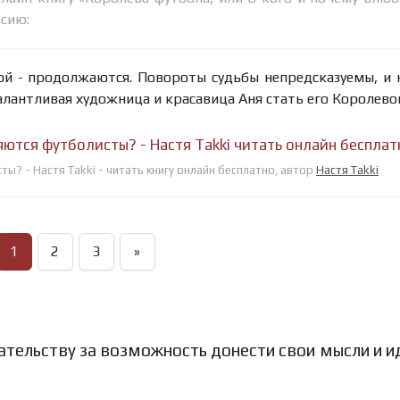
рсию:
й - продолжаются. Повороты судьбы непредсказуемы, и 
талантливая художница и красавица Аня стать его Королево
яются футболисты? - Настя Takki читать онлайн бесплат
ы? - Настя Takki - читать книгу онлайн бесплатно, автор
Настя Takki
1
2
3
»
ательству за возможность донести свои мысли и и