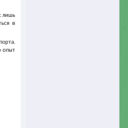
х лишь
ться в
порта.
о опыт