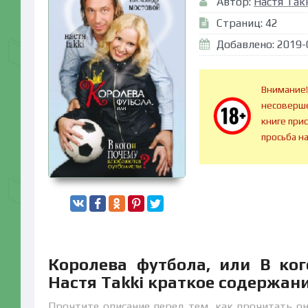
Автор:
Настя Tak
Страниц: 42
Добавлено: 2019-
Внимание!
несоверше
книге при
просьба н
Королева футбола, или В ко
Настя Takki краткое содержан
Прочтите описание перед тем, как прочитать он