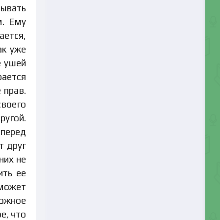
дывать
м. Ему
ается,
ак уже
е ушей
рается
 прав.
своего
ругой.
 перед
т друг
них не
ить ее
 может
рожное
е, что