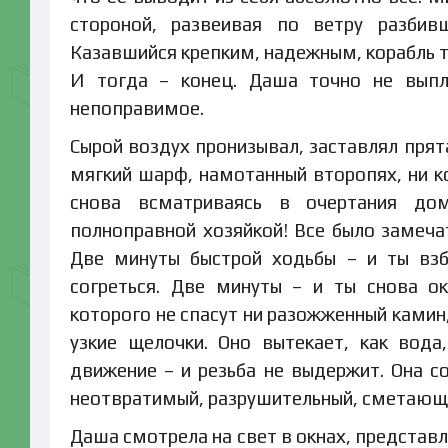
стороной, развеивая по ветру разбив
Казавшийся крепким, надежным, корабль т
И тогда – конец. Даша точно не выплы
непоправимое.
Сырой воздух пронизывал, заставлял прят
мягкий шарф, намотанный второпях, ни к
снова всматриваясь в очертания дом
полноправной хозяйкой! Все было замечат
Две минуты быстрой ходьбы – и ты вз
согреться. Две минуты – и ты снова 
которого не спасут ни разожженный камин
узкие щелочки. Оно вытекает, как вода
движение – и резьба не выдержит. Она с
неотвратимый, разрушительный, сметающи
Даша смотрела на свет в окнах, представляя