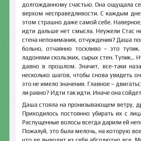
долгожданному счастью. Она ощущала себ
верхом несправедливости. С каждым дне
этом страшно даже самой себе. Наверное, 
идти дальше нет смысла. Неужели Стас 
стена непонимания, отчуждения? Даша пок
больно, отчаянно тоскливо – это тупик
ладонями скользких, сырых стен. Тупик… 
давно в прошлом. Значит, все-таки наза
несколько шагов, чтобы снова увидеть оч
это не имело значения. Главное – двигатьс
ли равно? Идти так идти. Иначе она сойдет
Даша стояла на пронизывающем ветру, др
Приходилось постоянно убирать их с лица
Распущенные волосы всегда дарили ей не
Пожалуй, это была мелочь, на которую во
что ее выводит из себя абсолютно все. М