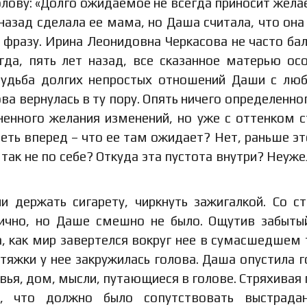
олову: «Долго ожидаемое не всегда приносит жела
 назад сделала ее мама, но Даша считала, что она
 фразу. Ирина Леонидовна Черкасова не часто ба
гда, пять лет назад, все сказанное матерью ос
судьба долгих непростых отношений Даши с л
ова вернулась в ту пору. Опять ничего определенног
ненного желания изменений, но уже с оттенком с
ть вперед – что ее там ожидает? Нет, раньше эт
 так не по себе? Откуда эта пустота внутри? Неуже
и держать сигарету, чиркнуть зажигалкой. Со с
мично, но Даше смешно не было. Ощутив забыты
а, как мир завертелся вокруг нее в сумасшедшем 
атяжки у нее закружилась голова. Даша опустила г
евья, дом, мысли, путающиеся в голове. Стряхивая 
о, что должно было сопутствовать выстрадан