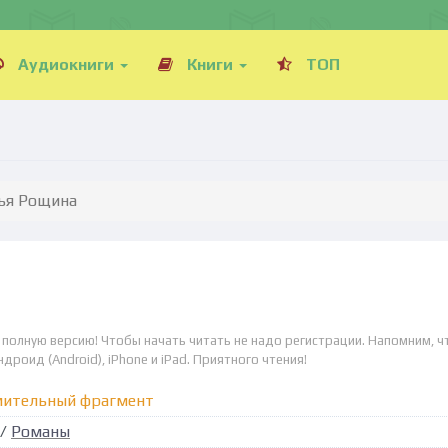
Аудиокниги
Книги
ТОП
лья Рощина
 полную версию! Чтобы начать читать не надо регистрации. Напомним, ч
дроид (Android), iPhone и iPad. Приятного чтения!
мительный фрагмент
/
Романы