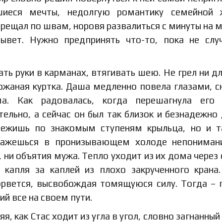
шиеся мечты, недолгую романтику семейной ж
рещал по швам, норовя развалиться с минуты на м
вет. Нужно предпринять что-то, пока не слу
ать руки в карманах, втягивать шею. Не грел ни д
ожаная куртка. Даша медленно повела глазами, с
а. Как радовалась, когда перешагнула его 
ельно, а сейчас он был так близок и безнадежно 
бежишь по знакомым ступеням крыльца, но и 
окажешься в пронизывающем холоде непониман
, ни объятия мужа. Тепло уходит из их дома через
, капля за каплей из плохо закрученного крана
орвется, высвобождая томящуюся силу. Тогда – 
й все на своем пути.
, как Стас ходит из угла в угол, словно загнанный 