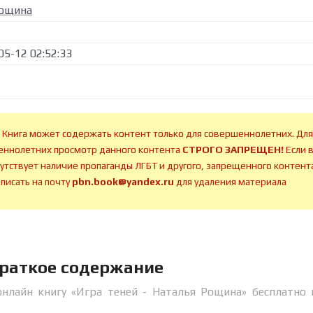
Рощина
05-12 02:52:33
 Книга может содержать контент только для совершеннолетних. Для
ннолетних просмотр данного контента
СТРОГО ЗАПРЕЩЕН!
Если 
сутствует наличие пропаганды ЛГБТ и другого, запрещенного контента
аписать на почту
pbn.book@yandex.ru
для удаления материала
краткое содержание
онлайн книгу «Игра теней - Наталья Рощина» бесплатно