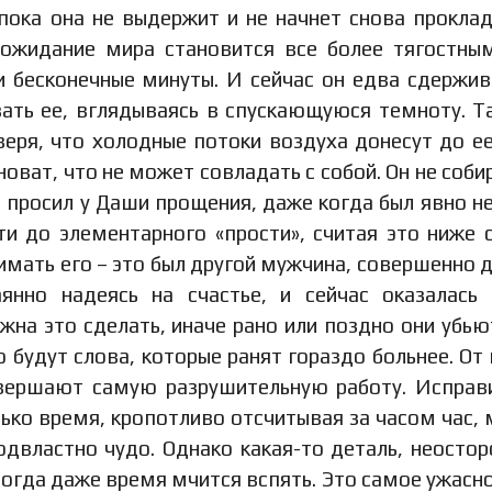
 пока она не выдержит и не начнет снова прокла
 ожидание мира становится все более тягостны
 бесконечные минуты. И сейчас он едва сдержив
звать ее, вглядываясь в спускающуюся темноту. Т
 веря, что холодные потоки воздуха донесут до е
новат, что не может совладать с собой. Он не соби
е просил у Даши прощения, даже когда был явно не
ти до элементарного «прости», считая это ниже 
мать его – это был другой мужчина, совершенно д
янно надеясь на счастье, и сейчас оказалась
на это сделать, иначе рано или поздно они убью
о будут слова, которые ранят гораздо больнее. От 
овершают самую разрушительную работу. Исправ
лько время, кропотливо отсчитывая за часом час,
двластно чудо. Однако какая-то деталь, неосто
тогда даже время мчится вспять. Это самое ужасно