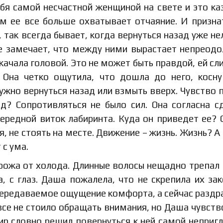
я самой несчастной женщиной на свете и это ка
м ее все больше охватывает отчаяние. И призна
так всегда бывает, когда вернуться назад уже нел
не замечает, что между ними вырастает непреод
ачала головой. Это не может быть правдой, ей с
. Она четко ощутила, что дошла до него, косн
Нужно вернуться назад или взмыть вверх. Чувство 
д? Сопротивляться не было сил. Она согласна с
ередной виток лабиринта. Куда он приведет ее? 
я, не стоять на месте. Движение – жизнь. Жизнь? А 
 с ума.
ожа от холода. Длинные волосы нещадно трепал 
, с глаз. Даша пожалела, что не скрепила их зак
передаваемое ощущение комфорта, а сейчас раздр
все не стоило обращать внимания, но Даша чувств
ир словно решил повернуться к ней самой неприг