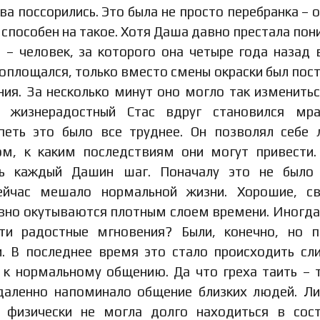
ва поссорились. Это была не просто перебранка – о
н способен на такое. Хотя Даша давно престала пон
 – человек, за которого она четыре года назад
воплощался, только вместо смены окраски был пос
я. За несколько минут оно могло так изменитьс
, жизнерадостный Стас вдруг становился мра
еть это было все труднее. Он позволял себе
ом, к каким последствиям они могут привести
ть каждый Дашин шаг. Поначалу это не было 
ейчас мешало нормальной жизни. Хорошие, св
овно окутываются плотным слоем времени. Иногд
ти радостные мгновения? Были, конечно, но 
и. В последнее время это стало происходить с
 к нормальному общению. Да что греха таить – 
даленно напоминало общение близких людей. Л
 физически не могла долго находиться в сос