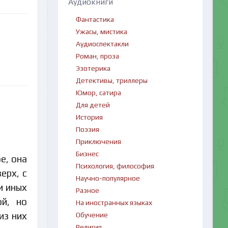
Аудиокниги
Фантастика
Ужасы, мистика
Аудиоспектакли
Роман, проза
Эзотерика
Детективы, триллеры
Юмор, сатира
Для детей
История
Поэзия
Приключения
Бизнес
е, она
Психология, философия
ерх, с
Научно-популярное
и иных
Разное
ой, но
На иностранных языках
из них
Обучение
Религия