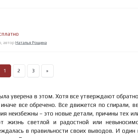
есплатно
о, автор
Наталья Рощина
1
2
3
»
ыла уверена в этом. Хотя все утверждают обратно
 иначе все обречено. Все движется по спирали, вв
я неизбежны – это новые детали, причины тех ил
ют жизнь светлой и радостной или невыносим
еждалась в правильности своих выводов. И один 