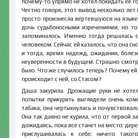
почему-то упрямо не хотел покидать ее г
Честно говоря, этот вывод несколько лет
просто произнесла вертевшуюся на языке
дочь судьбоносными изречениями, но то
запоминалось. Именно тогда решалась 
человеком. Сейчас ей казалось, что она сн
и тогда, время надежд, ожидания, болез
неуверенности в будущем. Страшно смотре
было. Что же случилось теперь? Почему ей
происходит с ней, со Стасом?
Даша закурила. Дрожащие руки не хотел
попытки прикурить выглядели очень ко
табака, она чертыхнулась и почувствовал
Она так давно не курила, что от первой з
дожидаясь, пока все станет на место: дер
прислушивалась к себе: ничего таког