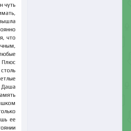
н чуть
имать,
 вышла
тоянно
я, что
чным,
 любые
. Плюс
столь
етлые
а Даша
память
лишком
только
ишь ее
тоянии