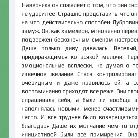
Наверняка он сожалеет о том, что они сно
не ударил ее! Страшно представить, что о
на что действительно способен Дубровин
замуж. Он, как хамелеон, мгновенно пере
подвержен бесконечным сменам настроени
Даша только диву давалась. Веселый
придирающимся ко всякой мелочи. Терп
эмоциональные всплески, не думая о т
извечное желание Стаса контролирова
очевидным и даже нравилось ей, а с
воспоминания приходят все реже. Они сл
спрашивала себя, а были ли вообще э
наполнялась новыми, менее счастливым
часто. И все труднее было возвращаться
благодаря Даше их молчание чем-то от
инициативой были все примирения. Она