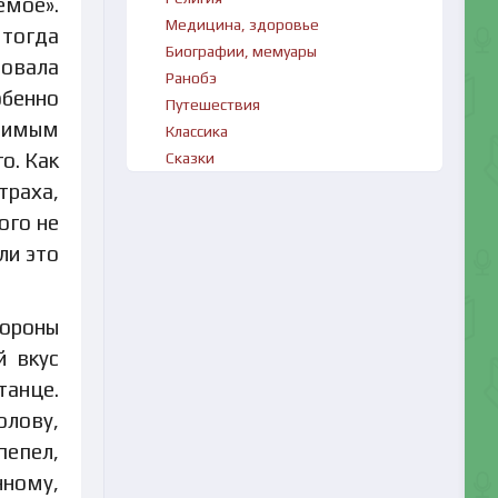
емое».
Медицина, здоровье
 тогда
Биографии, мемуары
ловала
Ранобэ
обенно
Путешествия
юбимым
Классика
о. Как
Сказки
траха,
ого не
ли это
тороны
й вкус
танце.
олову,
пепел,
ному,