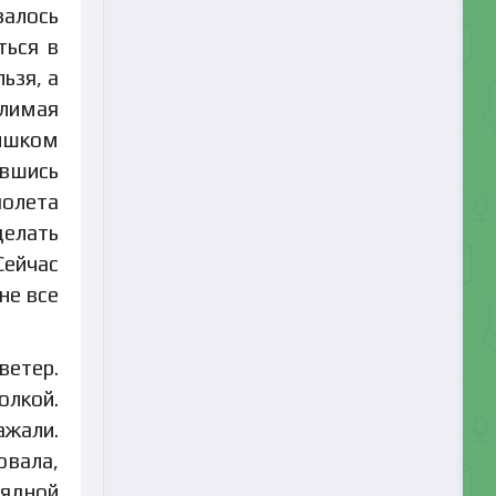
залось
ться в
ьзя, а
олимая
лишком
увшись
полета
делать
Сейчас
не все
ветер.
олкой.
ажали.
овала,
лядной