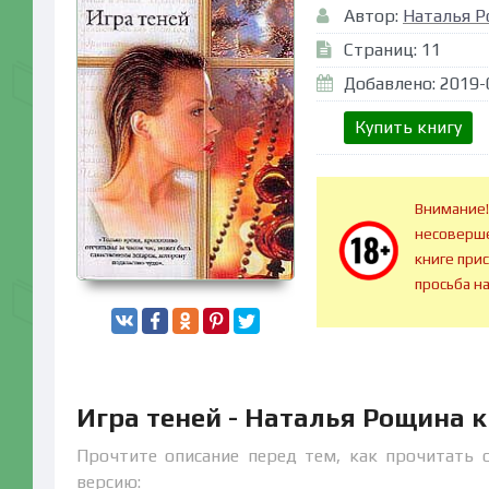
Автор:
Наталья 
Страниц: 11
Добавлено: 2019-
Купить книгу
Внимание!
несоверше
книге при
просьба н
Игра теней - Наталья Рощина 
Прочтите описание перед тем, как прочитать 
версию: