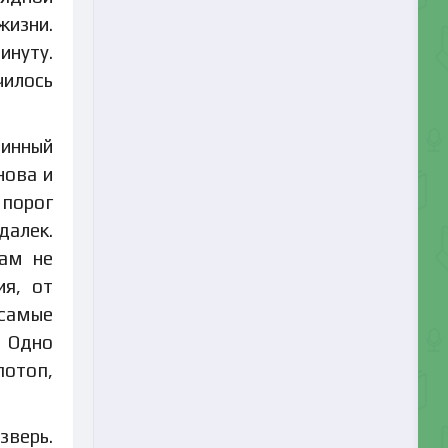
изни.
инуту.
чилось
линный
нова и
порог
далек.
там не
ия, от
 самые
. Одно
потоп,
зверь.