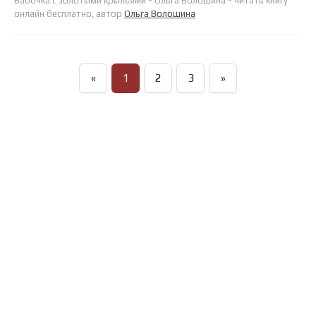
Бабочка с золотыми крыльями - Ольга Волошина - читать книгу
онлайн бесплатно, автор
Ольга Волошина
«
1
2
3
»