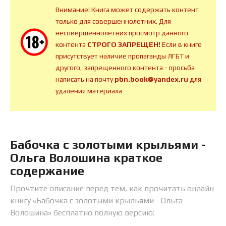
Внимание! Книга может содержать контент
только для совершеннолетних. Для
несовершеннолетних просмотр данного
контента
СТРОГО ЗАПРЕЩЕН!
Если в книге
присутствует наличие пропаганды ЛГБТ и
другого, запрещенного контента - просьба
написать на почту
pbn.book@yandex.ru
для
удаления материала
Бабочка с золотыми крыльями -
Ольга Волошина краткое
содержание
Прочтите описание перед тем, как прочитать онлайн
книгу «Бабочка с золотыми крыльями - Ольга
Волошина» бесплатно полную версию: