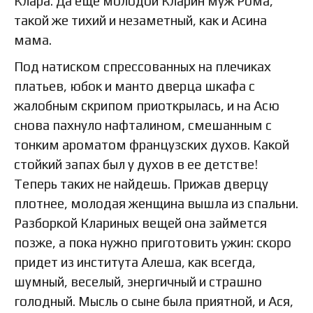
Клара. Да еще молодой Кларин муж Рома,
такой же тихий и незаметный, как и Асина
мама.
Под натиском спрессованных на плечиках
платьев, юбок и манто дверца шкафа с
жалобным скрипом приоткрылась, и на Асю
снова пахнуло нафталином, смешанным с
тонким ароматом французских духов. Какой
стойкий запах был у духов в ее детстве!
Теперь таких не найдешь. Прижав дверцу
плотнее, молодая женщина вышла из спальни.
Разборкой Клариных вещей она займется
позже, а пока нужно приготовить ужин: скоро
придет из института Алеша, как всегда,
шумный, веселый, энергичный и страшно
голодный. Мысль о сыне была приятной, и Ася,