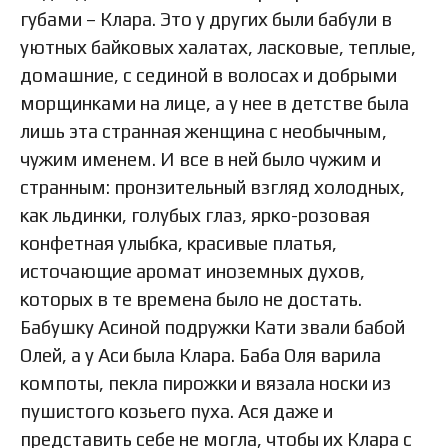
губами – Клара. Это у других были бабули в
уютных байковых халатах, ласковые, теплые,
домашние, с сединой в волосах и добрыми
морщинками на лице, а у нее в детстве была
лишь эта странная женщина с необычным,
чужим именем. И все в ней было чужим и
странным: пронзительный взгляд холодных,
как льдинки, голубых глаз, ярко-розовая
конфетная улыбка, красивые платья,
источающие аромат иноземных духов,
которых в те времена было не достать.
Бабушку Асиной подружки Кати звали бабой
Олей, а у Аси была Клара. Баба Оля варила
компоты, пекла пирожки и вязала носки из
пушистого козьего пуха. Ася даже и
представить себе не могла, чтобы их Клара с