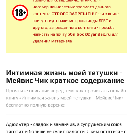
только для совершеннолетних. Для
несовершеннолетних просмотр данного
контента
СТРОГО ЗАПРЕЩЕН!
Если в книге
присутствует наличие пропаганды ЛГБТ и
другого, запрещенного контента - просьба
написать на почту
pbn.book@yandex.ru
для
удаления материала
Интимная жизнь моей тетушки -
Мейвис Чик краткое содержание
Прочтите описание перед тем, как прочитать онлайн
книгу «Интимная жизнь моей тетушки - Мейвис Чик»
бесплатно полную версию:
Адюльтер - сладок и заманчив, а супружеским союз
тяготит и больше не сулит радости. С кем остаться - с