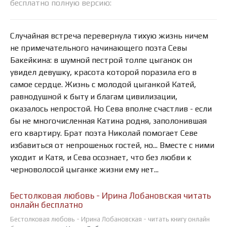
бесплатно полную версию:
Случайная встреча перевернула тихую жизнь ничем
не примечательного начинающего поэта Севы
Бакейкина: в шумной пестрой толпе цыганок он
увидел девушку, красота которой поразила его в
самое сердце. Жизнь с молодой цыганкой Катей,
равнодушной к быту и благам цивилизации,
оказалось непростой. Но Сева вполне счастлив - если
бы не многочисленная Катина родня, заполонившая
его квартиру. Брат поэта Николай помогает Севе
избавиться от непрошеных гостей, но... Вместе с ними
уходит и Катя, и Сева осознает, что без любви к
черноволосой цыганке жизни ему нет...
Бестолковая любовь - Ирина Лобановская читать
онлайн бесплатно
Бестолковая любовь - Ирина Лобановская - читать книгу онлайн