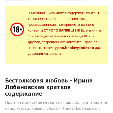
Внимание! Книга может содержать контент
только для совершеннолетних. Для
несовершеннолетних просмотр данного
контента
СТРОГО ЗАПРЕЩЕН!
Если в книге
присутствует наличие пропаганды ЛГБТ и
другого, запрещенного контента - просьба
написать на почту
pbn.book@yandex.ru
для
удаления материала
Бестолковая любовь - Ирина
Лобановская краткое
содержание
Прочтите описание перед тем, как прочитать онлайн
книгу «Бестолковая любовь - Ирина Лобановская»