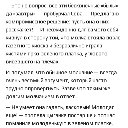
— Это не вопрос: все эти бесконечные «былы»
да «завтры», — пробурчал Сева. — Предлагаю
компромиссное решение: пусть она о них
расскажет! — И неожиданно для самого себя
кивнул в сторону той, что молча стояла возле
газетного киоска и безразлично играла
кистями ярко-зеленого платка, угловато
висевшего на плечах.
И подумал, что обычное молчание — всегда
очень весомый аргумент, который часто
трудно опровергнуть. Разве что таким же
долгим молчанием в ответ…
— Не умеет она гадать, ласковый! Молодая
еще! — пропела цыганка постарше и тотчас
поманила молоденькую в зеленом платке,