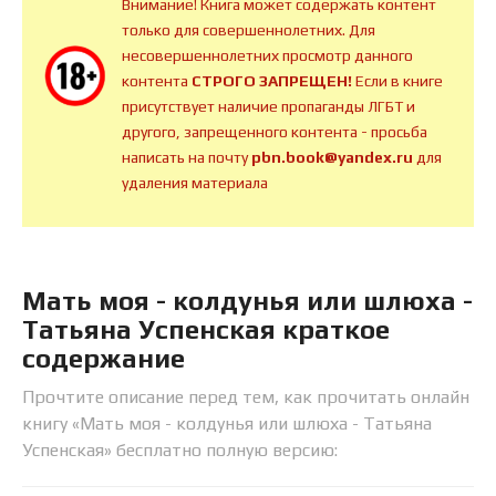
Внимание! Книга может содержать контент
только для совершеннолетних. Для
несовершеннолетних просмотр данного
контента
СТРОГО ЗАПРЕЩЕН!
Если в книге
присутствует наличие пропаганды ЛГБТ и
другого, запрещенного контента - просьба
написать на почту
pbn.book@yandex.ru
для
удаления материала
Мать моя - колдунья или шлюха -
Татьяна Успенская краткое
содержание
Прочтите описание перед тем, как прочитать онлайн
книгу «Мать моя - колдунья или шлюха - Татьяна
Успенская» бесплатно полную версию: