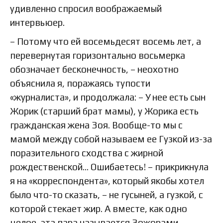
удивленно спросил воображаемый
интервьюер.
– Потому что ей восемьдесят восемь лет, а
перевернутая горизонтально восьмерка
обозначает бесконечность, – неохотно
объяснила я, поражаясь тупости
«журналиста», и продолжала: – У нее есть сын
Жорик (старший брат мамы), у Жорика есть
гражданская жена Зоя. Вообще-то мы с
мамой между собой называем ее Гузкой из-за
поразительного сходства с жирной
рождественской… Ошибаетесь! – прикрикнула
я на «корреспондента», который якобы хотел
было что-то сказать, – не гусыней, а гузкой, с
которой стекает жир. А вместе, как одно
целое, эта пара называется Зожорами.