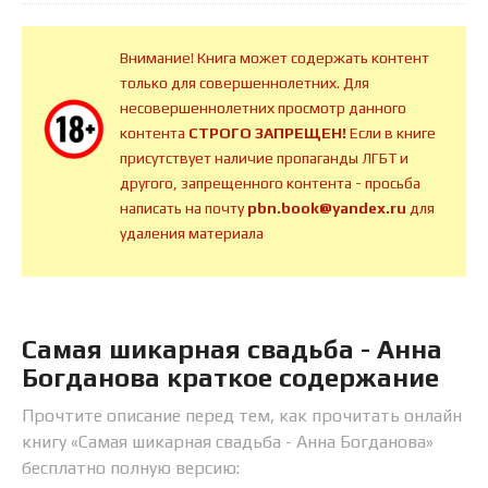
Внимание! Книга может содержать контент
только для совершеннолетних. Для
несовершеннолетних просмотр данного
контента
СТРОГО ЗАПРЕЩЕН!
Если в книге
присутствует наличие пропаганды ЛГБТ и
другого, запрещенного контента - просьба
написать на почту
pbn.book@yandex.ru
для
удаления материала
Самая шикарная свадьба - Анна
Богданова краткое содержание
Прочтите описание перед тем, как прочитать онлайн
книгу «Самая шикарная свадьба - Анна Богданова»
бесплатно полную версию: