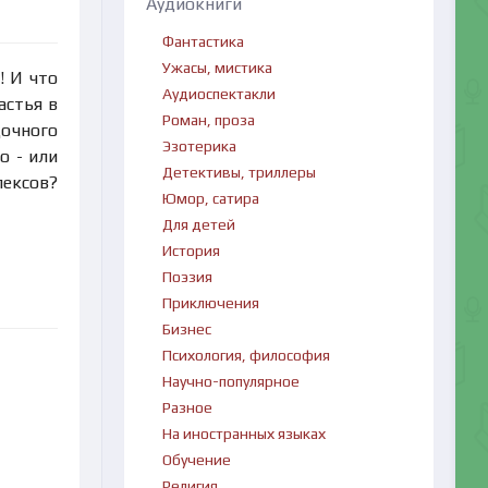
Аудиокниги
Фантастика
Ужасы, мистика
! И что
Аудиоспектакли
астья в
Роман, проза
дочного
Эзотерика
о - или
Детективы, триллеры
лексов?
Юмор, сатира
Для детей
История
Поэзия
Приключения
Бизнес
Психология, философия
Научно-популярное
Разное
На иностранных языках
Обучение
Религия