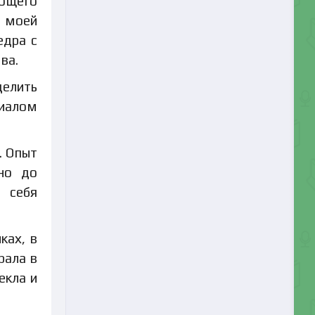
ающего
з моей
едра с
ва.
делить
циалом
. Опыт
но до
ь себя
ках, в
рала в
екла и