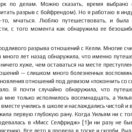
рк по делам. Можно сказать, время выбрано 
итать разрыв с бойфрендом). Но я работаю в инд
-то, мчаться. Люблю путешествовать, и была
сти, с того момента как обнаружила ее безоши
 уродливого разрыва отношений с Келли. Многие сч
я много лет назад обнаружила, что именно путеш
ичего хуже, чем оставаться на месте преступлен
ношений — слишком много болезненных воспомин
тановления отношений под девизом «покончить со 
тало. Я почти случайно обнаружила, что путеш
да мне только исполнилось восемнадцать, а Уиль
месте учились в школе и наслаждались чистой и 
ила первую глубокую рану. Когда Уильям ни с тог
одевалась в «Мисс Селфридж» [1]и ни разу не бы
рясению. Все лето я провела в тоске и скорби. Рыд