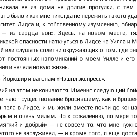
нивала ее из дома на долгие прогулки, с тем
 это было и как мне никогда не пережить такого уда
рситет Лидса и, к собственному изумлению, обна
й — из сердца вон». Здесь, на новом месте, т
какой опасности наткнуться в Лидсе на Уилла и М
й или слушать сплетни окружающих о том, где он
от постоянных напоминаний о моем Уилле и его
ния и начала новую жизнь.
 Йоркшир и вагонам «Нэшнл экспресс».
вий на этом не кончаются. Именно следующий бо
легчают существование бросившему, как и броше
я пела в Лидсе, и мы жили вместе почти до конц
брым и очень милым. Но к сожалению, по мере то
мягкий и добрый» — не совсем то, что мне нужно
 этого не заслуживал, — и кроме того, я еще дост