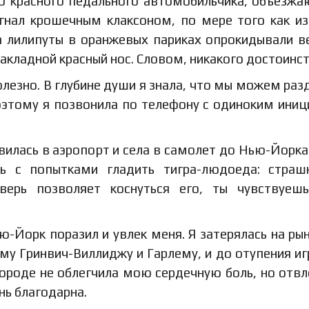
о красного педального автомобильчика, объезж
гнал крошечным клаксоном, по мере того как и
а лилипуты в оранжевых париках опрокидывали в
накладной красный нос. Словом, никакого достоинст
полезно. В глубине души я знала, что мы можем раз
Поэтому я позвонила по телефону с одиноким ини
вилась в аэропорт и села в самолет до Нью-Йорка
ь с попытками гладить тигра-людоеда: страш
верь позволяет коснуться его, ты чувствуеш
ю-Йорк поразил и увлек меня. Я затерялась на рын
ему Гринвич-Виллиджу и Гарлему, и до отупения иг
ороде не облегчила мою сердечную боль, но отвл
нь благодарна.