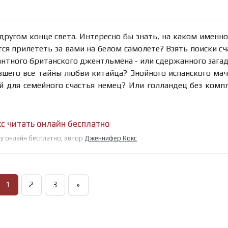
ругом конце света. Интересно бы знать, на каком именно
тся прилететь за вами на белом самолете? Взять поиски сч
антного британского джентльмена - или сдержанного зага
вшего все тайны любви китайца? Знойного испанского мач
й для семейного счастья немец? Или голландец без комп
кс читать онлайн бесплатно
игу онлайн бесплатно, автор
Дженнифер Кокс
1
2
3
»