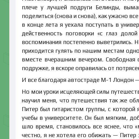
плече у лучшей подруги Белинды, выма
поделиться (снова и снова), как ужасно все
в конце лета я уехала поступать в униве
действенность поговорки «с глаз доло
воспоминания постепенно выветрились. Ни
приходится гулять по нашим местам одно
вместе вчерашним вечером. Свободная 
подружке, я вскоре оправилась от потрясе
И все благодаря автостраде М-1 Лондон —
Но мои уроки исцеляющей силы путешест
научил меня, что путешествия так же об
Питер был гитаристом группы, с которой 
учебы в университете. Он был мягким, до
шло время, становилось все яснее, что «
честно, я не хотела его обижать — Питер