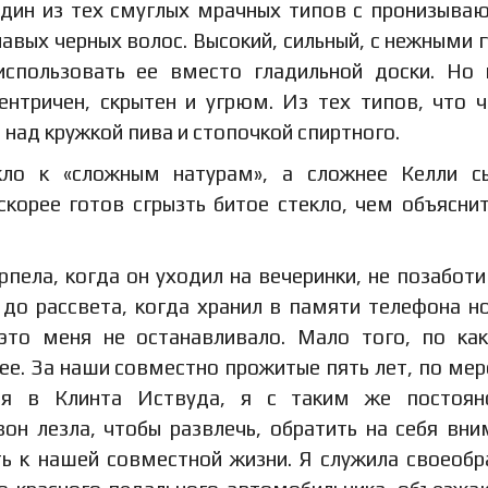
 один из тех смуглых мрачных типов с пронизыв
чавых черных волос. Высокий, сильный, с нежными 
использовать ее вместо гладильной доски. Но
ентричен, скрытен и угрюм. Из тех типов, что 
над кружкой пива и стопочкой спиртного.
кло к «сложным натурам», а сложнее Келли с
корее готов сгрызть битое стекло, чем объяснит
рпела, когда он уходил на вечеринки, не позабот
 до рассвета, когда хранил в памяти телефона н
это меня не останавливало. Мало того, по ка
ее. За наши совместно прожитые пять лет, по мер
ся в Клинта Иствуда, я с таким же постоян
он лезла, чтобы развлечь, обратить на себя вни
ть к нашей совместной жизни. Я служила своеоб