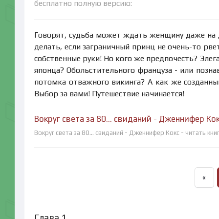
бесплатно полную версию:
Говорят, судьба может ждать женщину даже на д
делать, если заграничный принц не очень-то рве
собственные руки! Но кого же предпочесть? Элег
японца? Обольстительного француза - или позна
потомка отважного викинга? А как же созданны
Выбор за вами! Путешествие начинается!
Вокруг света за 80... свиданий - Дженнифер Ко
Вокруг света за 80... свиданий - Дженнифер Кокс - читать кн
«
Глава 1