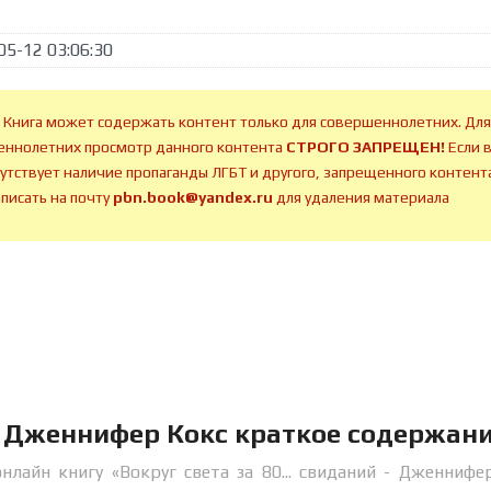
05-12 03:06:30
 Книга может содержать контент только для совершеннолетних. Для
ннолетних просмотр данного контента
СТРОГО ЗАПРЕЩЕН!
Если 
сутствует наличие пропаганды ЛГБТ и другого, запрещенного контента
аписать на почту
pbn.book@yandex.ru
для удаления материала
й - Дженнифер Кокс краткое содержан
лайн книгу «Вокруг света за 80... свиданий - Дженнифе