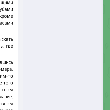
ающими
губами
 кроме
часами
ыскать
ь, где
ившись
омера,
ким-то
е того
ством
мание,
разным