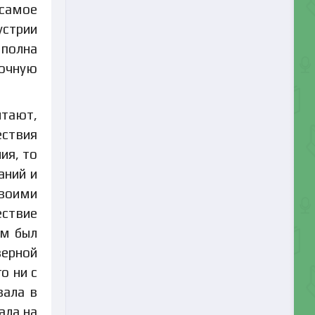
самое
устрии
 полна
бочную
итают,
ествия
ия, то
аний и
своими
ествие
ям был
верной
о ни с
вала в
ала на