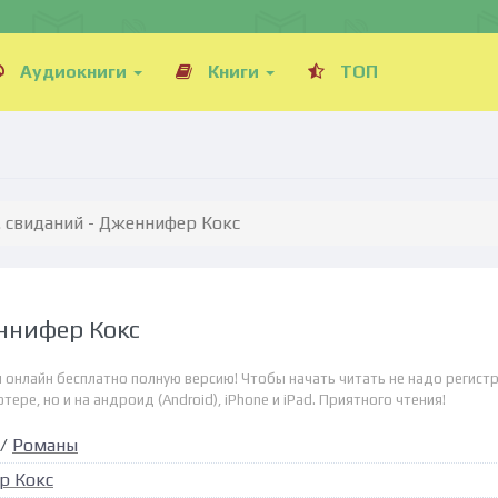
Аудиокниги
Книги
ТОП
... свиданий - Дженнифер Кокс
еннифер Кокс
ем онлайн бесплатно полную версию! Чтобы начать читать не надо регист
ре, но и на андроид (Android), iPhone и iPad. Приятного чтения!
/
Романы
р Кокс