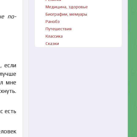
Медицина, здоровье
Биографии, мемуары
ые по-
Ранобэ
Путешествия
Классика
Сказки
, если
 лучше
ял мне
хнуть.
с есть
еловек