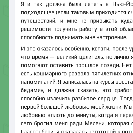
Я и так должна была лететь в Нью-Йо
подходящее (если таковым приходится сч
путешествий, и мне не привыкать куда
решимости получить работу в этой обла
способность поднимать мне настроение.
И это оказалось особенно, кстати, после
что время — великий целитель, но лично 
помогают оставить прошлое позади. Нет н
есть кошмарного развала пятилетних от
напоминаний. Я записалась на курсы восс
бедами», и должна сказать, это срабо
способно излечить разбитое сердце. Тог
первой большой любовью моей жизни. Мы в
любовью вплоть до минуты, когда я переж
сего бросил меня ради Мелани, которая 
Гластонбери, я оказалась неготовой к пот