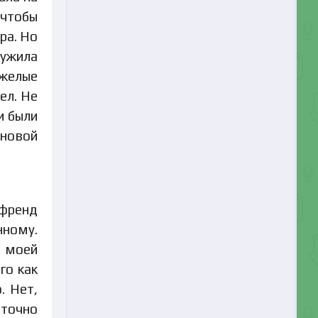
 чтобы
ра. Но
ружила
яжелые
ел. Не
и были
 новой
йфренд
нному.
а моей
го как
. Нет,
аточно