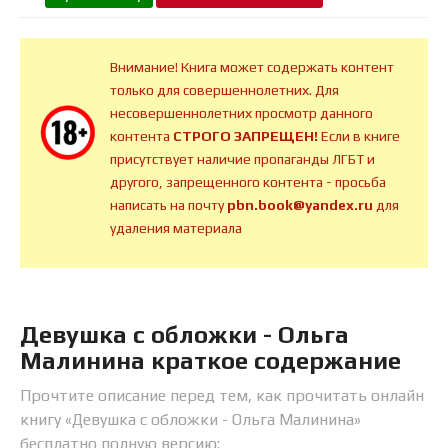
Внимание! Книга может содержать контент
только для совершеннолетних. Для
несовершеннолетних просмотр данного
контента
СТРОГО ЗАПРЕЩЕН!
Если в книге
присутствует наличие пропаганды ЛГБТ и
другого, запрещенного контента - просьба
написать на почту
pbn.book@yandex.ru
для
удаления материала
Девушка с обложки - Ольга
Малинина краткое содержание
Прочтите описание перед тем, как прочитать онлайн
книгу «Девушка с обложки - Ольга Малинина»
бесплатно полную версию: