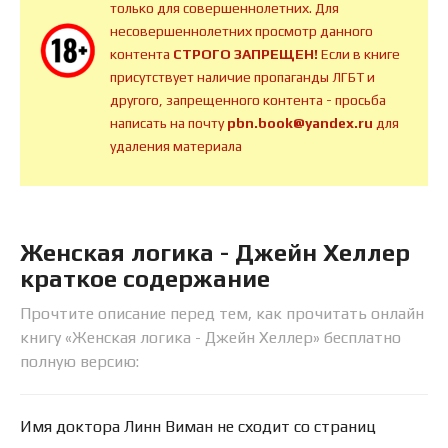
только для совершеннолетних. Для
несовершеннолетних просмотр данного
контента
СТРОГО ЗАПРЕЩЕН!
Если в книге
присутствует наличие пропаганды ЛГБТ и
другого, запрещенного контента - просьба
написать на почту
pbn.book@yandex.ru
для
удаления материала
Женская логика - Джейн Хеллер
краткое содержание
Прочтите описание перед тем, как прочитать онлайн
книгу «Женская логика - Джейн Хеллер» бесплатно
полную версию:
Имя доктора Линн Виман не сходит со страниц