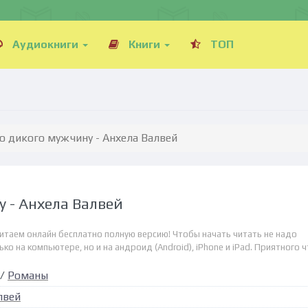
Аудиокниги
Книги
ТОП
о дикого мужчину - Анхела Валвей
у - Анхела Валвей
читаем онлайн бесплатно полную версию! Чтобы начать читать не надо
о на компьютере, но и на андроид (Android), iPhone и iPad. Приятного ч
/
Романы
лвей