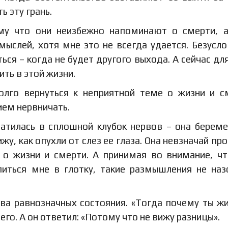
ь эту грань.
му что они неизбежно напоминают о смерти, 
слей, хотя мне это не всегда удается. Безусло
ься – когда не будет другого выхода. А сейчас дл
ить в этой жизни.
лго вернуться к неприятной теме о жизни и с
ем нервничать.
атилась в сплошной клубок нервов – она береме
ижу, как опухли от слез ее глаза. Она невзначай пр
ь о жизни и смерти. А принимая во внимание, ч
питься мне в глотку, такие размышления не на
два равнозначных состояния. «Тогда почему ты ж
его. А он ответил: «Потому что не вижу разницы».