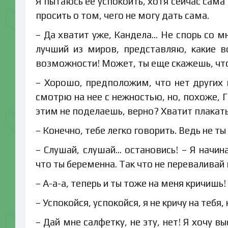
Я пытаюсь ее успокоить, хотя сейчас сам
просить о том, чего не могу дать сама.
– Да хватит уже, Кандела… Не спорь со мн
лучший из миров, представляю, какие в
возможности! Может, ты еще скажешь, что 
– Хорошо, предположим, что нет других 
смотрю на нее с нежностью, но, похоже, Г
этим не поделаешь, верно? Хватит плакать,
– Конечно, тебе легко говорить. Ведь не ты
– Слушай, слушай… остановись! – Я начина
что ты беременна. Так что не переваливай 
– А-а-а, теперь и ты тоже на меня кричишь!
– Успокойся, успокойся, я не кричу на тебя, 
– Дай мне салфетку, не эту, нет! Я хочу в