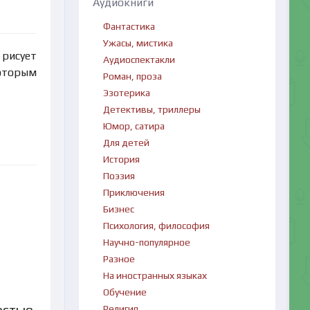
Аудиокниги
Фантастика
Ужасы, мистика
 рисует
Аудиоспектакли
которым
Роман, проза
Эзотерика
Детективы, триллеры
Юмор, сатира
Для детей
История
Поэзия
Приключения
Бизнес
Психология, философия
Научно-популярное
Разное
На иностранных языках
Обучение
остью,
Религия