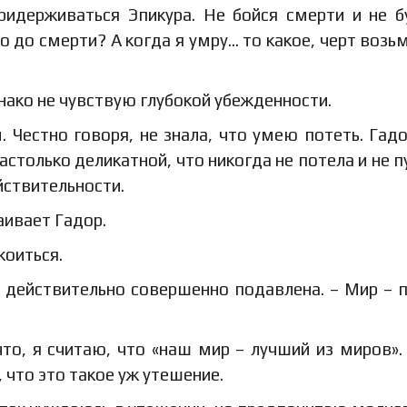
ридерживаться Эпикура. Не бойся смерти и не 
о до смерти? А когда я умру… то какое, черт возьм
днако не чувствую глубокой убежденности.
 Честно говоря, не знала, что умею потеть. Гад
астолько деликатной, что никогда не потела и не п
ействительности.
аивает Гадор.
коиться.
а действительно совершенно подавлена. – Мир – 
 что, я считаю, что «наш мир – лучший из миров».
 что это такое уж утешение.