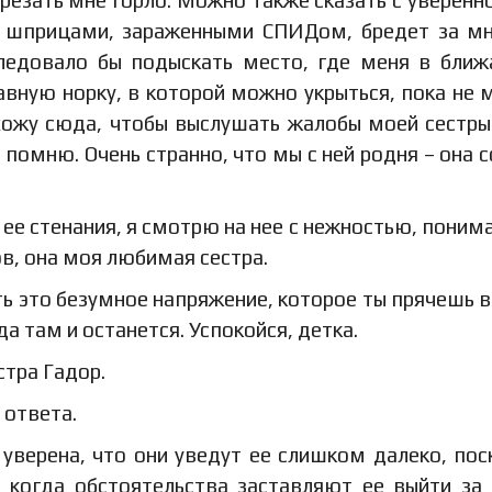
ь шприцами, зараженными СПИДом, бредет за м
Следовало бы подыскать место, где меня в бли
авную норку, в которой можно укрыться, пока не 
ихожу сюда, чтобы выслушать жалобы моей сестры
я помню. Очень странно, что мы с ней родня – она 
ее стенания, я смотрю на нее с нежностью, понима
ов, она моя любимая сестра.
сть это безумное напряжение, которое ты прячешь в
да там и останется. Успокойся, детка.
стра Гадор.
 ответа.
 уверена, что они уведут ее слишком далеко, пос
 когда обстоятельства заставляют ее выйти за