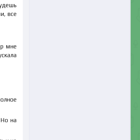
будешь
и, все
ор мне
ускала
полное
 Но на