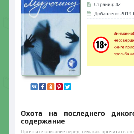
Страниц: 42
Добавлено: 2019-
Внимание!
несоверше
книге при
просьба н
Охота на последнего дико
содержание
Прочтите описание перед тем, как прочитать онл