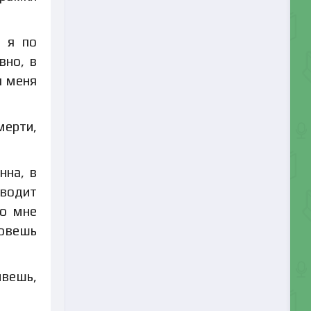
а я по
вно, в
я меня
мерти,
нна, в
оводит
то мне
зовешь
ивешь,