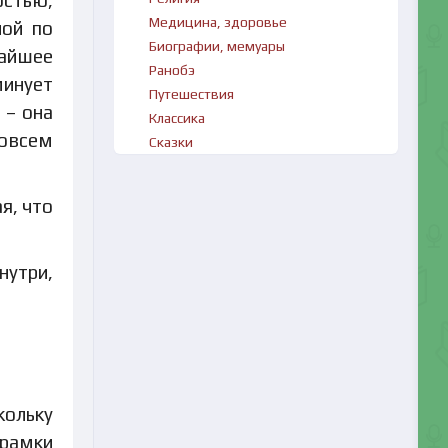
Медицина, здоровье
ной по
Биографии, мемуары
жайшее
Ранобэ
минует
Путешествия
 – она
Классика
совсем
Сказки
я, что
нутри,
кольку
 рамки