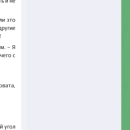
ь и не
ли это
другие
!
м. – Я
чего с
овата,
й угол