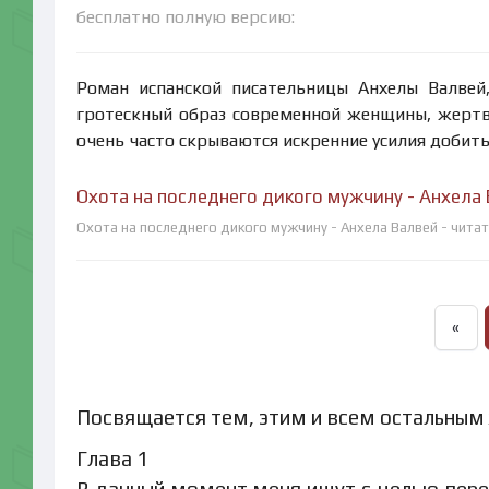
бесплатно полную версию:
Роман испанской писательницы Анхелы Валвей,
гротескный образ современной женщины, жертв
очень часто скрываются искренние усилия добить
Охота на последнего дикого мужчину - Анхела
Охота на последнего дикого мужчину - Анхела Валвей - читат
«
Посвящается тем, этим и всем остальны
Глава 1
В данный момент меня ищут с целью перер