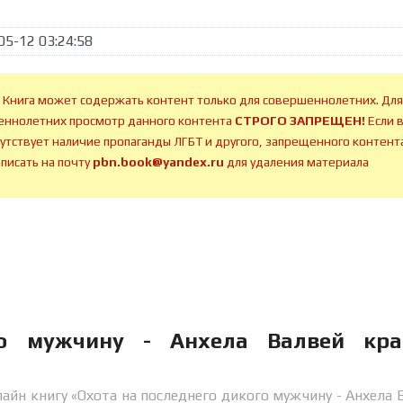
05-12 03:24:58
 Книга может содержать контент только для совершеннолетних. Для
ннолетних просмотр данного контента
СТРОГО ЗАПРЕЩЕН!
Если 
сутствует наличие пропаганды ЛГБТ и другого, запрещенного контента
аписать на почту
pbn.book@yandex.ru
для удаления материала
го мужчину - Анхела Валвей кра
айн книгу «Охота на последнего дикого мужчину - Анхела 