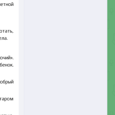
летной
отать,
ела.
очий».
бенок.
добрый
старом