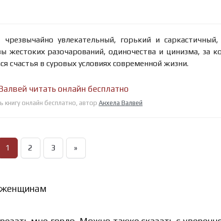
 чрезвычайно увлекательный, горький и саркастичный,
ы жестоких разочарований, одиночества и цинизма, за 
ся счастья в суровых условиях современной жизни.
 Валвей читать онлайн бесплатно
ь книгу онлайн бесплатно, автор
Анхела Валвей
1
2
3
»
м женщинам
езать мне горло. Можно также сказать с уверенн