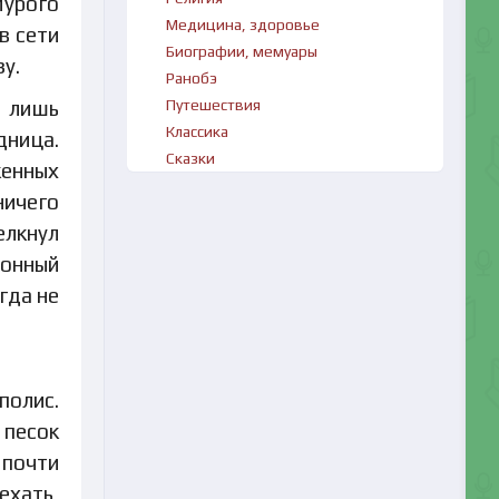
мурого
Медицина, здоровье
в сети
Биографии, мемуары
у.
Ранобэ
о лишь
Путешествия
Классика
дница.
Сказки
женных
ничего
елкнул
хонный
гда не
полис.
 песок
 почти
ехать,