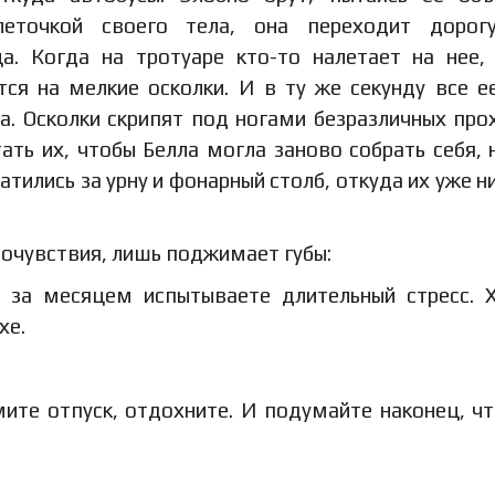
леточкой своего тела, она переходит дорог
а. Когда на тротуаре кто-то налетает на нее,
тся на мелкие осколки. И в ту же секунду все е
а. Осколки скрипят под ногами безразличных про
ть их, чтобы Белла могла заново собрать себя, 
атились за урну и фонарный столб, откуда их уже н
сочувствия, лишь поджимает губы:
за месяцем испытываете длительный стресс. 
хе.
мите отпуск, отдохните. И подумайте наконец, ч