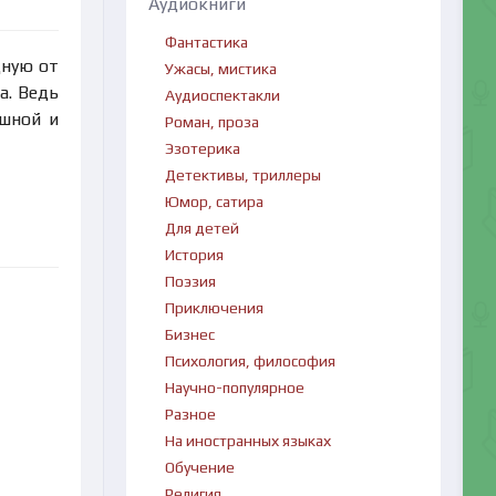
Аудиокниги
Фантастика
дную от
Ужасы, мистика
а. Ведь
Аудиоспектакли
ешной и
Роман, проза
Эзотерика
Детективы, триллеры
Юмор, сатира
Для детей
История
Поэзия
Приключения
Бизнес
Психология, философия
Научно-популярное
Разное
На иностранных языках
Обучение
Религия