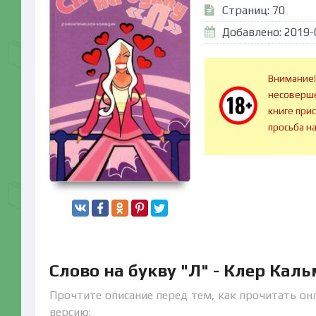
Страниц: 70
Добавлено: 2019-
Внимание!
несоверше
книге при
просьба н
Слово на букву "Л" - Клер Кал
Прочтите описание перед тем, как прочитать онл
версию: