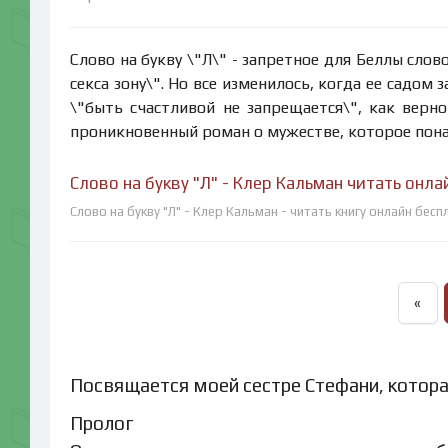
Слово на букву \"Л\" - запретное для Беллы слов
секса зону\". Но все изменилось, когда ее садом 
\"быть счастливой не запрещается\", как верн
проникновенный роман о мужестве, которое понад
Слово на букву "Л" - Клер Кальман читать онл
Слово на букву "Л" - Клер Кальман - читать книгу онлайн бес
«
Посвящается моей сестре Стефани, котора
Пролог