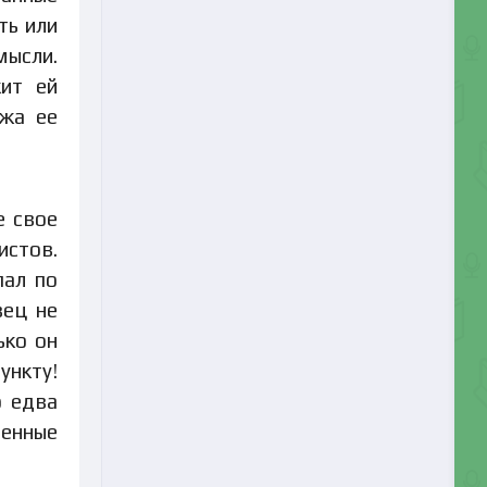
ть или
мысли.
жит ей
ожа ее
е свое
истов.
пал по
вец не
ько он
ункту!
о едва
тенные