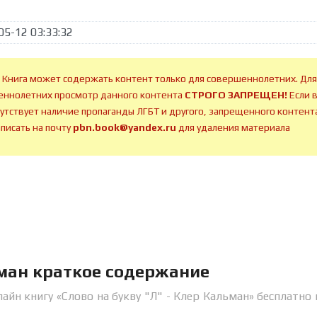
05-12 03:33:32
 Книга может содержать контент только для совершеннолетних. Для
ннолетних просмотр данного контента
СТРОГО ЗАПРЕЩЕН!
Если 
сутствует наличие пропаганды ЛГБТ и другого, запрещенного контента
аписать на почту
pbn.book@yandex.ru
для удаления материала
ьман краткое содержание
айн книгу «Слово на букву "Л" - Клер Кальман» бесплатно