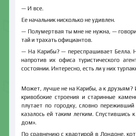
— И все.
Ее начальник нисколько не удивлен.
— Полумертвая ты мне не нужна, — говорит
тай и трахать официантов.
— На Карибы? — переспрашивает Белла. Н
напротив их офиса туристического аге
состоянии. Интересно, есть ли у них турп
Может, лучше не на Карибы, а к друзьям? 
кривобокие строения и старинные камен
плутает по городку, словно переживший 
казалось ей таким легким. Спустившись к
дом».
По сравнению с квартирой в Лондоне, ко