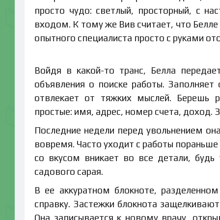
просто чудо: светлый, просторный, с н
входом. К тому же Вив считает, что Белле
опытного специалиста просто с руками ото
Войдя в какой-то транс, Белла переда
объявления о поиске работы. Заполняет
отвлекает от тяжких мыслей. Берешь р
простые: имя, адрес, номер счета, доход. 
Последние недели перед увольнением она 
вовремя. Часто уходит с работы пораньше
со вкусом вникает во все детали, будь
садового сарая.
В ее аккуратном блокноте, разделенно
справку. Застежки блокнота защелкиваютс
Она записывается к новому врачу, откры