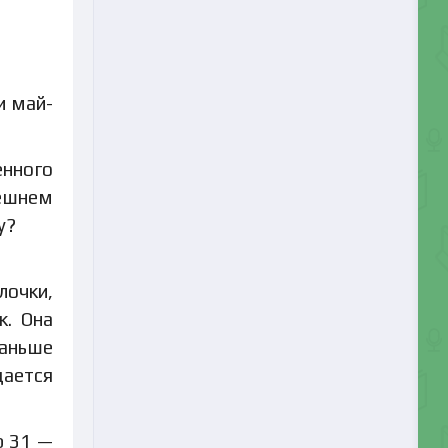
и май-
енного
нешнем
у?
лочки,
к. Она
раньше
дается
р 31 —