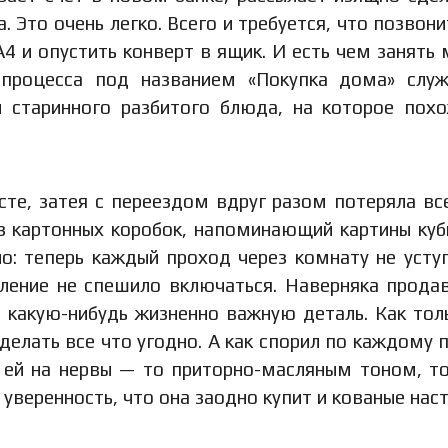
 Это очень легко. Всего и требуется, что позвони
4 и опустить конверт в ящик. И есть чем занять 
 процесса под названием «Покупка дома» слу
и старинного разбитого блюда, на которое пох
сте, затея с переездом вдруг разом потеряла вс
из картонных коробок, напоминающий картины куб
но: теперь каждый проход через комнату не усту
пление не спешило включаться. Наверняка прода
 какую-нибудь жизненно важную деталь. Как тол
делать все что угодно. А как спорил по каждому п
л ей на нервы — то приторно-масляным тоном, т
 уверенность, что она заодно купит и кованые нас