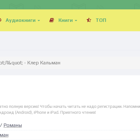
Аудиокниги
Книги
ТОП
ot;Л&quot; - Клер Кальман
латно полную версию! Чтобы начать читать не надо регистрации. Напомни
дроид (Android), iPhone и iPad. Приятного чтения!
/
Романы
ьман