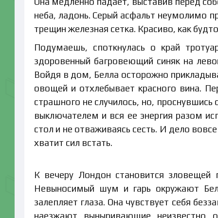
Она медленно падает, выставив перед соб
неба, ладонь. Серый асфальт неумолимо п
трещин железная сетка. Красиво, как будто
Подумаешь, споткнулась о край тротуа
здоровенный багровеющий синяк на левой
Войдя в дом, Белла осторожно прикладыв
овощей и отхлебывает красного вина. Пе
страшного не случилось, но, проснувшись
выключателем и вся ее энергия разом исп
стол и не отваживаясь сесть. И дело вовсе 
хватит сил встать.
К вечеру Лондон становится зловещей 
Невыносимый шум и гарь окружают Белл
залепляет глаза. Она чувствует себя без
наезжают выныривающие неизвестно от