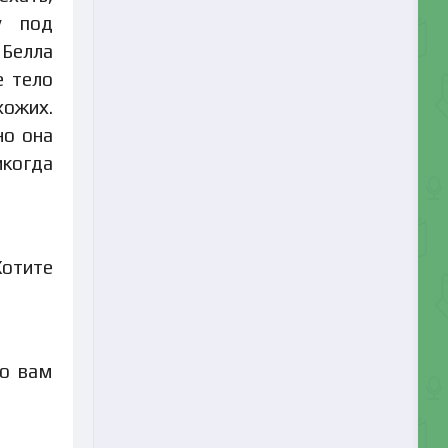
у под
 Белла
е тело
хожих.
но она
икогда
Хотите
то вам