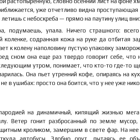
ой растопыренную, словно осенний лист на фоне х
риближается, уже отчетливо видна проступающая 
 летишь с небоскреба — прямо на паутину улиц вниз
ра, подумаешь, упала. Ничего страшного: всег
 коленке, содранная кожа на руке да отбитая за
ает к колену наполовину пустую упаковку заморо
ред сном она еще раз твердо говорит себе, что 
 следующим утром, понимает, что кто-то где-то щ
арилась. Она пьет утренний кофе, опираясь на ку
не в ушибах: просто она боится, что у нее уже нико
пародией на динамичный, кипящий жизнью мега
у. Ветер гонит разбросанный по земле мусор,
защитным кроликом, замершим в свете фар. На нее
куда автобусы. Злобно орут, пытаясь ее объ