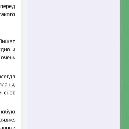
 перед
такого
 Пишет
удно и
 очень
всегда
планы,
и снос
 любую
рядке.
ланные