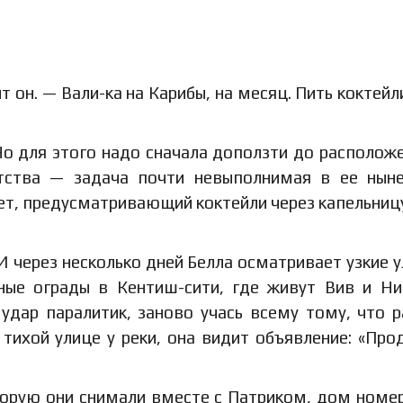
 он. — Вали-ка на Карибы, на месяц. Пить коктейл
о для этого надо сначала доползти до располож
нтства — задача почти невыполнимая в ее ны
акет, предусматривающий коктейли через капельниц
И через несколько дней Белла осматривает узкие у
ные ограды в Кентиш-сити, где живут Вив и Ни
удар паралитик, заново учась всему тому, что 
 тихой улице у реки, она видит объявление: «Про
торую они снимали вместе с Патриком, дом номе