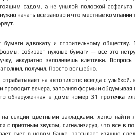
астоящим садом, а не унылой полоской асфальта
 нужно начать все заново и что местные компании 
рвут.
ет бумаги адвокату и строительному обществу.
 формы, собирает нужные бумаги — все это нетр
учку, аккуратно заполняешь клеточки. Вопросы
Заполнил, получил. Просто волшебно.
отрабатывает на автопилоте: всегда с улыбкой, 
 и проводит вечера, заполняя формы и обдумывая 
 то обнаруженная в доме номер 31 протечка ил
м на секции цветными закладками, легко найти
я с приятным звуком, сигнализируя, что все в по
вает счет в новом банке, рассылает изящно сде