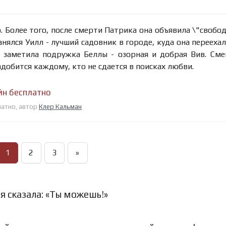
о. Более того, после смерти Патрика она объявила \"свобо
занялся Уилл - лучший садовник в городе, куда она переехал
о заметила подружка Беллы - озорная и добрая Вив. См
обится каждому, кто не сдается в поисках любви.
айн бесплатно
платно, автор
Клер Кальман
1
2
3
»
я сказала: «Ты можешь!»