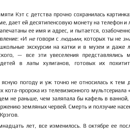
памяти Кэт с детства прочно сохранилась картинка
еме, дает ей десятипенсовую монету на телефон и 
печатаны ее имя и адрес, и пытается, озабоченн
авление: «И
не
говори с
людьми,
которых ты не
зн
школьные экскурсии на катки и в музеи и даже л
ского, — все эти увеселения представлялись 
детей в лапы хулиганов, готовых их похитит
 ясную погоду и уж точно не относилась к тем 
 кота-пророка из телевизионного мультсериала 
цем не раньше, чем заляпала бы кафель в ванной, 
ржению земляных червей. Смерть и ползучие нас
Крэгов.
мнадцать лет, все изменилось. В октябре ее пос