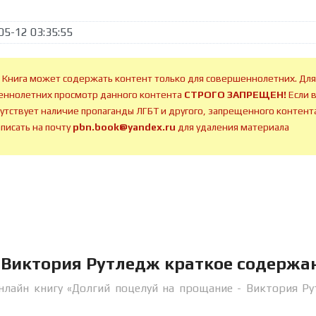
05-12 03:35:55
 Книга может содержать контент только для совершеннолетних. Для
ннолетних просмотр данного контента
СТРОГО ЗАПРЕЩЕН!
Если 
сутствует наличие пропаганды ЛГБТ и другого, запрещенного контента
аписать на почту
pbn.book@yandex.ru
для удаления материала
 Виктория Рутледж краткое содержа
нлайн книгу «Долгий поцелуй на прощание - Виктория Р