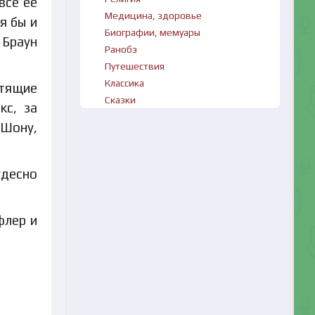
все ее
Медицина, здоровье
я бы и
Биографии, мемуары
 Браун
Ранобэ
Путешествия
Классика
стящие
Сказки
кс, за
 Шону,
удесно
флер и