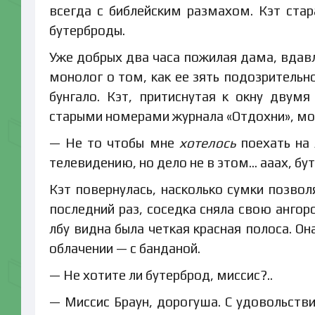
всегда с библейским размахом. Кэт ста
бутерброды.
Уже добрых два часа пожилая дама, вдавл
монолог о том, как ее зять подозрительн
бунгало. Кэт, притиснутая к окну двум
старыми номерами журнала «Отдохни», мог
— Не то чтобы мне
хотелось
поехать на 
телевидению, но дело не в этом… ааах, бут
Кэт повернулась, насколько сумки позвол
последний раз, соседка сняла свою ангорс
лбу видна была четкая красная полоса. О
облачении — с банданой.
— Не хотите ли бутерброд, миссис?..
— Миссис Браун, дорогуша. С удовольстви