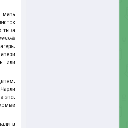
: мать
листок
о тыча
аешь!
»
агерь,
матери
ь или
детям,
«Чарли
а это,
екомые
лали в