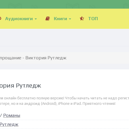
Аудиокниги
Книги
ТОП
 прощание - Виктория Рутледж
тория Рутледж
м онлайн бесплатно полную версию! Чтобы начать читать не надо регис
ре, но и на андроид (Android), iPhone и iPad. Приятного чтения!
/
Романы
 Рутледж