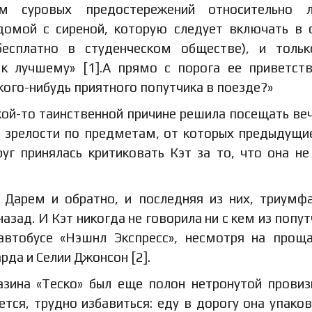
ом суровых предостережений относительно л
 домой с сиреной, которую следует включать в 
бесплатно в студенческом обществе), и толь
 лучшему» [1].А прямо с порога ее приветст
акого-нибудь приятного попутчика в поезде?»
акой-то таинственной причине решила посещать ве
т зрелости по предметам, от которых предыдущи
уг принялась критиковать Кэт за то, что она не
Дарем и обратно, и последняя из них, триумф
зад. И Кэт никогда не говорила ни с кем из попут
 автобусе «Нэшнл Экспресс», несмотря на прощ
да и Селии Джонсон [2].
азина «Теско» был еще полон нетронутой провиз
тся, трудно избавиться: еду в дорогу она упако