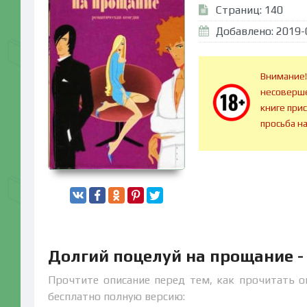
Страниц: 140
Добавлено: 2019-
Внимание!
несоверше
книге при
просьба н
Долгий поцелуй на прощание -
Прочтите описание перед тем, как прочитать о
бесплатно полную версию: