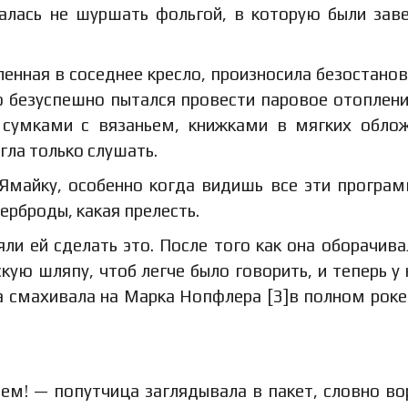
ралась не шуршать фольгой, в которую были зав
енная в соседнее кресло, произносила безостано
о безуспешно пытался провести паровое отоплени
я сумками с вязаньем, книжками в мягких обло
ла только слушать.
Ямайку, особенно когда видишь все эти програ
ерброды, какая прелесть.
яли ей сделать это. После того как она оборачива
кую шляпу, чтоб легче было говорить, и теперь у 
на смахивала на Марка Нопфлера [3]в полном рок
ем! — попутчица заглядывала в пакет, словно во