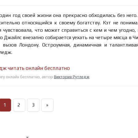
дин год своей жизни она прекрасно обходилась без него.
ительно относящийся к своему богатству. Кэт не понима
 и чувствовала, что может справиться с кем и чем угодно,
о Джайлс внезапно собирается уехать на четыре мясца в Чи
ь вызов Лондону. Остроумная, динамичная и талантлива
ледж.
дж читать онлайн бесплатно
игу онлайн бесплатно, автор
Виктория Рутледж
1
2
3
»