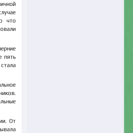
ичной
случае
ко что
вовали
черние
е пять
 стала
альное
чиков.
альные
ии. От
вывала