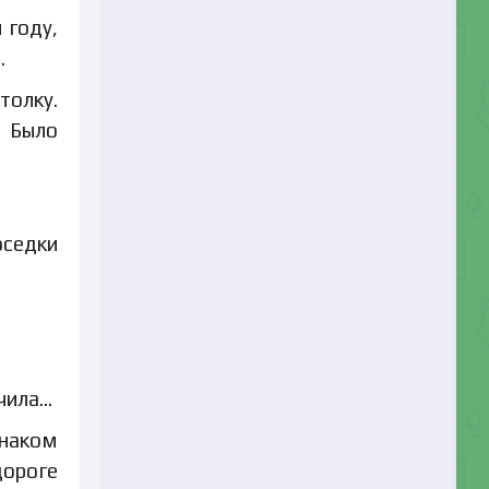
 году,
…
толку.
. Было
оседки
учила…
знаком
дороге