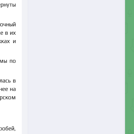
ернуты
вочный
е в их
жках и
ммы по
лась в
нее на
ерском
робей,