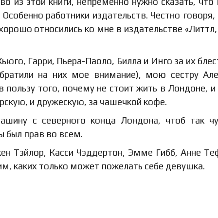
во из этой книги, непременно нужно сказать, что 
собенно работники издательств. Честно говоря, 
 хорошо относились ко мне в издательстве «Литтл,
Хьюго, Гарри, Пьера-Паоло, Билла и Инго за их бле
обратили на них мое внимание), мою сестру Але
 пользу того, почему не стоит жить в Лондоне, и
рскую, и дружескую, за чашечкой кофе.
машину с северного конца Лондона, чтоб так ч
ы был прав во всем.
ен Тэйлор, Касси Чэддертон, Эмме Гибб, Анне Те
, каких только может пожелать себе девушка.