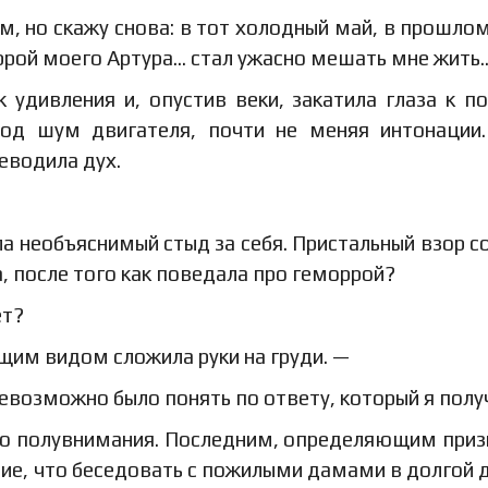
ом, но скажу снова: в тот холодный май, в прошлом
ррой моего Артура… стал ужасно мешать мне жить
удивления и, опустив веки, закатила глаза к по
од шум двигателя, почти не меняя интонации
еводила дух.
ла необъяснимый стыд за себя. Пристальный взор с
а, после того как поведала про геморрой?
ет?
им видом сложила руки на груди. —
невозможно было понять по ответу, который я пол
ого полувнимания. Последним, определяющим при
ание, что беседовать с пожилыми дамами в долгой 