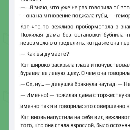
— …Я знаю, что уже не раз говорила об эт
— она на мгновение поджала губы, — гемо
Кэт что-то вежливо пробормотала в знак 
Пожилая дама без остановки бубнила п
невозможно определить, когда же она пер
— Как вы думаете?
Кэт широко раскрыла глаза и почувствова
буравил ее левую щеку. О чем она говорил
— Ох, ну… — девушка брякнула наугад. — Н
— Именно! — пожилая дама с торжествующ
именно так я и говорила: это совершенно 
Кэт вновь напустила на себя вид вежлив
того, что она стала взрослой, было осозн