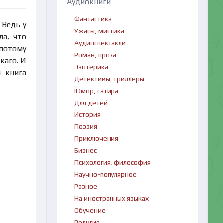
Аудиокниги
Фантастика
 Ведь у
Ужасы, мистика
ла, что
Аудиоспектакли
 потому
Роман, проза
каго. И
Эзотерика
я книга
Детективы, триллеры
Юмор, сатира
Для детей
История
Поэзия
Приключения
Бизнес
Психология, философия
Научно-популярное
Разное
На иностранных языках
Обучение
Религия