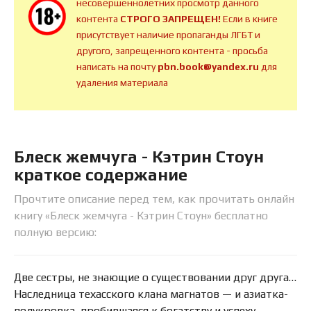
несовершеннолетних просмотр данного
контента
СТРОГО ЗАПРЕЩЕН!
Если в книге
присутствует наличие пропаганды ЛГБТ и
другого, запрещенного контента - просьба
написать на почту
pbn.book@yandex.ru
для
удаления материала
Блеск жемчуга - Кэтрин Стоун
краткое содержание
Прочтите описание перед тем, как прочитать онлайн
книгу «Блеск жемчуга - Кэтрин Стоун» бесплатно
полную версию:
Две сестры, не знающие о существовании друг друга…
Наследница техасского клана магнатов — и азиатка-
полукровка, пробившаяся к богатству и успеху