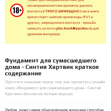
несовершеннолетних просмотр данного
контента
СТРОГО ЗАПРЕЩЕН!
Если в книге
присутствует наличие пропаганды ЛГБТ и
другого, запрещенного контента - просьба
написать на почту
pbn.book@yandex.ru
для
удаления материала
Фундамент для сумасшедшего
дома - Синтия Хартвик краткое
содержание
Прочтите описание перед тем, как прочитать онлайн
книгу «Фундамент для сумасшедшего дома - Синтия
Хартвик» бесплатно полную версию:
Любая, даже самая обыкновенная женщина способна