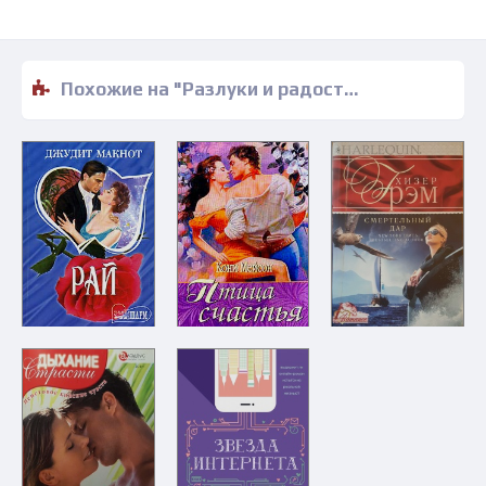
Похожие на "Разлуки и радости Роуз - Изабель Вульф" книги читать бесплатно полные версии