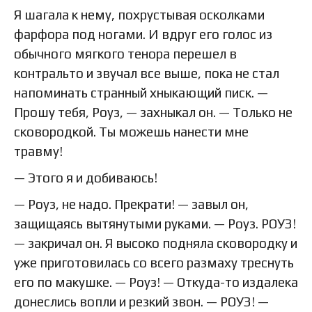
Я шагала к нему, похрустывая осколками
фарфора под ногами. И вдруг его голос из
обычного мягкого тенора перешел в
контральто и звучал все выше, пока не стал
напоминать странный хныкающий писк. —
Прошу тебя, Роуз, — захныкал он. — Только не
сковородкой. Ты можешь нанести мне
травму!
— Этого я и добиваюсь!
— Роуз, не надо. Прекрати! — завыл он,
защищаясь вытянутыми руками. — Роуз. РОУЗ!
— закричал он. Я высоко подняла сковородку и
уже приготовилась со всего размаху треснуть
его по макушке. — Роуз! — Откуда-то издалека
донеслись вопли и резкий звон. — РОУЗ! —