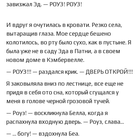
завизжал Эд. — РОУЗ! РОУЗ!
И вдруг я очутилась в кровати. Резко села,
вытаращив глаза. Мое сердце бешено
колотилось, во рту было сухо, как в пустыне. Я
была уже не в саду Эда в Патни, а в своем
новом доме в Кэмбервелле.
— РОУЗ!!! — раздался крик. — ДВЕРЬ ОТКРОЙ!!!
Я заковыляла вниз по лестнице, все еще не
придя в себя ото сна, который сгущался у
меня в голове черной грозовой тучей.
— Роуз! — воскликнула Белла, когда я
распахнула входную дверь. — Роуз, слава…
— … богу! — вздохнула Беа.