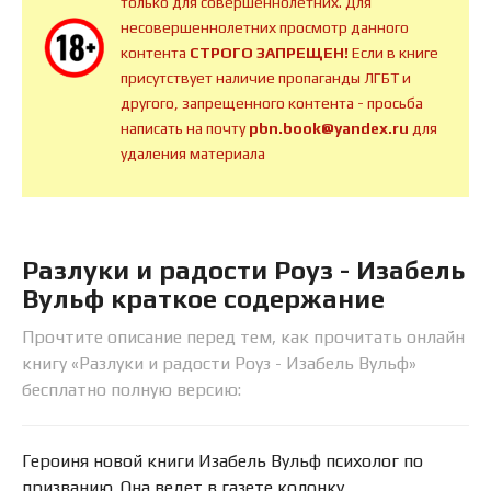
только для совершеннолетних. Для
несовершеннолетних просмотр данного
контента
СТРОГО ЗАПРЕЩЕН!
Если в книге
присутствует наличие пропаганды ЛГБТ и
другого, запрещенного контента - просьба
написать на почту
pbn.book@yandex.ru
для
удаления материала
Разлуки и радости Роуз - Изабель
Вульф краткое содержание
Прочтите описание перед тем, как прочитать онлайн
книгу «Разлуки и радости Роуз - Изабель Вульф»
бесплатно полную версию:
Героиня новой книги Изабель Вульф психолог по
призванию. Она ведет в газете колонку