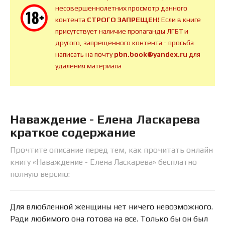
несовершеннолетних просмотр данного
контента
СТРОГО ЗАПРЕЩЕН!
Если в книге
присутствует наличие пропаганды ЛГБТ и
другого, запрещенного контента - просьба
написать на почту
pbn.book@yandex.ru
для
удаления материала
Наваждение - Елена Ласкарева
краткое содержание
Прочтите описание перед тем, как прочитать онлайн
книгу «Наваждение - Елена Ласкарева» бесплатно
полную версию:
Для влюбленной женщины нет ничего невозможного.
Ради любимого она готова на все. Только бы он был