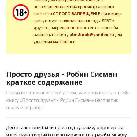
несовершеннолетних просмотр данного
контента
СТРОГО ЗАПРЕЩЕН!
Если в книге
присутствует наличие пропаганды ЛГБТ и
другого, запрещенного контента - просьба
написать на почту
pbn.book@yandex.ru
для
удаления материала
Просто друзья - Робин Сисман
краткое содержание
Прочтите описание перед тем, как прочитать онлайн
книгу «Просто друзья - Робин Сисман» бесплатно
полную версию:
Десять лет они были просто друзьями, опровергая
известкую теорию о невозможности дружбы между