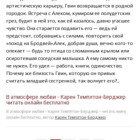
артистическую карьеру, Гвин возвращается в родной
городок. Встреча с Алеком, кумиром ее полудетских
грез, будит в ней это, как ей казалось, давно угасшее
чувство. Она старается подавить его — ведь ей
предстоит, собравшись с силами, повторить свой
«поход на Бродвей».Алек, добрая душа, вечно кого-то
опекает — будь то птица со сломанным крылом или
осиротевшая соседская малышка. А ему самому никто
не нужен. Его удел — работа, книги, одиночество.
Почему же близость Гвин, которую он привык
считать младшей сестренкой, так волнует его?..
В атмосфере любви - Карен Темплтон-Берджер
читать онлайн бесплатно
В атмосфере любви - Карен Темплтон-Берджер - читать книгу
онлайн бесплатно, автор
Карен Темплтон-Берджер