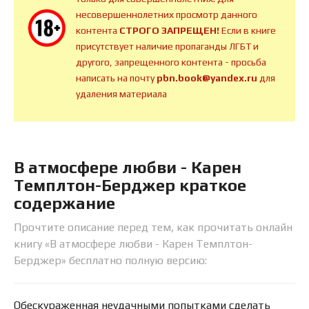
несовершеннолетних просмотр данного
контента
СТРОГО ЗАПРЕЩЕН!
Если в книге
присутствует наличие пропаганды ЛГБТ и
другого, запрещенного контента - просьба
написать на почту
pbn.book@yandex.ru
для
удаления материала
В атмосфере любви - Карен
Темплтон-Берджер краткое
содержание
Прочтите описание перед тем, как прочитать онлайн
книгу «В атмосфере любви - Карен Темплтон-
Берджер» бесплатно полную версию:
Обескураженная неудачными попытками сделать