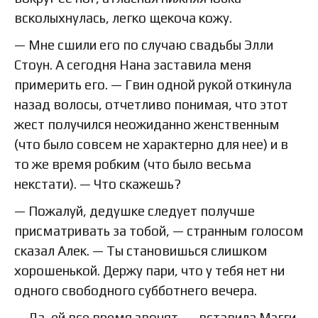
всколыхнулась, легко щекоча кожу.
— Мне сшили его по случаю свадьбы Элли
Стоун. А сегодня Нана заставила меня
примерить его. — Гвин одной рукой откинула
назад волосы, отчетливо понимая, что этот
жест получился неожиданно женственным
(что было совсем не характерно для нее) и в
то же время робким (что было весьма
некстати). — Что скажешь?
— Пожалуй, дедушке следует получше
присматривать за тобой, — странным голосом
сказал Алек. — Ты становишься слишком
хорошенькой. Держу пари, что у тебя нет ни
одного свободного субботнего вечера.
— Да, ей все время звонят, — вставила Мэгги,