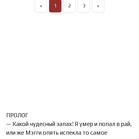
«
1
2
3
»
ПРОЛОГ
— Какой чудесный запах! Я умер и попал в рай,
или же Мэгги опять испекла то самое