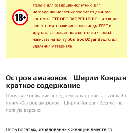
только для совершеннолетних. Для
несовершеннолетних просмотр данного
контента
СТРОГО ЗАПРЕЩЕН!
Если в книге
присутствует наличие пропаганды ЛГБТ и
другого, запрещенного контента - просьба
написать на почту
pbn.book@yandex.ru
для
удаления материала
Остров амазонок - Ширли Конран
краткое содержание
Прочтите описание перед тем, как прочитать онлайн
книгу «Остров амазонок - Ширли Конран» бесплатно
полную версию:
Пять богатых, избалованных женщин вместе со