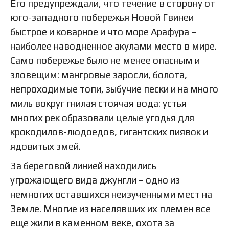
Его предупреждали, что течение в сторону от
юго-западного побережья Новой Гвинеи
быстрое и коварное и что море Арафура –
наиболее наводненное акулами место в мире.
Само побережье было не менее опасным и
зловещим: мангровые заросли, болота,
непроходимые топи, зыбучие пески и на много
миль вокруг гнилая стоячая вода: устья
многих рек образовали целые угодья для
крокодилов-людоедов, гигантских пиявок и
ядовитых змей.
За береговой линией находились
угрожающего вида джунгли – одно из
немногих оставшихся неизученными мест на
Земле. Многие из населявших их племен все
еще жили в каменном веке, охота за