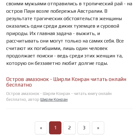
своими мужьями отправились в тропический рай - на
остров Пауи возле побережья Австралии. В
результате трагических обстоятельств женщины
оказались одни среди диких туземцев и суровой
природы. Их главная задача - выжить, и
рассчитывать они могут только на самих себя. Все
считают их погибшими, лишь один человек
продолжает поиски - ведь среди этих женщин та,
которую он беззаветно любит долгие годы.
Остров амазонок - Ширли Конран читать онлайн
бесплатно
Остров амазонок - Ширли Конран - читать книгу онлайн
бесплатно, автор
Ширли Конран
«
1
2
3
»