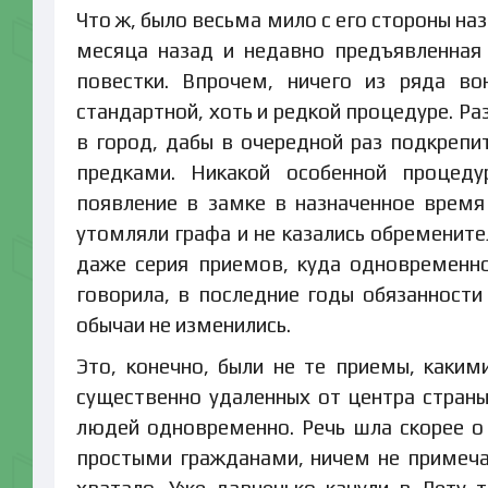
Что ж, было весьма мило с его стороны н
месяца назад и недавно предъявленная 
повестки. Впрочем, ничего из ряда в
стандартной, хоть и редкой процедуре. Р
в город, дабы в очередной раз подкрепи
предками. Никакой особенной процеду
появление в замке в назначенное время
утомляли графа и не казались обремените
даже серия приемов, куда одновременно
говорила, в последние годы обязанности
обычаи не изменились.
Это, конечно, были не те приемы, каки
существенно удаленных от центра страны
людей одновременно. Речь шла скорее 
простыми гражданами, ничем не примеча
хватало. Уже давненько канули в Лету 