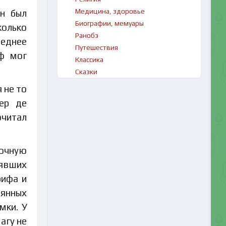
Медицина, здоровье
он был
Биографии, мемуары
колько
Ранобэ
реднее
Путешествия
иф мог
Классика
Сказки
 не то
жер де
очитал
ночную
нявших
рифа и
вянных
мки. У
агу не