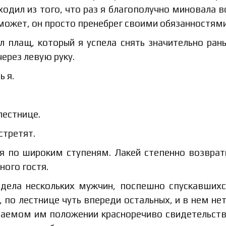
ходил из того, что раз я благополучно миновала в
может, он просто пренебрег своими обязанностями
 плащ, который я успела снять значительно ран
через левую руку.
ь я.
лестнице.
стретят.
я по широким ступеням. Лакей степенно возврат
ного гостя.
идела нескольких мужчин, поспешно спускавших
л, по лестнице чуть впереди остальных, и в нем не
маемом им положении красноречиво свидетельст