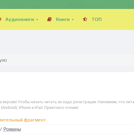
Аудиокниги
Книги
ТОП
уно
ю версию! Чтобы начать читать не надо регистрации. Напомним, что чит
Android), iPhone и iPad. Приятного чтения!
мительный фрагмент
/
Романы