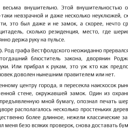
 весьма внушительно. Этой внушительностью 
-таки невзрачной и даже несколько неуклюжей, с
и, это был даже и не замок, а скорее, нечто с
итадель, сколько резиденция, место, где шер
нно держа руку на пульсе.
. Род графа Вестфолдского неожиданно прервался
 тогдашний блюститель закона, дворянин Род
уки. Или прибрал к рукам, это уж кто как предп
еловек доволен нынешним правителем или нет.
нному центру города, я пересекла наискосок ры
енной стене, окружавшей замок. Один из охра
 предъявленную мной бумагу, опознал печать ше
дворе располагалось несколько простеньких дере
ественно более длинное, нежели классические за
ил меня безо всяких проверок, снова доставать бум