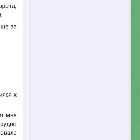
орота,
.
ьше за
ился к
ся мне
трудно
вовала