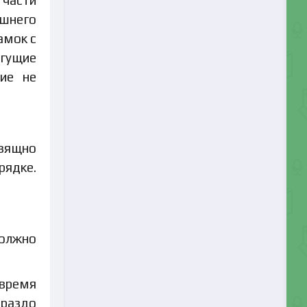
ишнего
амок с
огущие
ие не
Изящно
рядке.
Должно
 время
ораздо