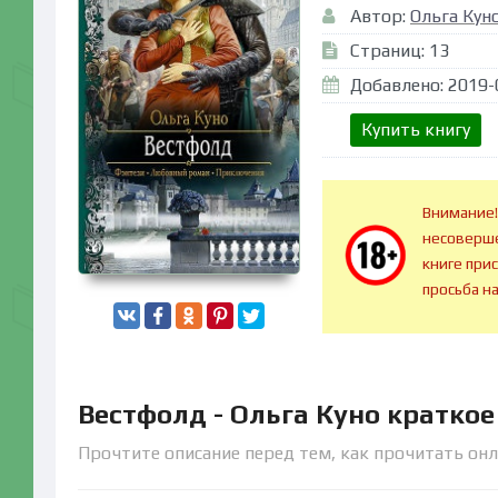
Автор:
Ольга Кун
Страниц: 13
Добавлено: 2019-
Купить книгу
Внимание!
несоверше
книге при
просьба н
Вестфолд - Ольга Куно кратко
Прочтите описание перед тем, как прочитать онл