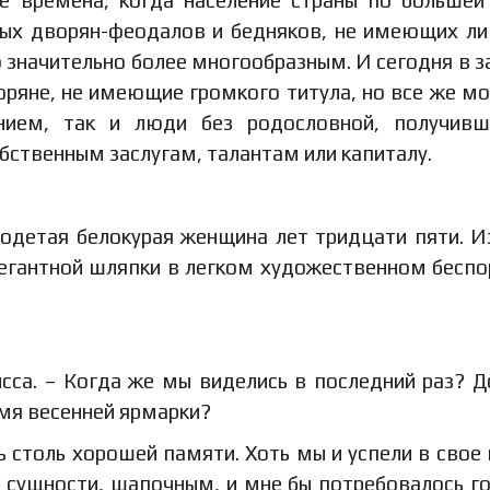
атых дворян-феодалов и бедняков, не имеющих л
значительно более многообразным. И сегодня в з
оряне, не имеющие громкого титула, но все же м
нием, так и люди без родословной, получивш
бственным заслугам, талантам или капиталу.
 одетая белокурая женщина лет тридцати пяти. 
легантной шляпки в легком художественном беспо
исса. – Когда же мы виделись в последний раз? 
емя весенней ярмарки?
ясь столь хорошей памяти. Хоть мы и успели в свое
в сущности, шапочным, и мне бы потребовалось г