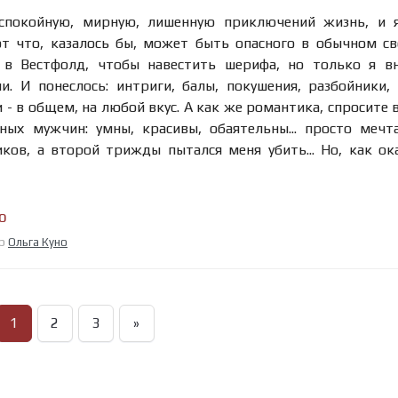
спокойную, мирную, лишенную приключений жизнь, и я
от что, казалось бы, может быть опасного в обычном с
в Вестфолд, чтобы навестить шерифа, но только я вн
и. И понеслось: интриги, балы, покушения, разбойники,
 - в общем, на любой вкус. А как же романтика, спросите 
ных мужчин: умны, красивы, обаятельны... просто мечт
ков, а второй трижды пытался меня убить... Но, как ок
о
ор
Ольга Куно
1
2
3
»