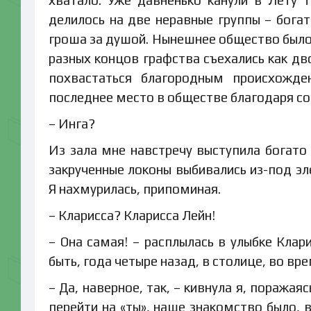
делилось на две неравные группы – бог
гроша за душой. Нынешнее общество было 
разных концов графства съехались как дв
похвастаться благородным происхожде
последнее место в обществе благодаря со
– Инга?
Из зала мне навстречу выступила богато
закрученные локоны выбивались из-под э
Я нахмурилась, припоминая.
– Кларисса? Кларисса Лейн!
– Она самая! – расплылась в улыбке Клар
быть, года четыре назад, в столице, во вр
– Да, наверное, так, – кивнула я, поража
перейти на «ты», наше знакомство было, 