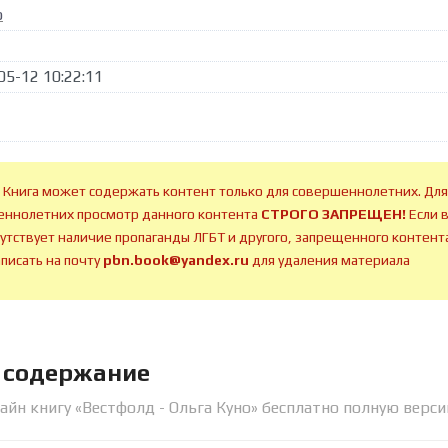
о
05-12 10:22:11
 Книга может содержать контент только для совершеннолетних. Для
ннолетних просмотр данного контента
СТРОГО ЗАПРЕЩЕН!
Если 
сутствует наличие пропаганды ЛГБТ и другого, запрещенного контента
аписать на почту
pbn.book@yandex.ru
для удаления материала
е содержание
айн книгу «Вестфолд - Ольга Куно» бесплатно полную верси