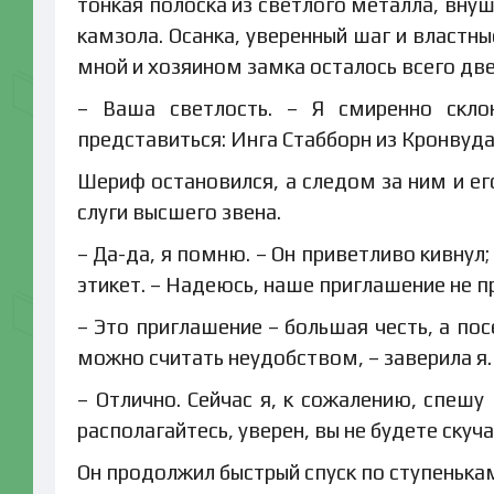
тонкая полоска из светлого металла, вну
камзола. Осанка, уверенный шаг и властн
мной и хозяином замка осталось всего две
– Ваша светлость. – Я смиренно склон
представиться: Инга Стабборн из Кронвуда
Шериф остановился, а следом за ним и ег
слуги высшего звена.
– Да-да, я помню. – Он приветливо кивнул
этикет. – Надеюсь, наше приглашение не 
– Это приглашение – большая честь, а по
можно считать неудобством, – заверила я.
– Отлично. Сейчас я, к сожалению, спешу
располагайтесь, уверен, вы не будете скуча
Он продолжил быстрый спуск по ступенькам