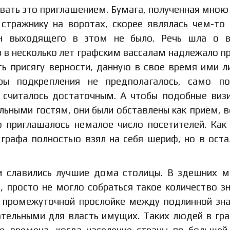
азвать это приглашением. Бумага, полученная мною
стражнику на воротах, скорее являлась чем-то
он выходящего в этом не было. Речь шла о в
аз в несколько лет графским вассалам надлежало п
ть присягу верности, данную в свое время ими л
ры подкрепления не предполагалось, само по
 считалось достаточным. А чтобы подобные виз
льными гостям, они были обставлены как прием, в
 приглашалось немалое число посетителей. Как
 графа полностью взял на себя шериф, но в ост
ми славились лучшие дома столицы. В здешних м
, просто не могло собраться такое количество з
о промежуточной прослойке между подлинной зн
тельными для власть имущих. Таких людей в гр
те времена, когда население страны по большей