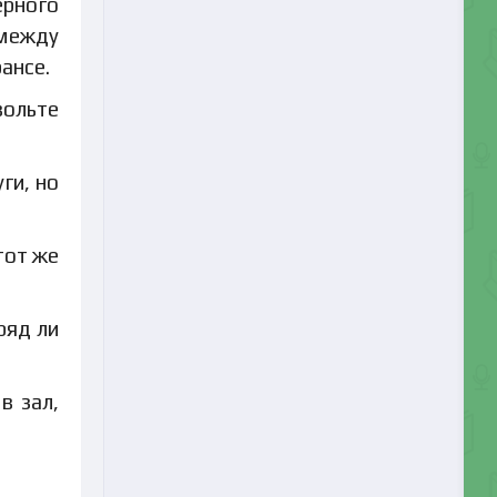
ерного
 между
ансе.
вольте
ги, но
тот же
ряд ли
в зал,