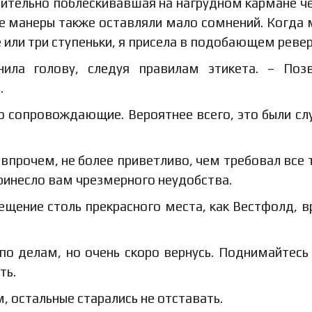
шительно поблескивавшая на нагрудном кармане ч
ые манеры также оставляли мало сомнений. Когда
 или три ступеньки, я присела в подобающем ревер
ила голову, следуя правилам этикета. – Поз
.
о сопровождающие. Вероятнее всего, это были слу
; впрочем, не более приветливо, чем требовал все 
принесло вам чрезмерного неудобства.
сещение столь прекрасного места, как Вестфолд, в
 по делам, но очень скоро вернусь. Поднимайтесь 
ть.
, остальные старались не отставать.