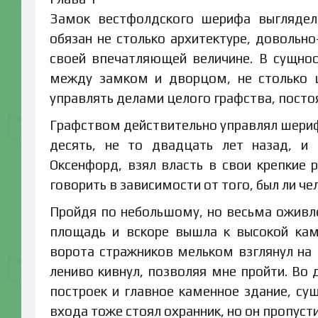
Замок вестфолдского шерифа выглядел
обязан не столько архитектуре, довольно
своей впечатляющей величине. В сущност
между замком и дворцом, не столько ц
управлять делами целого графства, постоя
Графством действительно управлял шериф
десять, не то двадцать лет назад, и
Оксенфорд, взял власть в свои крепкие р
говорить в зависимости от того, был ли ч
Пройдя по небольшому, но весьма оживле
площадь и вскоре вышла к высокой кам
ворота стражников мельком взглянул на
лениво кивнул, позволяя мне пройти. Во 
построек и главное каменное здание, сущ
входа тоже стоял охранник, но он пропуст