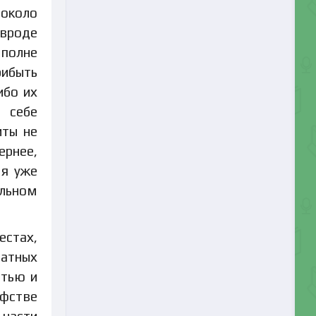
 около
 вроде
полне
рибыть
ибо их
 себе
иты не
ернее,
 я уже
альном
естах,
натных
атью и
афстве
 части