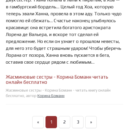
в гамбургский бордель… Целый год Хоа, которую
теперь звали Ханна, провела в этом аду. Только чудо
помогло ей сбежать… Счастье наконец улыбнулось
красавице: она встретила богатого аристократа
Лорена де Вальера, и вскоре тот сделал ей
предложение. Но если он узнает о прошлом невесты,
для него это будет страшным ударом! Чтобы уберечь
Лорана от позора, Ханна вновь пускается в бега,
оставив свое сердце рядом с любимым…
Жасминовые сестры - Корина Боманн читать
онлайн бесплатно
Жасминовые сестры - Корина Боманн - читать книгу онлайн
бесплатно, автор
Корина Боманн
«
1
2
3
»