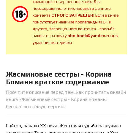
только для совершеннолетних. Для
несовершеннолетних просмотр данного
контента
СТРОГО ЗАПРЕЩЕН!
Если в книге
присутствует наличие пропаганды ЛГБТ и
другого, запрещенного контента - просьба
написать на почту
pbn.book@yandex.ru
для
удаления материала
Жасминовые сестры - Корина
Боманн краткое содержание
Прочтите описание перед тем, как прочитать онлайн
книгу «Жасминовые сестры - Корина Боманн»
бесплатно полную версию:
Сайгон, начало ХХ века. Жестокая судьба разлучила
двух сестер: Тхань попала в лапы к пиратам, а Хоа —