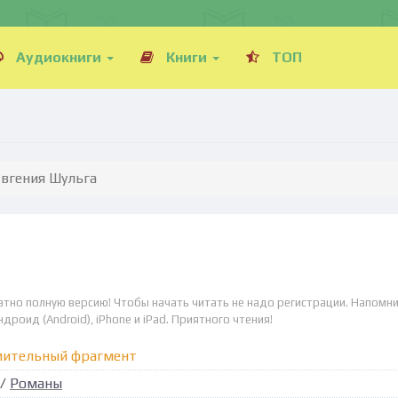
Аудиокниги
Книги
ТОП
Евгения Шульга
атно полную версию! Чтобы начать читать не надо регистрации. Напомни
дроид (Android), iPhone и iPad. Приятного чтения!
мительный фрагмент
/
Романы