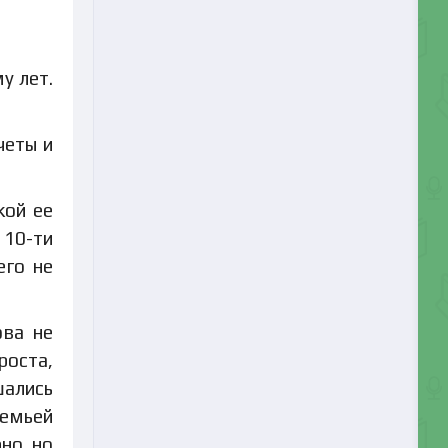
у лет.
четы и
кой ее
 10-ти
его не
ова не
роста,
шались
семьей
но, но