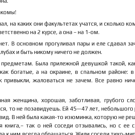
на.
акомы!
л, на каких они факультетах учатся, и сколько ком
етственно на 2 курсе, а она – на 1-ом.
 нет. В основном прогуливал пары и еле сдавал за
клубах и быть никому ничего не должен.
 предметам. Была прилежной девушкой такой, ка
ак богатые, а на окраине, в спальном районе: в
к привыкли, жаловаться не зачем. Все равно нич
ная женщина, хорошая, заботливая, грубого сл
ся, то не позавидуешь. Ей 45—47 лет, небольшого 
 вид. В ней была какая-то изюминка, которую не ре
 книга,– так о ней соседи отзывались, но с ее 
ла к ним всегда обращаться. Жили соседи тихо-мир