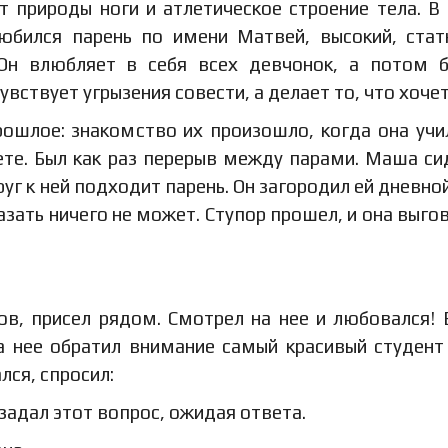
т природы ноги и атлетическое строение тела. В
юбился парень по имени Матвей, высокий, стат
Он влюбляет в себя всех девчонок, а потом 
увствует угрызения совести, а делает то, что хочет
ошлое: знакомство их произошло, когда она учи
ете. Был как раз перерыв между парами. Маша си
руг к ней подходит парень. Он загородил ей дневной
казать ничего не может. Ступор прошел, и она выго
ов, присел рядом. Смотрел на нее и любовался! 
а нее обратил внимание самый красивый студент
лся, спросил:
задал этот вопрос, ожидая ответа.