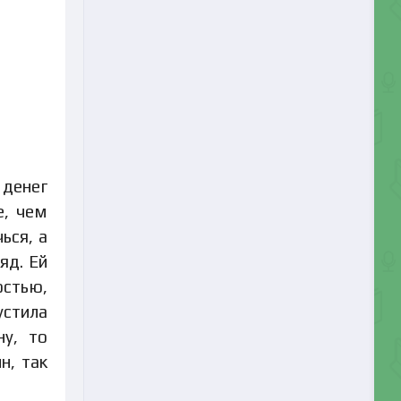
 денег
е, чем
ься, а
яд. Ей
остью,
устила
ну, то
н, так