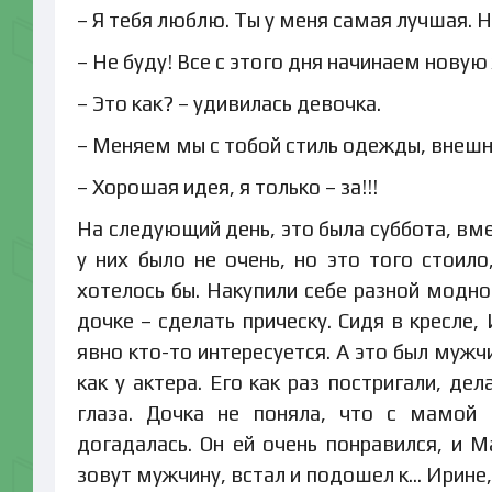
– Я тебя люблю. Ты у меня самая лучшая. Н
– Не буду! Все с этого дня начинаем нову
– Это как? – удивилась девочка.
– Меняем мы с тобой стиль одежды, внеш
– Хорошая идея, я только – за!!!
На следующий день, это была суббота, вм
у них было не очень, но это того стоил
хотелось бы. Накупили себе разной модно
дочке – сделать прическу. Сидя в кресле
явно кто-то интересуется. А это был муж
как у актера. Его как раз постригали, д
глаза. Дочка не поняла, что с мамой 
догадалась. Он ей очень понравился, и М
зовут мужчину, встал и подошел к… Ирине,