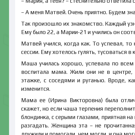
– Мария, а тебя? – стеснительно ответила о
– А меня Матвей. Очень приятно. Будем зн
Так произошло их знакомство. Каждый узна
Ему было 22, а Марии-21 и учились он соотв
Матвей учился, когда как. То успевал, то
сессии. Ему хотелось гулять, тусоваться в 
Маша училась хорошо, успевала по всем
воспитала мама. Жили они не в центре, к
этажке, с соседями и руганью. Вроде, ка
изменится.
Мама ее (Ирина Викторовна) была отлич
скажет, но если чаша терпения переполнит
блондинка, с серыми глазами, приятная на
разгадать. Женщина эта – не прочитанная
дружили и помогали, чем могли, и она мог