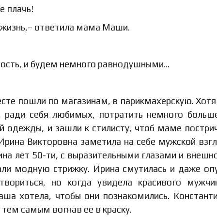
е плачь!
ю жизнь,– ответила мама Маши.
ность, и будем немного равнодушными…
есте пошли по магазинам, в парикмахерскую. Хотя
о, ради себя любимых, потратить немного больш
й одежды, и зашли к стилисту, чтоб маме пострич
, Ирина Викторовна заметила на себе мужской взгл
чина лет 50-ти, с выразительными глазами и внешн
елали модную стрижку. Ирина смутилась и даже оп
твориться, но когда увидела красивого мужчи
аша хотела, чтобы они познакомились. Константи
 тем самым вогнав ее в краску.