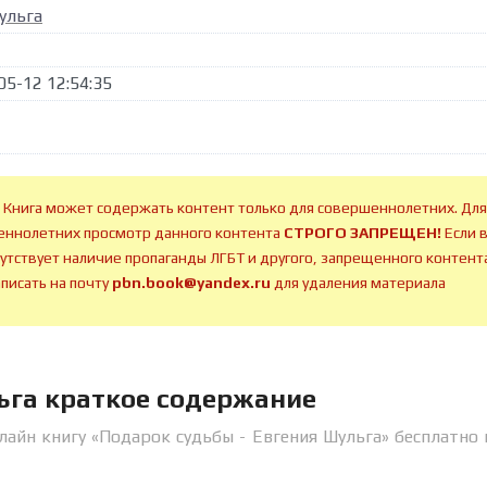
ульга
05-12 12:54:35
 Книга может содержать контент только для совершеннолетних. Для
ннолетних просмотр данного контента
СТРОГО ЗАПРЕЩЕН!
Если 
сутствует наличие пропаганды ЛГБТ и другого, запрещенного контента
аписать на почту
pbn.book@yandex.ru
для удаления материала
ьга краткое содержание
лайн книгу «Подарок судьбы - Евгения Шульга» бесплатно