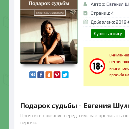
Автор:
Евгения Ш
Страниц: 4
Добавлено: 2019-
Купить книгу
Внимание!
несоверше
книге при
просьба н
Подарок судьбы - Евгения Шул
Прочтите описание перед тем, как прочитать он
версию: