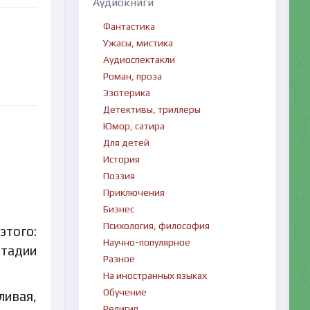
Аудиокниги
Фантастика
Ужасы, мистика
Аудиоспектакли
Роман, проза
Эзотерика
Детективы, триллеры
Юмор, сатира
Для детей
История
Поэзия
Приключения
Бизнес
Психология, философия
этого:
Научно-популярное
стадии
Разное
На иностранных языках
Обучение
ливая,
Религия