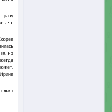
 сразу
звые с
Скорее
вилась
зя, но
всегда
может.
 Ирине
только