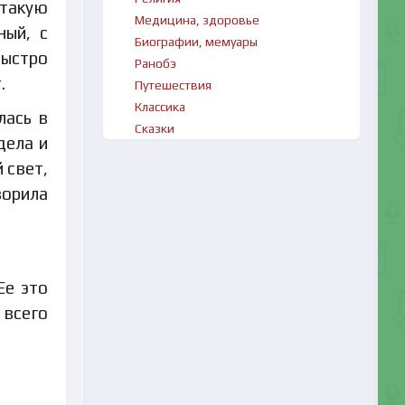
 такую
Медицина, здоровье
ный, с
Биографии, мемуары
быстро
Ранобэ
.
Путешествия
Классика
лась в
Сказки
дела и
 свет,
ворила
Ее это
 всего