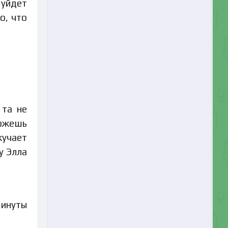
 уйдет
о, что
 та не
можешь
кучает
у Элла
минуты