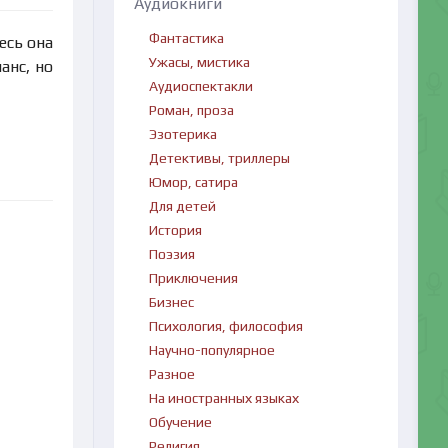
Аудиокниги
Фантастика
есь она
Ужасы, мистика
анс, но
Аудиоспектакли
Роман, проза
Эзотерика
Детективы, триллеры
Юмор, сатира
Для детей
История
Поэзия
Приключения
Бизнес
Психология, философия
Научно-популярное
Разное
На иностранных языках
Обучение
Религия