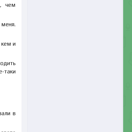
и, чем
 меня.
 кем и
одить
е-таки
вали в