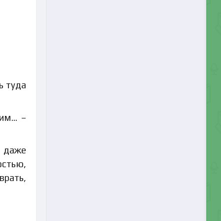
ь туда
 им… –
о даже
остью,
врать,