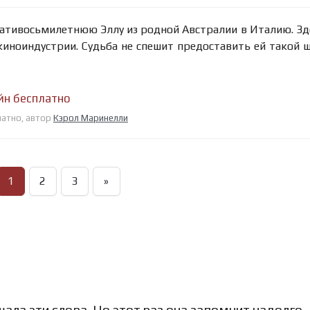
ативосьмилетнюю Эллу из родной Австралии в Италию. Зд
киноиндустрии. Судьба не спешит предоставить ей такой ш
йн бесплатно
латно, автор
Кэрол Маринелли
1
2
3
»