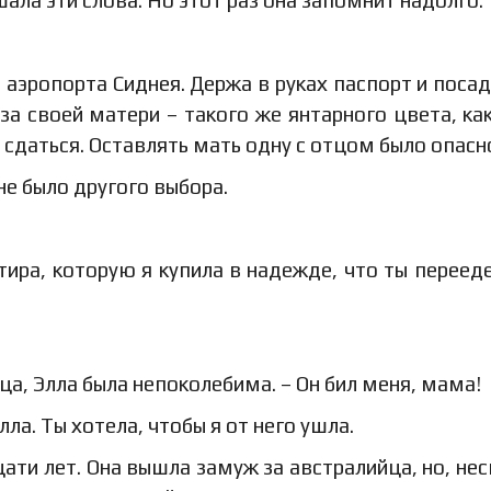
шала эти слова. Но этот раз она запомнит надолго.
аэропорта Сиднея. Держа в руках паспорт и поса
за своей матери – такого же янтарного цвета, как
 сдаться. Оставлять мать одну с отцом было опасн
 не было другого выбора.
артира, которую я купила в надежде, что ты переед
тца, Элла была непоколебима. – Он бил меня, мама!
лла. Ты хотела, чтобы я от него ушла.
ати лет. Она вышла замуж за австралийца, но, не