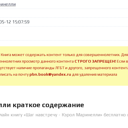
ринелли
05-12 15:07:59
 Книга может содержать контент только для совершеннолетних. Для
ннолетних просмотр данного контента
СТРОГО ЗАПРЕЩЕН!
Если 
сутствует наличие пропаганды ЛГБТ и другого, запрещенного контента
аписать на почту
pbn.book@yandex.ru
для удаления материала
лли краткое содержание
лайн книгу «Шаг навстречу - Кэрол Маринелли» бесплатно