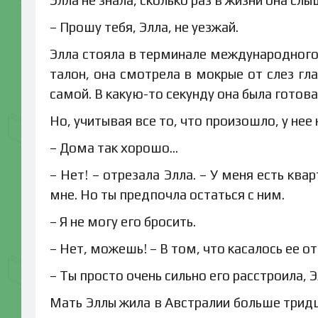
Элла не знала, сколько раз в жизни она слы
– Прошу тебя, Элла, не уезжай.
Элла стояла в терминале международного 
талон, она смотрела в мокрые от слез гла
самой. В какую-то секунду она была готова
Но, учитывая все то, что произошло, у нее
– Дома так хорошо…
– Нет! – отрезала Элла. – У меня есть кв
мне. Но ты предпочла остаться с ним.
– Я не могу его бросить.
– Нет, можешь! – В том, что касалось ее о
– Ты просто очень сильно его расстроила, Э
Мать Эллы жила в Австралии больше тридц