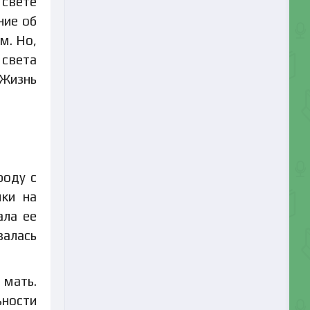
 свете
ние об
м. Но,
 света
 Жизнь
роду с
мки на
ала ее
валась
 мать.
ьности