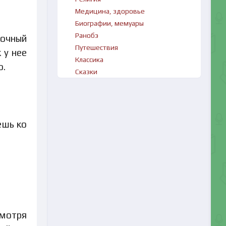
Медицина, здоровье
Биографии, мемуары
Ранобэ
дочный
Путешествия
 у нее
Классика
о.
Сказки
ешь ко
смотря