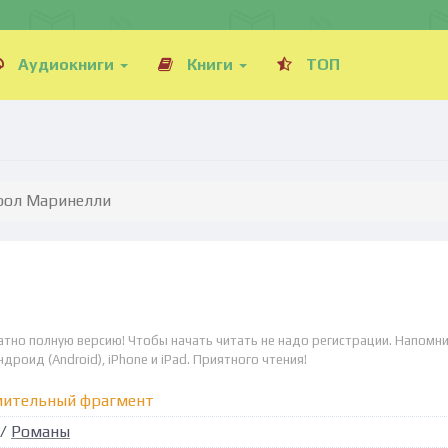
Аудиокниги
Книги
ТОП
эрол Маринелли
атно полную версию! Чтобы начать читать не надо регистрации. Напомни
дроид (Android), iPhone и iPad. Приятного чтения!
мительный фрагмент
/
Романы