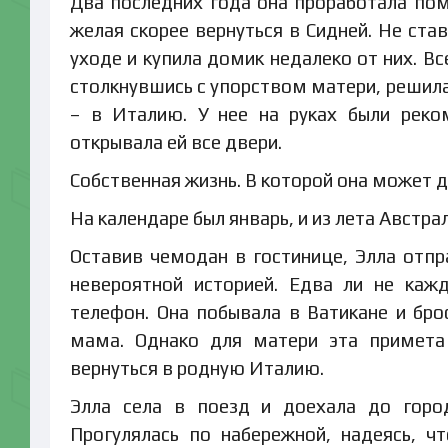
Два последних года она проработала пом
желая скорее вернуться в Сидней. Не ста
уходе и купила домик недалеко от них. В
столкнувшись с упорством матери, решила у
– в Италию. У нее на руках были реко
открывала ей все двери.
Собственная жизнь. В которой она может дел
На календаре был январь, и из лета Австр
Оставив чемодан в гостинице, Элла отпр
невероятной историей. Едва ли не каж
телефон. Она побывала в Ватикане и бро
мама. Однако для матери эта примета 
вернуться в родную Италию.
Элла села в поезд и доехала до город
Прогулялась по набережной, надеясь, ч