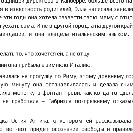
ощницей директора в Канберре, больше всего на
вя в известность родителей, Элла написала заявле
се эти годы она хотела развести свою маму с отцо
ехать сама. И не в другой город, а на другой край
мендации, и она владела итальянским языком.
ать то, что хочется ей, а не отцу.
алии она прибыла в зимнюю Италию.
авилась на прогулку по Риму, этому древнему го
дую минуту она останавливалась и делала сни
сила монетку в фонтан Треви, как когда-то сдел
не сработала – Габриэла по-прежнему отказы
ка Остия Антика, о котором ей рассказывала
то вот-вот придет осознание свободы и правил