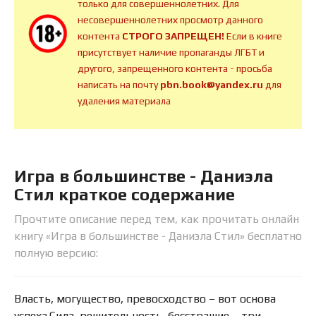
только для совершеннолетних. Для
несовершеннолетних просмотр данного
контента
СТРОГО ЗАПРЕЩЕН!
Если в книге
присутствует наличие пропаганды ЛГБТ и
другого, запрещенного контента - просьба
написать на почту
pbn.book@yandex.ru
для
удаления материала
Игра в большинстве - Даниэла
Стил краткое содержание
Прочтите описание перед тем, как прочитать онлайн
книгу «Игра в большинстве - Даниэла Стил» бесплатно
полную версию:
Власть, могущество, превосходство – вот основа
успеха.Сила, решительность, бесстрашие – три