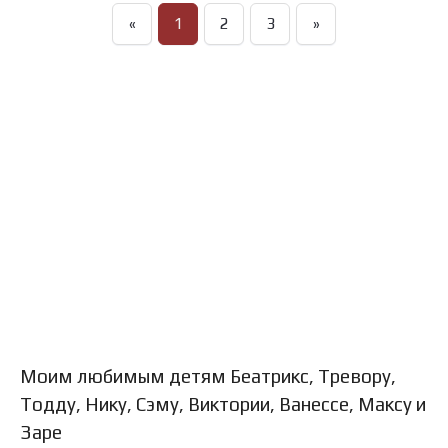
«
1
2
3
»
Моим любимым детям Беатрикс, Тревору,
Тодду, Нику, Сэму, Виктории, Ванессе, Максу и
Заре