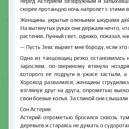
перед Астерием безоружным и запыхавши
скорее протанцую ночь напролет с этими 
Женщины, укрытые оленьими шкурами дей
На вытянутых руках они держали нечто, чт
растения. Лунный свет, однако, показал, н
— Пусть Зевс вырвет мне бороду, если это
Одна из танцовщиц резко остановилась 
зарослям, по-звериному втянула ноздр
которого ее подруги в ужасе застыли, а
Хоровод развалился, женщины сгрудилис
взглянув друг на друга, опрометью выско
свои боевые копья. За спиной они слышали 
Сон Астерия
Астерий опрометью бросился сквозь ту
деревьев и стараясь не думать о судорога