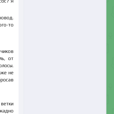
сос? Я
ровод.
ого-то
тчиков
ль, от
олосы.
аже не
бросав
 ветки
 жадно