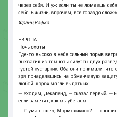
через себя. И уж если ты не ломаешь себ
себя. В жизни, впрочем, все гораздо сложн
Франц Кафка
I
ЕВРОПА
Ночь охоты
Где-то высоко в небе сильный порыв ветр
выхватил из темноты силуэты двух развед
густой кустарник. Оба они понимали, что
зря понадеявшись на обманчивую защиту
любой шорох могли выдать их.
— Уходим, Декапенд, — сказал первый. — Е
если заметят, как мы убегаем.
— С ума сошел, Мормоликион? — прошипе