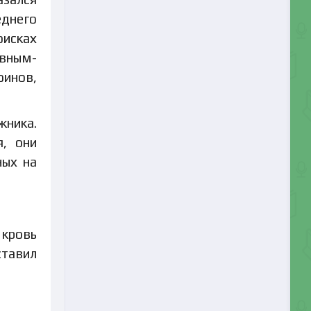
еднего
оисках
авным-
оинов,
жника.
я, они
ных на
 кровь
ставил