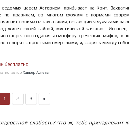
, ведомых царем Астерием, прибывает на Крит. Захвати
ее по правилам, во многом схожим с нормами соврем
ачинает понимать: захватчики, остающиеся чужаками на о
ород живет своей тайной, мистической жизнью… Испанец
инотавре, воссоздавая атмосферу греческих мифов, в 
но говорят с простыми смертными, и, ссорясь между собой
йн бесплатно
платно, автор
Хавьер Аспетья
1
2
3
»
 сладостной слабость? Что ж, тебе принадлежит 