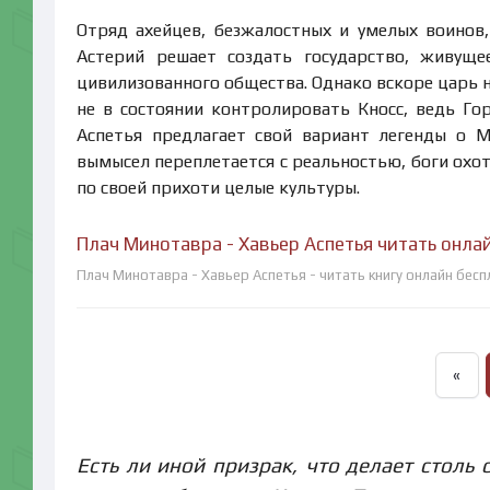
Отряд ахейцев, безжалостных и умелых воинов
Астерий решает создать государство, живущ
цивилизованного общества. Однако вскоре царь н
не в состоянии контролировать Кносс, ведь Г
Аспетья предлагает свой вариант легенды о М
вымысел переплетается с реальностью, боги охот
по своей прихоти целые культуры.
Плач Минотавра - Хавьер Аспетья читать онла
Плач Минотавра - Хавьер Аспетья - читать книгу онлайн бес
«
Есть ли иной призрак, что делает столь