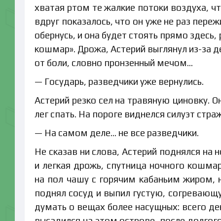
хватая ртом те жалкие потоки воздуха, ч
вдруг показалось, что он уже не раз переж
обернусь, и она будет стоять прямо здесь,
кошмар». Дрожа, Астерий выглянул из-за д
от боли, словно пронзенный мечом…
— Государь, разведчики уже вернулись.
Астерий резко сел на травяную циновку. Он
лег спать. На пороге виднелся силуэт стра
— На самом деле… не все разведчики.
Не сказав ни слова, Астерий поднялся на 
и легкая дрожь, спутница ночного кошмар
на пол чашу с горячим кабаньим жиром, 
поднял сосуд и выпил густую, согревающу
думать о вещах более насущных: всего де
высадился на этом острове, после долгог