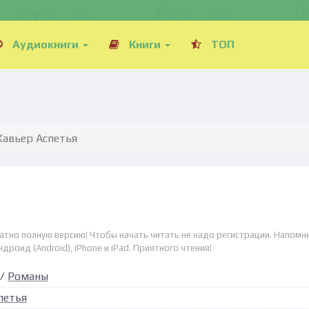
Аудиокниги
Книги
ТОП
Хавьер Аспетья
атно полную версию! Чтобы начать читать не надо регистрации. Напомн
дроид (Android), iPhone и iPad. Приятного чтения!
/
Романы
петья