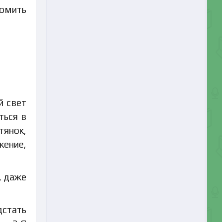
ломить
й свет
ться в
тянок,
жение,
, даже
дстать