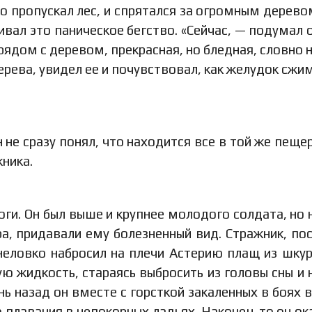
то пропускал лес, и спрятался за огромным дерево
ивал это паническое бегство. «Сейчас, — подумал о
 рядом с деревом, прекрасная, но бледная, словно 
ерева, увидел ее и почувствовал, как желудок сжи
 не сразу понял, что находится все в той же пещер
жника.
ноги. Он был выше и крупнее молодого солдата, но 
а, придавали ему болезненный вид. Стражник, по
неловко набросил на плечи Астерию плащ из шкур
ю жидкость, стараясь выбросить из головы сны и 
нь назад он вместе с горсткой закаленных в боях 
о плавания в непокорных ладьях. Наконец-то он ок