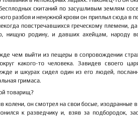
 бесплодных скитаний по засушливым землям сос
ного разбоя и ненужной крови он приплыл сюда в п
 некогда повстречавшихся греческому племени, д
, нищую родину, и давших ахейцам, народу в
режде чем выйти из пещеры в сопровождении стра
округ какого-то человека. Завидев своего цар
ежде и шкурах сидел один из его людей, послан
ольная гримаса.
вой товарищ?
в колени, он смотрел на свои босые, изодранные в
лонился к разведчику и, взяв за подбородок, за