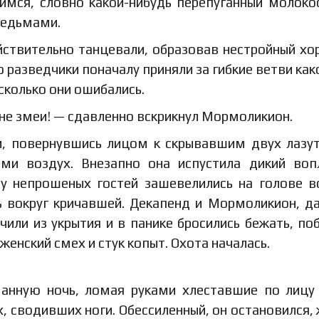
мся, словно какой-нибудь перепуганный молоко
ведьмами.
ствительно танцевали, образовав нестройный хо
о разведчики поначалу приняли за гибкие ветви как
асколько они ошибались.
 не змеи! — сдавленно вскрикнул Мормоликион.
и, повернувшись лицом к скрывавшим двух лазу
ями воздух. Внезапно она испустила дикий воп
 у непрошеных гостей зашевелились на голове в
ь вокруг кричавшей. Декапенд и Мормоликион, д
чили из укрытия и в панике бросились бежать, по
женский смех и стук копыт. Охота началась.
манную ночь, ломая руками хлеставшие по лицу
х, сводивших ноги. Обессиленный, он остановился,