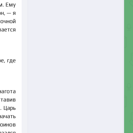
м. Ему
н, — я
ночной
мается
е, где
нагота
ставив
. Царь
начать
воинов
азался