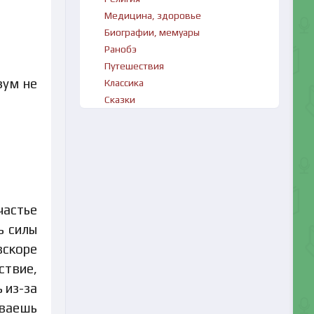
Медицина, здоровье
Биографии, мемуары
Ранобэ
Путешествия
зум не
Классика
Сказки
частье
ь силы
вскоре
ствие,
 из-за
иваешь