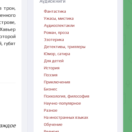
Аудиокниги
в трон,
Фантастика
енного
Ужасы, мистика
строве,
Аудиоспектакли
 Хавьер
Роман, проза
которой
Эзотерика
, губят
Детективы, триллеры
Юмор, сатира
Для детей
История
Поэзия
Приключения
Бизнес
Психология, философия
Научно-популярное
Разное
На иностранных языках
Обучение
каждое
Религия